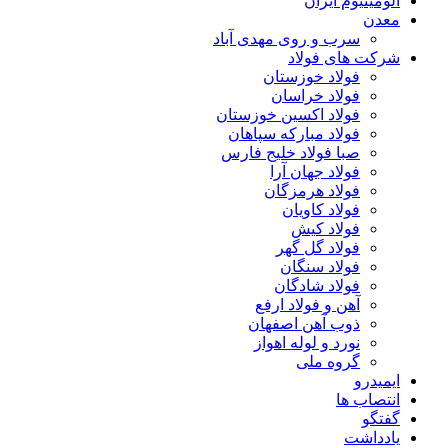
آلومینیوم ایران
معدن
سرب و روی مهدی آباد
شرکت های فولاد
فولاد خوزستان
فولاد خراسان
فولاد اکسین خوزستان
فولاد مبارکه سپاهان
صبا فولاد خلیج فارس
فولاد جهان آرا
فولاد هرمزگان
فولاد کاویان
فولاد کیش
فولاد گل گهر
فولاد سنگان
فولاد شادگان
آهن و فولاد ارفع
ذوب آهن اصفهان
نورد و لوله اهواز
گروه ملی
ایمیدرو
انتصاب ها
گفتگو
یادداشت