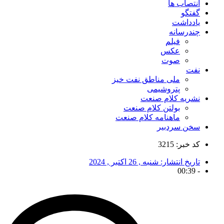
انتصاب ها
گفتگو
یادداشت
چندرسانه
فیلم
عکس
صوت
نفت
ملی مناطق نفت خیز
پتروشیمی
نشریه کلام صنعت
بولتن کلام صنعت
ماهنامه کلام صنعت
سخن سردبیر
کد خبر: 3215
تاریخ انتشار:
شنبه , 26 اکتبر , 2024
00:39
-