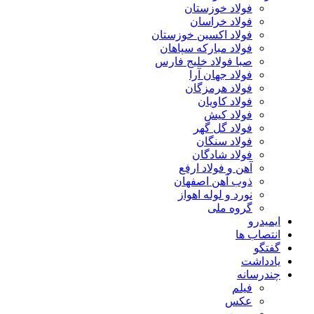
فولاد خوزستان
فولاد خراسان
فولاد اکسین خوزستان
فولاد مبارکه سپاهان
صبا فولاد خلیج فارس
فولاد جهان آرا
فولاد هرمزگان
فولاد کاویان
فولاد کیش
فولاد گل گهر
فولاد سنگان
فولاد شادگان
آهن و فولاد ارفع
ذوب آهن اصفهان
نورد و لوله اهواز
گروه ملی
ایمیدرو
انتصاب ها
گفتگو
یادداشت
چندرسانه
فیلم
عکس