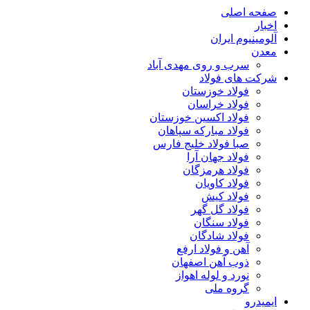
صفحه اصلی
اخبار
آلومینیوم ایران
معدن
سرب و روی مهدی آباد
شرکت های فولاد
فولاد خوزستان
فولاد خراسان
فولاد اکسین خوزستان
فولاد مبارکه سپاهان
صبا فولاد خلیج فارس
فولاد جهان آرا
فولاد هرمزگان
فولاد کاویان
فولاد کیش
فولاد گل گهر
فولاد سنگان
فولاد شادگان
آهن و فولاد ارفع
ذوب آهن اصفهان
نورد و لوله اهواز
گروه ملی
ایمیدرو