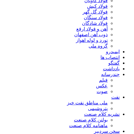
فولاد کاویان
فولاد کیش
فولاد گل گهر
فولاد سنگان
فولاد شادگان
آهن و فولاد ارفع
ذوب آهن اصفهان
نورد و لوله اهواز
گروه ملی
ایمیدرو
انتصاب ها
گفتگو
یادداشت
چندرسانه
فیلم
عکس
صوت
نفت
ملی مناطق نفت خیز
پتروشیمی
نشریه کلام صنعت
بولتن کلام صنعت
ماهنامه کلام صنعت
سخن سردبیر