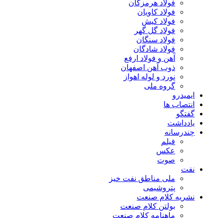
فولاد هرمزگان
فولاد کاویان
فولاد کیش
فولاد گل گهر
فولاد سنگان
فولاد شادگان
آهن و فولاد ارفع
ذوب آهن اصفهان
نورد و لوله اهواز
گروه ملی
ایمیدرو
انتصاب ها
گفتگو
یادداشت
چندرسانه
فیلم
عکس
صوت
نفت
ملی مناطق نفت خیز
پتروشیمی
نشریه کلام صنعت
بولتن کلام صنعت
ماهنامه کلام صنعت