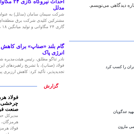
احداث نیرو
اره دیدگاهی می‌نویسم.
مدلل
شرکت سیمان سامان (مدلل) به عنوان 
مشترکین کلیدی شرکت برق منطقه‌ای غ
گازی ۲۴ مگاواتی و تولید میانگین ۱۸ مگاوات برق، گامی
گام بلند «صناپ» برای کاهش ا
انرژی پاک
نادر ثناگو مطلق، رئیس هیئت‌مدیره ش
فولاد (صناپ)، با تشریح راهبردهای ا
حران را کسب کرد
تجدیدپذیر، تأکید کرد: کاهش ارزبری 
گزارش
فولاد هرم
چرخشی، ن
صنعت فول
ید تندگویان
مدیرکل حف
هرمزگان، ر
فولاد هرمز