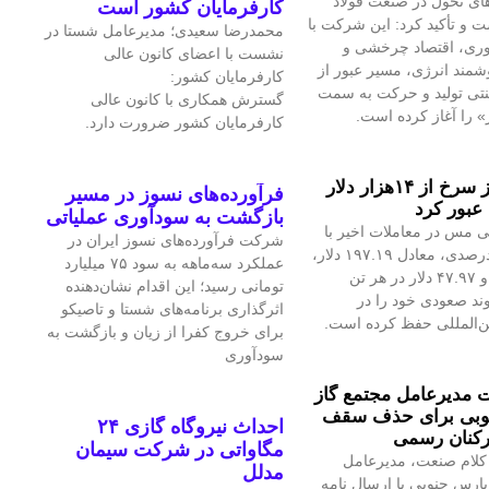
ای تحول در صنعت فولاد
کارفرمایان کشور است
 و تأکید کرد: این شرکت با
محمدرضا سعیدی؛ مدیرعامل شستا در
آوری، اقتصاد چرخشی و
نشست با اعضای کانون عالی
مند انرژی، مسیر عبور از
کارفرمایان کشور:
نتی تولید و حرکت به سمت
گسترش همکاری با کانون عالی
» را آغاز کرده است.
کارفرمایان کشور ضرورت دارد.
قیمت فلز سرخ از ۱۴هزار دلار
فرآورده‌های نسوز در مسیر
عبور کرد
بازگشت به سودآوری عملیاتی
 مس در معاملات اخیر با
شرکت فرآورده‌های نسوز ایران در
رشد ۱.۴۲درصدی، معادل ۱۹۷.۱۹ دلار،
عملکرد سه‌ماهه به سود ۷۵ میلیارد
به ۱۴هزار و ۴۷.۹۷ دلار در هر تن
تومانی رسید؛ این اقدام نشان‌دهنده
ند صعودی خود را در
اثرگذاری برنامه‌های شستا و تاصیکو
ین‌المللی حفظ کرده است.
برای خروج کفرا از زیان و بازگشت به
سودآوری
مدیرعامل مجتمع گاز
وبی برای حذف سقف
احداث نیروگاه گازی ۲۴
رکنان رسمی
مگاواتی در شرکت سیمان
کلام صنعت، مدیرعامل
مدلل
پارس جنوبی با ارسال نامه