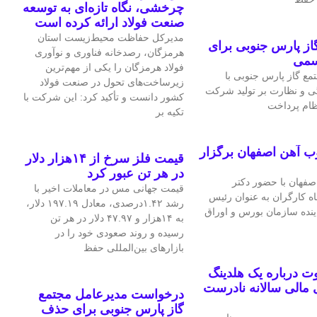
چرخشی، نگاه تازه‌ای به توسعه
صنعت فولاد ارائه کرده است
مدیرکل حفاظت محیط‌زیست استان
ز پارس جنوبی برای
هرمزگان، رصدخانه فناوری و نوآوری
سمی
فولاد هرمزگان را یکی از مهم‌ترین
ع گاز پارس جنوبی با
زیرساخت‌های تحول در صنعت فولاد
ی و نظارت بر تولید شرکت
کشور دانست و تأکید کرد: این شرکت با
نظام پرداخت
تکیه بر
ب آهن اصفهان برگزار
قیمت فلز سرخ از ۱۴هزار دلار
در هر تن عبور کرد
فهان با حضور دکتر
قیمت جهانی مس در معاملات اخیر با
اه کارگران به عنوان رئیس
رشد ۱.۴۲درصدی، معادل ۱۹۷.۱۹ دلار،
اینده سازمان بورس و اوراق
به ۱۴هزار و ۴۷.۹۷ دلار در هر تن
رسیده و روند صعودی خود را در
بازارهای بین‌المللی حفظ
 درباره یک هلدینگ
مالی سالانه نادرست
درخواست مدیرعامل مجتمع
گاز پارس جنوبی برای حذف