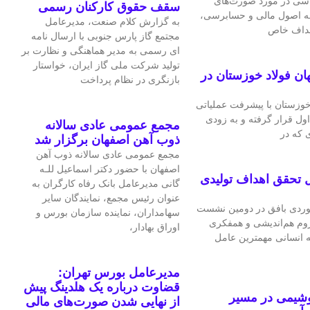
اسی در مورد صورت‌های
سقف حقوق کارکنان رسمی
 به اصول مالی و حسابرسی،
به گزارش کلام صنعت، مدیرعامل
اهداف خاص
مجتمع گاز پارس جنوبی با ارسال نامه
ای رسمی به مدیر هماهنگی و نظارت بر
تولید شرکت ملی گاز ایران، خواستار
ان فولاد خوزستان در
بازنگری در نظام پرداخت
 خوزستان با پیشرفت عملیاتی
اول قرار گرفته و به‌ زودی
مجمع عمومی عادی سالانه
 که در
ذوب آهن اصفهان برگزار شد
مجمع عمومی عادی سالانه ذوب آهن
اصفهان با حضور دکتر اسماعیل للـه
 تحقق اهداف تولیدی
گانی مدیرعامل بانک رفاه کارگران به
عنوان رئیس مجمع، نمایندگان سایر
ردی بافق در دومین نشست
سهامداران، نماینده سازمان بورس و
لزوم هم‌اندیشی و همفکری
اوراق بهادار،
ه انسانی مهمترین عامل
مدیرعامل بورس تهران:
قضاوت درباره یک هلدینگ پیش
وشیمی در مسیر
از نهایی شدن صورت‌های مالی