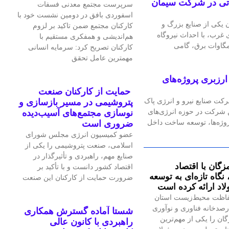
گاه گازی ۲۴ مگاواتی در شرکت سیمان
سرپرست مجتمع معدنی فسفات
اسفوردی بافق در دومین نشست خود با
یکی از صنایع بزرگ و
کارکنان مجتمع ضمن تاکید بر لزوم
رب، با احداث نیروگاه
هم‌اندیشی و همفکری مستقیم با
کارکنان تصریح کرد: سرمایه انسانی
مهمترین عامل تحقق
رزبری پروژه‌های
حمایت از کارکنان صنعت
رکت صنایع نیرو و انرژی پاک
پتروشیمی در مسیر بازسازی و
ین شرکت در حوزه انرژی‌های
نوسازی مجتمع‌های آسیب‌دیده
پروژه‌ها، توسعه ساخت داخل
ضروری است
عضو کمیسیون انرژی مجلس شورای
اسلامی، صنعت پتروشیمی را یکی از
صنایع مهم، راهبردی و تأثیرگذار در
زگان با اقتصاد
اقتصاد کشور دانست و با تأکید بر
گاه تازه‌ای به توسعه
ضرورت حمایت از کارکنان این صنعت
اد ارائه کرده است
اظت محیط‌زیست استان
صدخانه فناوری و نوآوری
شستا آماده گسترش همکاری
گان را یکی از مهم‌ترین
راهبردی با کانون عالی