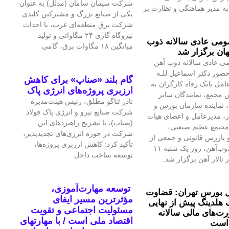
شرکت سیمان سامان (مدلل) به عنوان
 مدیر هماهنگی و نظارت بر
یکی از صنایع بزرگ و مشترکین کلیدی
شرکت برق منطقه‌ای غرب، با احداث
نیروگاه گازی ۲۴ مگاواتی و تولید
می عادی سالانه ذوب
میانگین ۱۸ مگاوات برق، گامی
ان برگزار شد
ی عادی سالانه ذوب آهن
حضور دکتر اسماعیل للـه
گام بلند «صناپ» برای کاهش
امل بانک رفاه کارگران به
ارزبری پروژه‌های انرژی پاک
 مجمع، نمایندگان سایر
نادر ثناگو مطلق، رئیس هیئت‌مدیره
 نماینده سازمان بورس و
شرکت صنایع نیرو و انرژی پاک فولاد
ار، مدیرعامل و اعضای هیات
(صناپ)، با تشریح راهبردهای این
مجتمع عظیم صنعتی،
شرکت در حوزه انرژی‌های تجدیدپذیر،
بازرس قانونی و جمعی از
تأکید کرد: کاهش ارزبری پروژه‌ها،
تلاشگران ذوب‌آهن، روز یک شنبه ۱۱
توسعه ساخت داخل
 تالار آهن برگزار شد.
توسعه مهارت‌آموزی،
 بورس تهران: قضاوت
مؤثرترین مسیر ایفای
 هلدینگ پیش از نهایی
مسئولیت اجتماعی و تقویت
‌های مالی سالانه
اقتصاد ملی است / با مهارتهای
است