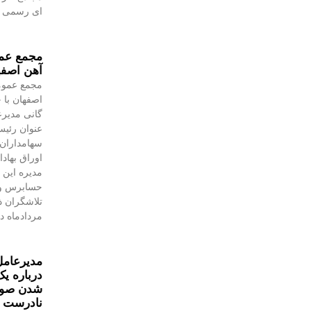
ای رسمی به
مجمع عمو
آهن اصفه
مجمع عموم
اصفهان با 
گانی مدیرع
عنوان رئیس
سهامداران،
اوراق بهاد
مدیره این 
حسابرس و 
مردادماه در
مدیرعامل
درباره یک
شدن صورت
نادرست 