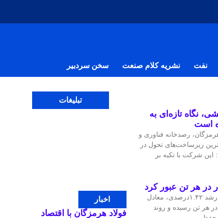
نفت
نشریه کلام صنعت
سخن سردبیر
تبلیغات
ی، نگاه تازه‌ای به
ه است
مزگان، رصدخانه فناوری و
‌ترین زیرساخت‌های تحول در
 این شرکت با تکیه بر
قیمت جهانی مس در معاملات اخیر با رشد ۱.۴۲درصدی، معادل
اخبار
، به ۱۴هزار و ۴۷.۹۷ دلار در هر تن رسیده و روند
فولاد هرمزگان با اقتصاد
ی حفظ