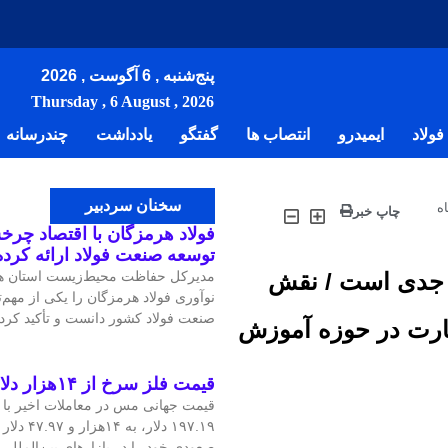
پنج‌شنبه , 6 آگوست , 2026
Thursday , 6 August , 2026
ولاد
ایمیدرو
انتصاب ها
گفتگو
یادداشت
چندرسانه
سخنان سردبیر
ه
چاپ خبر
فولاد هرمزگان با اقتصاد چرخش
توسعه صنعت فولاد ارائه کرد
ت جدی است / نقش
مدیرکل حفاظت محیط‌زیست استان هر
نوآوری فولاد هرمزگان را یکی از مهم
صنعت فولاد کشور دانست و تأکید کرد:
نظارت در حوزه آموزش
قیمت فلز سرخ از ۱۴هزار دلار در هر تن عبور کرد
۱۹۷.۱۹ دلار
صعودی خود را در بازارهای بین‌الملل