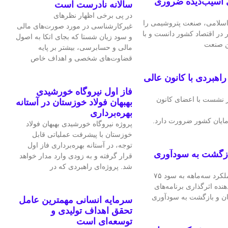
 آسیب‌دیده ضروری
سالانه نادرست است
در پی برخی اظهار نظرهای
سلامی، صنعت پتروشیمی را
غیرکارشناسی در مورد صورت‌های مالی
ر در اقتصاد کشور دانست و با
و سود زیان شستا که بجای اتکا به اصول
ین صنعت
مالی و حسابرسی، بیشتر بر پایه
قضاوت‌‌های شخصی و اهداف خاص
هبردی با کانون عالی
فاز اول نیروگاه خورشیدی
 نشست با اعضای کانون
بهبهان فولاد خوزستان در آستانه
بهره‌برداری
ایان کشور ضرورت دارد.
پروژه نیروگاه خورشیدی بهبهان فولاد
خوزستان با پیشرفت عملیاتی قابل‌
توجه، در آستانه بهره‌برداری فاز اول
ازگشت به سودآوری
قرار گرفته و به‌ زودی وارد مدار خواهد
شد. پروژه‌ای راهبردی که در
شرکت فرآورده‌های نسوز ایران در عملکرد سه‌ماهه به سود ۷۵
هنده اثرگذاری برنامه‌های
ان و بازگشت به سودآوری
سرمایه انسانی مهمترین عامل
تحقق اهداف تولیدی و
توسعه‌ای است