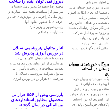
دیروز نمی توان اینده را ساخت
 اظهار نظرهای
محمدرضا سعیدی؛ مدیرعامل شستا در
سی در مورد صورت‌های مالی
مراسم گرامیداشت هفته ملی مهارت و
 شستا که بجای اتکا به اصول
روز ملی کارآفرینی و آموزش‌های فنی و
برسی، بیشتر بر پایه
حرفه‌ای با حضور معاون اول
ی شخصی و اهداف خاص رقم
رئیس‌جمهور و وزیر کار:
برنگار مرکز ارتباطات شستا
مسئولیت اجتماعی
گودرزی؛ مدیرعامل شرکت
بهادار تهران درباره
سایی سود بر پایه
انبار متانول پتروشیمی سبلان
مالی گفت‌وگو کرده است.
در بورس انرژی پذیرش شد
همسو با سیاست‌های کلان مبنی بر
بهره‌گیری از ابزارهای نوین معاملاتی و
یروگاه خورشیدی بهبهان
تقویت شفافیت در زنجیره تأمین، انبار
ستان در آستانه
ری
متانول شرکت پتروشیمی سبلان با
ظرفیت ۱۰ هزار تن در بورس انرژی
گاه خورشیدی بهبهان فولاد
 پیشرفت عملیاتی قابل‌
تانه بهره‌برداری فاز اول
و به‌ زودی وارد مدار خواهد
بازرسی بیش از ۵۵۶ هزار تن
ای راهبردی که در راستای
محصول مطابق استانداردهای
اه‌های خودتأمین، پایداری
بین‌المللی در سال گذشته