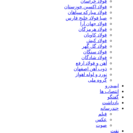
فولاد خراسان
فولاد اکسین خوزستان
فولاد مبارکه سپاهان
صبا فولاد خلیج فارس
فولاد جهان آرا
فولاد هرمزگان
فولاد کاویان
فولاد کیش
فولاد گل گهر
فولاد سنگان
فولاد شادگان
آهن و فولاد ارفع
ذوب آهن اصفهان
نورد و لوله اهواز
گروه ملی
ایمیدرو
انتصاب ها
گفتگو
یادداشت
چندرسانه
فیلم
عکس
صوت
نفت