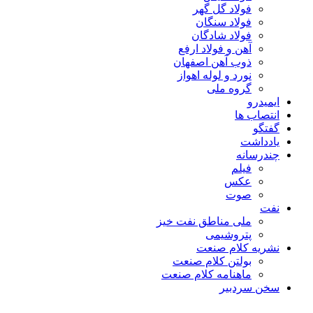
فولاد گل گهر
فولاد سنگان
فولاد شادگان
آهن و فولاد ارفع
ذوب آهن اصفهان
نورد و لوله اهواز
گروه ملی
ایمیدرو
انتصاب ها
گفتگو
یادداشت
چندرسانه
فیلم
عکس
صوت
نفت
ملی مناطق نفت خیز
پتروشیمی
نشریه کلام صنعت
بولتن کلام صنعت
ماهنامه کلام صنعت
سخن سردبیر