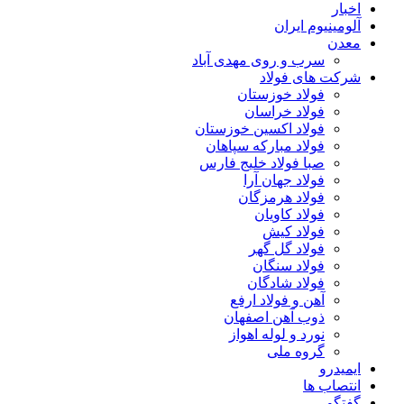
اخبار
آلومینیوم ایران
معدن
سرب و روی مهدی آباد
شرکت های فولاد
فولاد خوزستان
فولاد خراسان
فولاد اکسین خوزستان
فولاد مبارکه سپاهان
صبا فولاد خلیج فارس
فولاد جهان آرا
فولاد هرمزگان
فولاد کاویان
فولاد کیش
فولاد گل گهر
فولاد سنگان
فولاد شادگان
آهن و فولاد ارفع
ذوب آهن اصفهان
نورد و لوله اهواز
گروه ملی
ایمیدرو
انتصاب ها
گفتگو