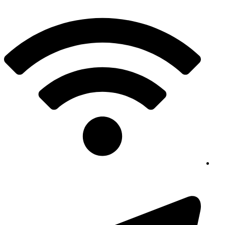
پرش
به
محتوا