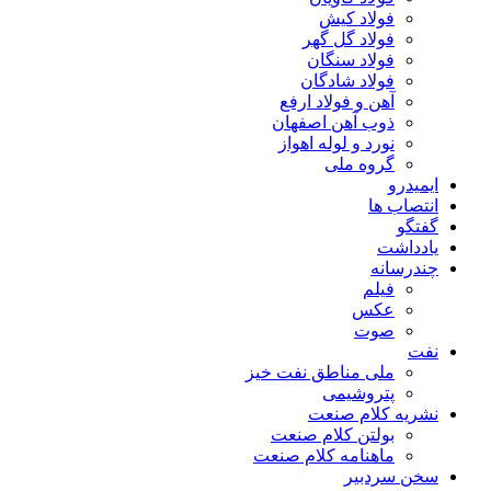
فولاد کیش
فولاد گل گهر
فولاد سنگان
فولاد شادگان
آهن و فولاد ارفع
ذوب آهن اصفهان
نورد و لوله اهواز
گروه ملی
ایمیدرو
انتصاب ها
گفتگو
یادداشت
چندرسانه
فیلم
عکس
صوت
نفت
ملی مناطق نفت خیز
پتروشیمی
نشریه کلام صنعت
بولتن کلام صنعت
ماهنامه کلام صنعت
سخن سردبیر