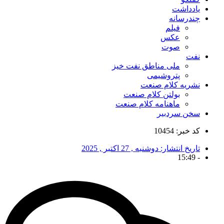
یادداشت
چندرسانه
فیلم
عکس
صوت
نفت
ملی مناطق نفت خیز
پتروشیمی
نشریه کلام صنعت
بولتن کلام صنعت
ماهنامه کلام صنعت
سخن سردبیر
کد خبر: 10454
تاریخ انتشار:
دوشنبه , 27 اکتبر , 2025
15:49
-