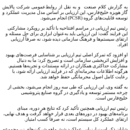
به گزارش کلام صنعت و به نقل از روابط‌عمومی شرکت پالایش
گاز هویزه خلیج‌فارس، این ارزیابی بر اساس مدل مدیریت عملکرد و
توسعه قابلیت‌های گروه (PCSR) انجام می‌شود.
رئیس تیم ارزیابی در مراسم افتتاحیه با تأکید بر رویکرد مشارکتی
این فرایند گفت: این ارزیابی باید به‌عنوان ابزاری برای حل مسئله و
ارتقای سیستم‌ها و فرهنگ سازمانی دیده شود، نه صرفاً ارزیابی
افراد.
او افزود که تمرکز اصلی تیم ارزیابی بر شناسایی فرصت‌های بهبود
و افزایش اثربخشی سازمانی است و تصریح کرد: ما به دنبال
مشارکت حداکثری همکاران در ارائه مستندات و تجربه‌ها هستیم.
هرگونه اطلاعات محرمانه‌ای که در فرآیند ارزیابی ارائه شود، با
رعایت کامل اصول محرمانگی حفظ خواهد شد.
به گفته وی، این ارزیابی که طی سه روز انجام می‌شود، بخشی از
چرخه مستمر توسعه و یادگیری در گروه صنایع پتروشیمی
خلیج‌فارس است.
رئیس تیم ارزیابی همچنین تأکید کرد که نتایج هر دوره، مبنای
برنامه‌های بهبود در دوره‌های بعدی قرار خواهد گرفت و هدف نهایی،
ارتقای عملکرد کل سیستم است، نه صرفاً کسب امتیاز.
شایان ذکر است ارزیابی عملکرد شش‌ماهه شرکت‌های زیرمجموعه