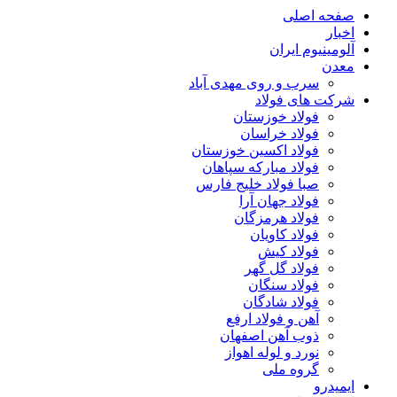
صفحه اصلی
اخبار
آلومینیوم ایران
معدن
سرب و روی مهدی آباد
شرکت های فولاد
فولاد خوزستان
فولاد خراسان
فولاد اکسین خوزستان
فولاد مبارکه سپاهان
صبا فولاد خلیج فارس
فولاد جهان آرا
فولاد هرمزگان
فولاد کاویان
فولاد کیش
فولاد گل گهر
فولاد سنگان
فولاد شادگان
آهن و فولاد ارفع
ذوب آهن اصفهان
نورد و لوله اهواز
گروه ملی
ایمیدرو