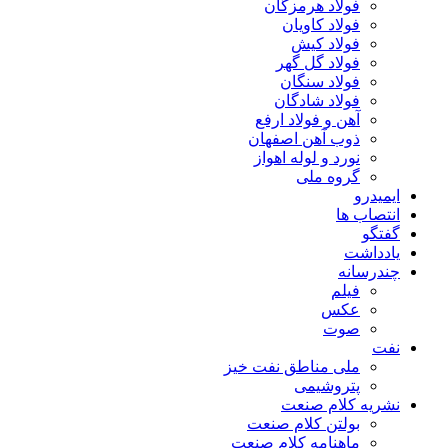
فولاد هرمزگان
فولاد کاویان
فولاد کیش
فولاد گل گهر
فولاد سنگان
فولاد شادگان
آهن و فولاد ارفع
ذوب آهن اصفهان
نورد و لوله اهواز
گروه ملی
ایمیدرو
انتصاب ها
گفتگو
یادداشت
چندرسانه
فیلم
عکس
صوت
نفت
ملی مناطق نفت خیز
پتروشیمی
نشریه کلام صنعت
بولتن کلام صنعت
ماهنامه کلام صنعت