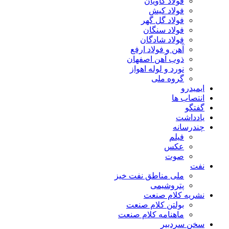
فولاد کاویان
فولاد کیش
فولاد گل گهر
فولاد سنگان
فولاد شادگان
آهن و فولاد ارفع
ذوب آهن اصفهان
نورد و لوله اهواز
گروه ملی
ایمیدرو
انتصاب ها
گفتگو
یادداشت
چندرسانه
فیلم
عکس
صوت
نفت
ملی مناطق نفت خیز
پتروشیمی
نشریه کلام صنعت
بولتن کلام صنعت
ماهنامه کلام صنعت
سخن سردبیر