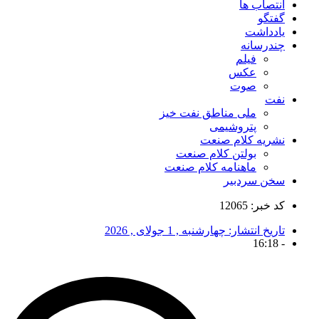
انتصاب ها
گفتگو
یادداشت
چندرسانه
فیلم
عکس
صوت
نفت
ملی مناطق نفت خیز
پتروشیمی
نشریه کلام صنعت
بولتن کلام صنعت
ماهنامه کلام صنعت
سخن سردبیر
کد خبر: 12065
تاریخ انتشار:
چهارشنبه , 1 جولای , 2026
16:18
-