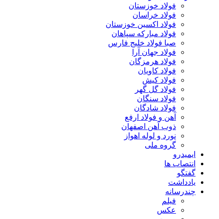
فولاد خوزستان
فولاد خراسان
فولاد اکسین خوزستان
فولاد مبارکه سپاهان
صبا فولاد خلیج فارس
فولاد جهان آرا
فولاد هرمزگان
فولاد کاویان
فولاد کیش
فولاد گل گهر
فولاد سنگان
فولاد شادگان
آهن و فولاد ارفع
ذوب آهن اصفهان
نورد و لوله اهواز
گروه ملی
ایمیدرو
انتصاب ها
گفتگو
یادداشت
چندرسانه
فیلم
عکس