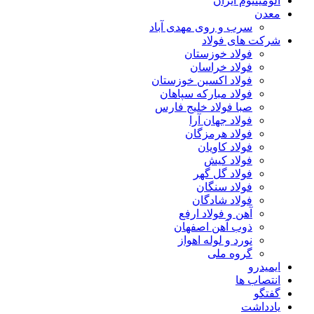
آلومینیوم ایران
معدن
سرب و روی مهدی آباد
شرکت های فولاد
فولاد خوزستان
فولاد خراسان
فولاد اکسین خوزستان
فولاد مبارکه سپاهان
صبا فولاد خلیج فارس
فولاد جهان آرا
فولاد هرمزگان
فولاد کاویان
فولاد کیش
فولاد گل گهر
فولاد سنگان
فولاد شادگان
آهن و فولاد ارفع
ذوب آهن اصفهان
نورد و لوله اهواز
گروه ملی
ایمیدرو
انتصاب ها
گفتگو
یادداشت