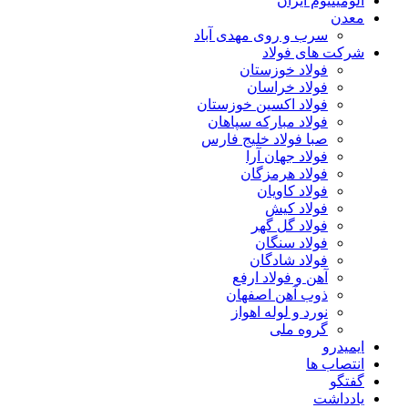
آلومینیوم ایران
معدن
سرب و روی مهدی آباد
شرکت های فولاد
فولاد خوزستان
فولاد خراسان
فولاد اکسین خوزستان
فولاد مبارکه سپاهان
صبا فولاد خلیج فارس
فولاد جهان آرا
فولاد هرمزگان
فولاد کاویان
فولاد کیش
فولاد گل گهر
فولاد سنگان
فولاد شادگان
آهن و فولاد ارفع
ذوب آهن اصفهان
نورد و لوله اهواز
گروه ملی
ایمیدرو
انتصاب ها
گفتگو
یادداشت