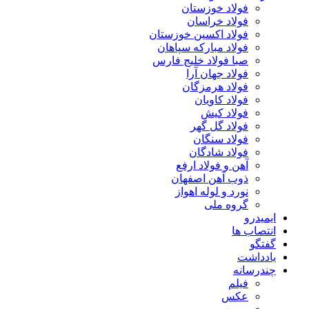
فولاد خوزستان
فولاد خراسان
فولاد اکسین خوزستان
فولاد مبارکه سپاهان
صبا فولاد خلیج فارس
فولاد جهان آرا
فولاد هرمزگان
فولاد کاویان
فولاد کیش
فولاد گل گهر
فولاد سنگان
فولاد شادگان
آهن و فولاد ارفع
ذوب آهن اصفهان
نورد و لوله اهواز
گروه ملی
ایمیدرو
انتصاب ها
گفتگو
یادداشت
چندرسانه
فیلم
عکس