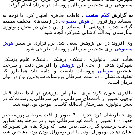
مصنوعی برای تشخیص سرطان پروستات در مردان انجام گرفت.
به گزارش
کلام صنعت
، فاطمه طاهری اظهار کرد: با توجه به
استفاده روزافزون از
هوش مصنوعی
در زمینه‌های مختلف تصمیم
گرفته شد تا پژوهشی با استفاده از این دانش در بخش پاتولوژی
بیمارستان آیت‌الله کاشانی شهرکرد انجام شود.
وی افزود: در این پژوهش سعی شد، نرم‌افزاری بر بستر
هوش
مصنوعی
برای تشخیص سرطان پروستات طراحی شود.
هیأت علمی پاتولوژی دانشکده پزشکی دانشگاه علوم پزشکی
شهرکرد هدف از انجام این
پژوهش
را افزایش دقت و سرعت
تشخیص
سرطان
پروستات دانست و ادامه داد: همانطور که
تحقیقات نشان داده است، سرطان پروستات شایع‌ترین نوع در میان
مردان است.
طاهری عنوان کرد: برای انجام این پژوهش در ابتدا تعداد قابل
توجهی تصویر از بافت‌های سرطانی و غیر سرطانی پروستات که در
بخش پاتولوژی بیمارستان آیت‌الله کاشانی موجود بود، تهیه شد.
وی خاطرنشان کرد: حدود ۴۰۰ تصویر از بافت سرطانی پروستات و
حدود ۱۰۰ تصویر از بافت غیر سرطانی تهیه و در مرحله بعد تصاویر
به دقت برچسب گذاری شد، بدین معنی که ویژگی‌های هر تصویر که
نشان دهنده تومورال بودن یا غیر تومورال بودن بود، مشخص شد،