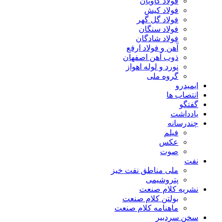
فولاد کاویان
فولاد کیش
فولاد گل گهر
فولاد سنگان
فولاد شادگان
آهن و فولاد ارفع
ذوب آهن اصفهان
نورد و لوله اهواز
گروه ملی
ایمیدرو
انتصاب ها
گفتگو
یادداشت
چندرسانه
فیلم
عکس
صوت
نفت
ملی مناطق نفت خیز
پتروشیمی
نشریه کلام صنعت
بولتن کلام صنعت
ماهنامه کلام صنعت
سخن سردبیر