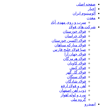
صفحه اصلی
اخبار
آلومینیوم ایران
معدن
سرب و روی مهدی آباد
شرکت های فولاد
فولاد خوزستان
فولاد خراسان
فولاد اکسین خوزستان
فولاد مبارکه سپاهان
صبا فولاد خلیج فارس
فولاد جهان آرا
فولاد هرمزگان
فولاد کاویان
فولاد کیش
فولاد گل گهر
فولاد سنگان
فولاد شادگان
آهن و فولاد ارفع
ذوب آهن اصفهان
نورد و لوله اهواز
گروه ملی
ایمیدرو