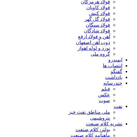
فولاد هرمزگان
فولاد کاویان
فولاد کیش
فولاد گل گهر
فولاد سنگان
فولاد شادگان
آهن و فولاد ارفع
ذوب آهن اصفهان
نورد و لوله اهواز
گروه ملی
ایمیدرو
انتصاب ها
گفتگو
یادداشت
چندرسانه
فیلم
عکس
صوت
نفت
ملی مناطق نفت خیز
پتروشیمی
نشریه کلام صنعت
بولتن کلام صنعت
ماهنامه کلام صنعت