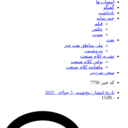
انتصاب ها
گفتگو
یادداشت
چندرسانه
فیلم
عکس
صوت
نفت
ملی مناطق نفت خیز
پتروشیمی
نشریه کلام صنعت
بولتن کلام صنعت
ماهنامه کلام صنعت
سخن سردبیر
کد خبر: 7756
تاریخ انتشار:
پنج‌شنبه , 3 جولای , 2025
15:09
-