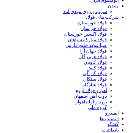
آلومینیوم ایران
معدن
سرب و روی مهدی آباد
شرکت های فولاد
فولاد خوزستان
فولاد خراسان
فولاد اکسین خوزستان
فولاد مبارکه سپاهان
صبا فولاد خلیج فارس
فولاد جهان آرا
فولاد هرمزگان
فولاد کاویان
فولاد کیش
فولاد گل گهر
فولاد سنگان
فولاد شادگان
آهن و فولاد ارفع
ذوب آهن اصفهان
نورد و لوله اهواز
گروه ملی
ایمیدرو
انتصاب ها
گفتگو
یادداشت