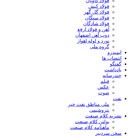
فولاد کاویان
فولاد کیش
فولاد گل گهر
فولاد سنگان
فولاد شادگان
آهن و فولاد ارفع
ذوب آهن اصفهان
نورد و لوله اهواز
گروه ملی
ایمیدرو
انتصاب ها
گفتگو
یادداشت
چندرسانه
فیلم
عکس
صوت
نفت
ملی مناطق نفت خیز
پتروشیمی
نشریه کلام صنعت
بولتن کلام صنعت
ماهنامه کلام صنعت
سخن سردبیر