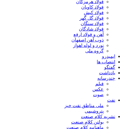
فولاد هرمزگان
فولاد کاویان
فولاد کیش
فولاد گل گهر
فولاد سنگان
فولاد شادگان
آهن و فولاد ارفع
ذوب آهن اصفهان
نورد و لوله اهواز
گروه ملی
ایمیدرو
انتصاب ها
گفتگو
یادداشت
چندرسانه
فیلم
عکس
صوت
نفت
ملی مناطق نفت خیز
پتروشیمی
نشریه کلام صنعت
بولتن کلام صنعت
ماهنامه کلام صنعت