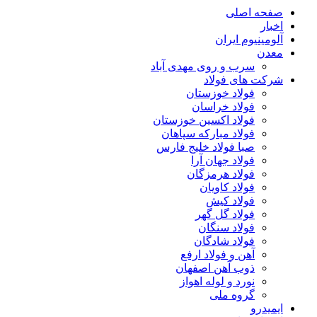
صفحه اصلی
اخبار
آلومینیوم ایران
معدن
سرب و روی مهدی آباد
شرکت های فولاد
فولاد خوزستان
فولاد خراسان
فولاد اکسین خوزستان
فولاد مبارکه سپاهان
صبا فولاد خلیج فارس
فولاد جهان آرا
فولاد هرمزگان
فولاد کاویان
فولاد کیش
فولاد گل گهر
فولاد سنگان
فولاد شادگان
آهن و فولاد ارفع
ذوب آهن اصفهان
نورد و لوله اهواز
گروه ملی
ایمیدرو