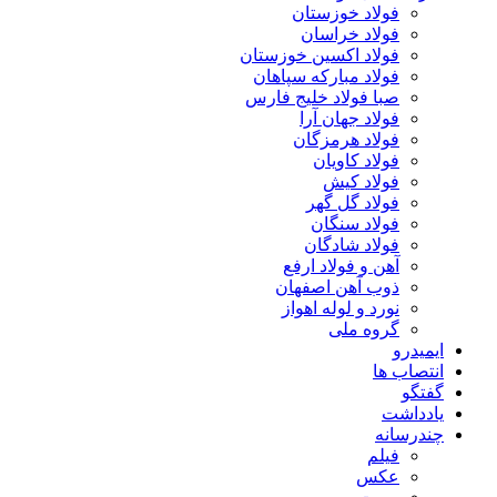
فولاد خوزستان
فولاد خراسان
فولاد اکسین خوزستان
فولاد مبارکه سپاهان
صبا فولاد خلیج فارس
فولاد جهان آرا
فولاد هرمزگان
فولاد کاویان
فولاد کیش
فولاد گل گهر
فولاد سنگان
فولاد شادگان
آهن و فولاد ارفع
ذوب آهن اصفهان
نورد و لوله اهواز
گروه ملی
ایمیدرو
انتصاب ها
گفتگو
یادداشت
چندرسانه
فیلم
عکس