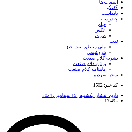
انتصاب ها
گفتگو
یادداشت
چندرسانه
فیلم
عکس
صوت
نفت
ملی مناطق نفت خیز
پتروشیمی
نشریه کلام صنعت
بولتن کلام صنعت
ماهنامه کلام صنعت
سخن سردبیر
کد خبر: 1502
تاریخ انتشار:
یکشنبه , 15 سپتامبر , 2024
15:49
-