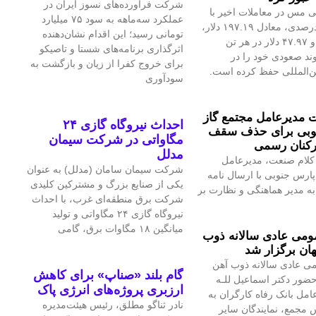
شرکت فرآورده‌های نسوز ایران در
 مس در معاملات اخیر با
عملکرد سه‌ماهه به سود ۷۵ میلیارد
رشد ۱.۴۲درصدی، معادل ۱۹۷.۱۹ دلار،
تومانی رسید؛ این اقدام نشان‌دهنده
به ۱۴هزار و ۴۷.۹۷ دلار در هر تن
اثرگذاری برنامه‌های شستا و تاصیکو
ند صعودی خود را در
برای خروج کفرا از زیان و بازگشت به
ین‌المللی حفظ کرده است.
سودآوری
مدیرعامل مجتمع گاز
احداث نیروگاه گازی ۲۴
وبی برای حذف سقف
مگاواتی در شرکت سیمان
رکنان رسمی
مدلل
کلام صنعت، مدیرعامل
شرکت سیمان سامان (مدلل) به عنوان
پارس جنوبی با ارسال نامه
یکی از صنایع بزرگ و مشترکین کلیدی
 مدیر هماهنگی و نظارت بر
شرکت برق منطقه‌ای غرب، با احداث
نیروگاه گازی ۲۴ مگاواتی و تولید
میانگین ۱۸ مگاوات برق، گامی
می عادی سالانه ذوب
ان برگزار شد
ی عادی سالانه ذوب آهن
گام بلند «صناپ» برای کاهش
حضور دکتر اسماعیل للـه
ارزبری پروژه‌های انرژی پاک
امل بانک رفاه کارگران به
نادر ثناگو مطلق، رئیس هیئت‌مدیره
 مجمع، نمایندگان سایر