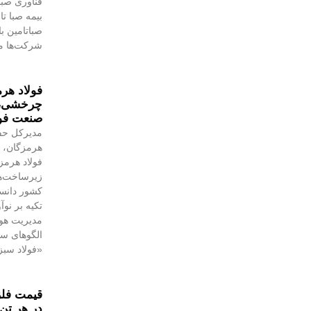
فناوری صبا
بیمه صبا ت
صباتامین ب
شرکت‌ها م
فولاد هرم
چرخشی، ن
صنعت فول
مدیرکل حف
هرمزگان، ر
فولاد هرمز
زیرساخت‌ه
کشور دانست
تکیه بر نو
مدیریت هوش
الگوهای س
«فولاد سبز
در هر تن 