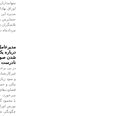
سهامداران،
اوراق بهاد
مدیره این 
حسابرس و 
مردادماه در
مدیرعامل
درباره یک
شدن صورت
نادرست 
در پی برخی
غیرکارشنا
و سود زیان
مالی و حسا
قضاوت‌‌ها
می‌خورد، خ
با محمود 
بورس اوراق 
چگونگی شنا