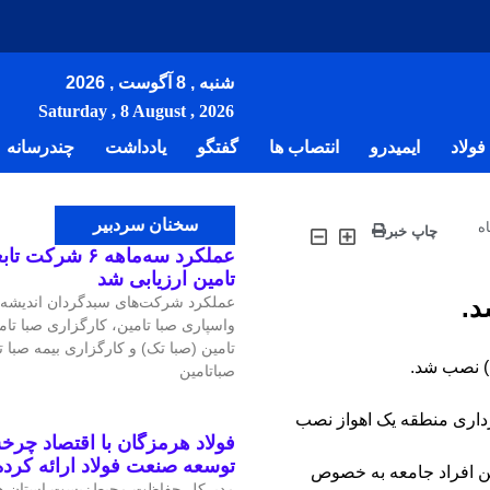
شنبه , 8 آگوست , 2026
Saturday , 8 August , 2026
ولاد
ایمیدرو
انتصاب ها
گفتگو
یادداشت
چندرسانه
سخنان سردبیر
ه
چاپ خبر
عملکرد سه‌ماهه ۶ 
تامین ارزیابی شد
د.
عملکرد شرکت‌های سبدگردان اندیشه صبا
واسپاری صبا تامین، کارگزاری صبا تا
تامین (صبا تک) و کارگزاری بیمه صبا 
)) نصب شد.
صباتامین
هرداری منطقه یک اهواز نصب
فولاد هرمزگان با اقتصاد چرخش
توسعه صنعت فولاد ارائه کرد
بین افراد جامعه به خصوص
مدیرکل حفاظت محیط‌زیست استان هر