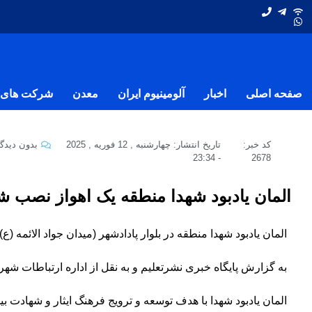
صفحه اصلی
اخبار
آلومینیوم ایران
معدن
شرکت های ف
کد خبر:
تاریخ انتشار:
چهارشنبه , 12 فوریه , 2025
بدون دیدگا
23:34
-
2678
المان یادبود شهدا منطقه یک اهواز نصب ش
المان یادبود شهدا منطقه در بلوار پادادشهر (میدان جواد الائمه (ع
به گزارش پایگاه خبری نشرتعلیم و به نقل از اداره ارتباطات ش
المان یادبود شهدا با هدف توسعه و ترویج فرهنگ ایثار و شهادت 