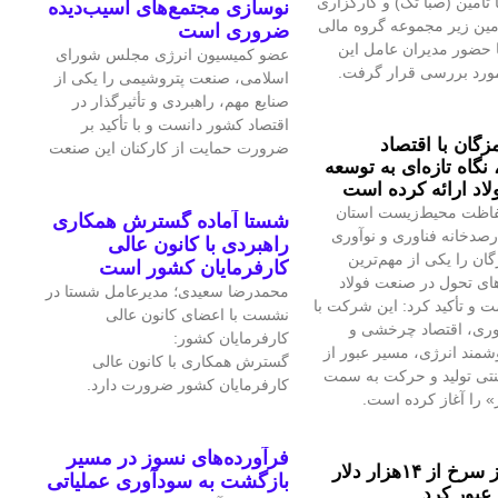
 تامین (صبا تک) و کارگزاری
نوسازی مجتمع‌های آسیب‌دیده
امین زیر مجموعه گروه مالی
ضروری است
ا حضور مدیران عامل این
عضو کمیسیون انرژی مجلس شورای
ورد بررسی قرار گرفت.
اسلامی، صنعت پتروشیمی را یکی از
صنایع مهم، راهبردی و تأثیرگذار در
اقتصاد کشور دانست و با تأکید بر
زگان با اقتصاد
ضرورت حمایت از کارکنان این صنعت
گاه تازه‌ای به توسعه
اد ارائه کرده است
اظت محیط‌زیست استان
شستا آماده گسترش همکاری
صدخانه فناوری و نوآوری
راهبردی با کانون عالی
گان را یکی از مهم‌ترین
کارفرمایان کشور است
ای تحول در صنعت فولاد
محمدرضا سعیدی؛ مدیرعامل شستا در
 و تأکید کرد: این شرکت با
نشست با اعضای کانون عالی
آوری، اقتصاد چرخشی و
کارفرمایان کشور:
مند انرژی، مسیر عبور از
گسترش همکاری با کانون عالی
نتی تولید و حرکت به سمت
کارفرمایان کشور ضرورت دارد.
» را آغاز کرده است.
فرآورده‌های نسوز در مسیر
قیمت فلز سرخ از ۱۴هزار دلار
بازگشت به سودآوری عملیاتی
عبور کرد