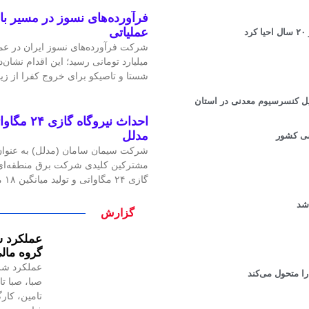
فرآورده‌های نسوز در مسیر ب
عملیاتی
میلیارد تومانی رسید؛ این اقدام نشان‌د
شستا و تاصیکو برای خروج کفرا از زی
یل کنسرسیوم معدنی در استان
احداث نیرو
مدلل
شی کشور
شرکت سیمان سامان (مدلل) به عنوان 
مشترکین کلیدی شرکت برق منطقه‌ای غ
گازی ۲۴ مگاواتی و تولید میانگین ۱۸ مگاوات برق، گامی
شد
گزارش
گروه مالی
عملکرد شر
ا متحول می‌کند
صبا، صبا تا
تامین، کار