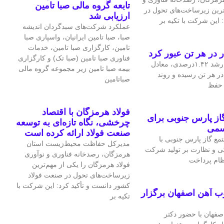
تابعه گروه مالی صبا تامین
‌ترین زیرساخت‌های تحول در
ارزیابی شد
 این شرکت با تکیه بر
عملکرد شرکت‌های سبدگردان اندیشه
صبا، صبا تامین ایرانیان، واسپاری صبا
تامین، کارگزاری صبا تامین، خدمات
فناوری صبا تامین (صبا تک) و کارگزاری
قیمت جهانی مس در معاملات اخیر با رشد ۱.۴۲درصدی، معادل
بیمه صبا تامین زیر مجموعه گروه مالی
، به ۱۴هزار و ۴۷.۹۷ دلار در هر تن رسیده و روند
صباتامین
ی حفظ
فولاد هرمزگان با اقتصاد
ز پارس جنوبی برای
چرخشی، نگاه تازه‌ای به توسعه
سمی
صنعت فولاد ارائه کرده است
ع گاز پارس جنوبی با
مدیرکل حفاظت محیط‌زیست استان
ی و نظارت بر تولید شرکت
هرمزگان، رصدخانه فناوری و نوآوری
نظام پرداخت
فولاد هرمزگان را یکی از مهم‌ترین
زیرساخت‌های تحول در صنعت فولاد
کشور دانست و تأکید کرد: این شرکت با
ب آهن اصفهان برگزار
تکیه بر
فهان با حضور دکتر