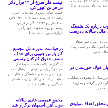
اه کارگران به عنوان رئیس
قیمت فلز سرخ از ۱۴هزار دلار
اینده سازمان بورس و اوراق
در هر تن عبور کرد
قیمت جهانی مس در معاملات اخیر با
رشد ۱.۴۲درصدی، معادل ۱۹۷.۱۹ دلار،
به ۱۴هزار و ۴۷.۹۷ دلار در هر تن
 درباره یک هلدینگ
رسیده و روند صعودی خود را در
مالی سالانه نادرست
بازارهای بین‌المللی حفظ
اسی در مورد صورت‌های
 به اصول مالی و حسابرسی،
درخواست مدیرعامل مجتمع
اهداف خاص
گاز پارس جنوبی برای حذف
سقف حقوق کارکنان رسمی
به گزارش کلام صنعت، مدیرعامل
ان فولاد خوزستان در
مجتمع گاز پارس جنوبی با ارسال نامه
ای رسمی به مدیر هماهنگی و نظارت بر
 خوزستان با پیشرفت عملیاتی
تولید شرکت ملی گاز ایران، خواستار
اول قرار گرفته و به‌ زودی
بازنگری در نظام پرداخت
 که در
مجمع عمومی عادی سالانه
 تحقق اهداف تولیدی
ذوب آهن اصفهان برگزار شد