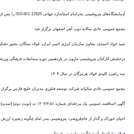
آزمایشگاه‌های پتروشیمی بندرامام استاندارد جهانی ISO-IEC-17025 را پس از ۲۰ سال احیا کرد
مجمع عمومی عادی سالانه ذوب آهن اصفهان برگزار شد
سید جواد احمدی، معاون سازمان انرژی اتمی ایران: فولاد سنگان، محور تشک
درخشش کارکنان پتروشیمی مارون در یازدهمین دوره مسابقات فرهنگی ورز
سه راهبرد کلیدی فولاد هرمزگان در سال ۱۴۰۴
مجمع عمومی عادی سالیانه شرکت توسعه فناوری مدبران خلیج فارس برگزار 
آگهی #مناقصه عمومی یک مرحله‌ای شماره ۵۱-۱۴۰۴/۴ ت (نوبت دوم) (تمدید)
احیای خوراک و گذار از خام‌فروشی: پتروشیمی بندر امام چگونه زنجیره ارزش ر
فولاد مبارکه تاب‌آور» چگونه روایت می‌شود؟