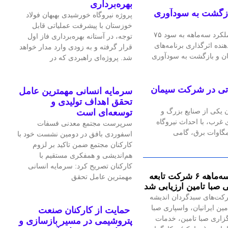
بهره‌برداری
ازگشت به سودآوری
پروژه نیروگاه خورشیدی بهبهان فولاد
خوزستان با پیشرفت عملیاتی قابل‌
شرکت فرآورده‌های نسوز ایران در عملکرد سه‌ماهه به سود ۷۵
توجه، در آستانه بهره‌برداری فاز اول
هنده اثرگذاری برنامه‌های
قرار گرفته و به‌ زودی وارد مدار خواهد
ان و بازگشت به سودآوری
شد. پروژه‌ای راهبردی که در
گاه گازی ۲۴ مگاواتی در شرکت سیمان
سرمایه انسانی مهمترین عامل
تحقق اهداف تولیدی و
یکی از صنایع بزرگ و
توسعه‌ای است
رب، با احداث نیروگاه
سرپرست مجتمع معدنی فسفات
اسفوردی بافق در دومین نشست خود با
کارکنان مجتمع ضمن تاکید بر لزوم
هم‌اندیشی و همفکری مستقیم با
کارکنان تصریح کرد: سرمایه انسانی
عملکرد سه‌ماهه ۶ شرکت‌ تابعه
مهمترین عامل تحقق
 صبا تامین ارزیابی شد
کت‌های سبدگردان اندیشه
مین ایرانیان، واسپاری صبا
حمایت از کارکنان صنعت
گزاری صبا تامین، خدمات
پتروشیمی در مسیر بازسازی و