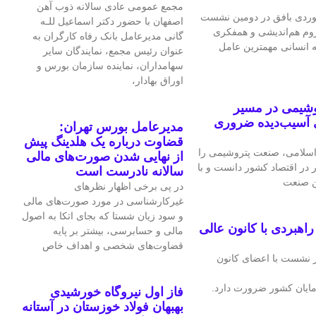
مجمع عمومی عادی سالانه ذوب آهن
ردی بافق در دومین نشست
اصفهان با حضور دکتر اسماعیل للـه
لزوم هم‌اندیشی و همفکری
گانی مدیرعامل بانک رفاه کارگران به
ه انسانی مهمترین عامل
عنوان رئیس مجمع، نمایندگان سایر
سهامداران، نماینده سازمان بورس و
اوراق بهادار،
وشیمی در مسیر
 آسیب‌دیده ضروری
مدیرعامل بورس تهران:
قضاوت درباره یک هلدینگ پیش
سلامی، صنعت پتروشیمی را
از نهایی شدن صورت‌های مالی
ر در اقتصاد کشور دانست و با
سالانه نادرست است
ین صنعت
در پی برخی اظهار نظرهای
غیرکارشناسی در مورد صورت‌های مالی
و سود زیان شستا که بجای اتکا به اصول
هبردی با کانون عالی
مالی و حسابرسی، بیشتر بر پایه
قضاوت‌‌های شخصی و اهداف خاص
 نشست با اعضای کانون
ایان کشور ضرورت دارد.
فاز اول نیروگاه خورشیدی
بهبهان فولاد خوزستان در آستانه