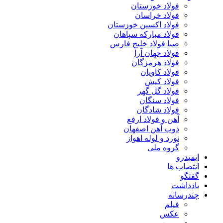
فولاد خوزستان
فولاد خراسان
فولاد اکسین خوزستان
فولاد مبارکه سپاهان
صبا فولاد خلیج فارس
فولاد جهان آرا
فولاد هرمزگان
فولاد کاویان
فولاد کیش
فولاد گل گهر
فولاد سنگان
فولاد شادگان
آهن و فولاد ارفع
ذوب آهن اصفهان
نورد و لوله اهواز
گروه ملی
ایمیدرو
انتصاب ها
گفتگو
یادداشت
چندرسانه
فیلم
عکس