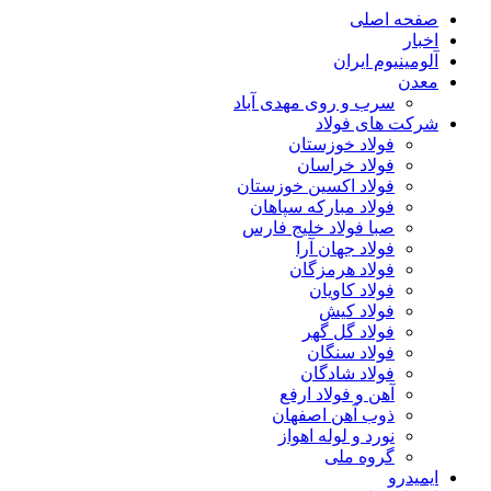
صفحه اصلی
اخبار
آلومینیوم ایران
معدن
سرب و روی مهدی آباد
شرکت های فولاد
فولاد خوزستان
فولاد خراسان
فولاد اکسین خوزستان
فولاد مبارکه سپاهان
صبا فولاد خلیج فارس
فولاد جهان آرا
فولاد هرمزگان
فولاد کاویان
فولاد کیش
فولاد گل گهر
فولاد سنگان
فولاد شادگان
آهن و فولاد ارفع
ذوب آهن اصفهان
نورد و لوله اهواز
گروه ملی
ایمیدرو