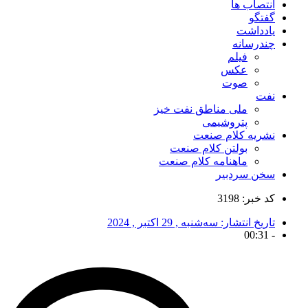
انتصاب ها
گفتگو
یادداشت
چندرسانه
فیلم
عکس
صوت
نفت
ملی مناطق نفت خیز
پتروشیمی
نشریه کلام صنعت
بولتن کلام صنعت
ماهنامه کلام صنعت
سخن سردبیر
کد خبر: 3198
تاریخ انتشار:
سه‌شنبه , 29 اکتبر , 2024
00:31
-