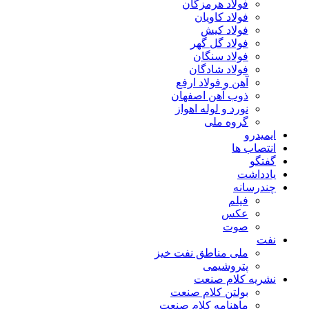
فولاد هرمزگان
فولاد کاویان
فولاد کیش
فولاد گل گهر
فولاد سنگان
فولاد شادگان
آهن و فولاد ارفع
ذوب آهن اصفهان
نورد و لوله اهواز
گروه ملی
ایمیدرو
انتصاب ها
گفتگو
یادداشت
چندرسانه
فیلم
عکس
صوت
نفت
ملی مناطق نفت خیز
پتروشیمی
نشریه کلام صنعت
بولتن کلام صنعت
ماهنامه کلام صنعت