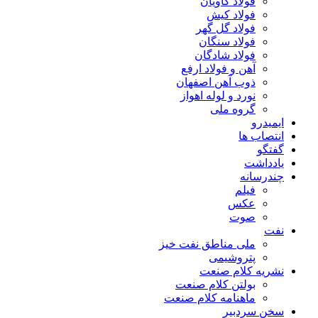
فولاد کاویان
فولاد کیش
فولاد گل گهر
فولاد سنگان
فولاد شادگان
آهن و فولاد ارفع
ذوب آهن اصفهان
نورد و لوله اهواز
گروه ملی
ایمیدرو
انتصاب ها
گفتگو
یادداشت
چندرسانه
فیلم
عکس
صوت
نفت
ملی مناطق نفت خیز
پتروشیمی
نشریه کلام صنعت
بولتن کلام صنعت
ماهنامه کلام صنعت
سخن سردبیر