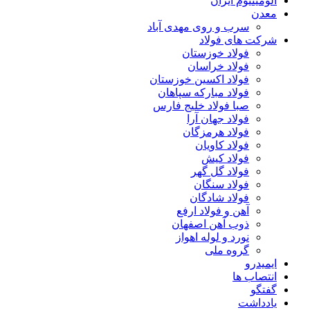
آلومینیوم ایران
معدن
سرب و روی مهدی آباد
شرکت های فولاد
فولاد خوزستان
فولاد خراسان
فولاد اکسین خوزستان
فولاد مبارکه سپاهان
صبا فولاد خلیج فارس
فولاد جهان آرا
فولاد هرمزگان
فولاد کاویان
فولاد کیش
فولاد گل گهر
فولاد سنگان
فولاد شادگان
آهن و فولاد ارفع
ذوب آهن اصفهان
نورد و لوله اهواز
گروه ملی
ایمیدرو
انتصاب ها
گفتگو
یادداشت