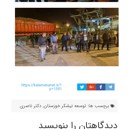
https://kalamesanat.ir/?
p=1551
برچسب ها:
توسعه نیشکر خوزستان
,
دکتر ناصری
دیدگاهتان را بنویسید