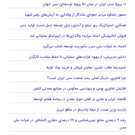
۱۰ پروژه مس ایران در میان ۵۱ پروژه توسعه‌ای مس جهان
حضور باشکوه مردم، جلوه‌ای ماندگار از وفاداری به آرمان‌های رهبر شهید
همکاری استراتژیک ریو تینتو و آمازون برای توسعه نسل جدید تولید مس
فروش الکترونیکی اسناد مزایده واگذاری‌ها در ایمپاسکو عملیاتی شد
اعتماد به شرکت ملی مس؛ مأموریت توسعه شتاب می‌گیرد
تدابیر مدیریتی؛ از بهبود فرایندهای عملیاتی تا حفظ سلامت کارگران
حمیدرضا عقاب نشین؛ معاون فروش و خرید مواد اولیه
چرا فناوری، بازیگر اصلی رشد صنعت مس ایران است؟
افزایش فناوری بومی و مهندسی معکوس در صنایع معدنی کشور
اقتصاد ایران و نقدی بر نقش حوزه معدن در برنامه هفتم توسعه
بازدید وزیر صمت از غرفه چادرملو در متافو تبریز
رشد ۹ درصدی منابع زمین‌شناسی و ۲۲ درصدی حفاری اکتشافی در شرکت ملی
مس