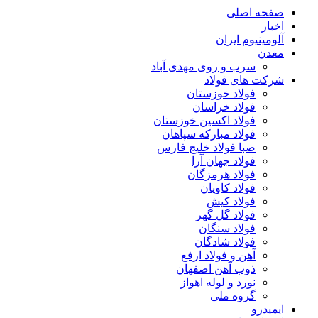
صفحه اصلی
اخبار
آلومینیوم ایران
معدن
سرب و روی مهدی آباد
شرکت های فولاد
فولاد خوزستان
فولاد خراسان
فولاد اکسین خوزستان
فولاد مبارکه سپاهان
صبا فولاد خلیج فارس
فولاد جهان آرا
فولاد هرمزگان
فولاد کاویان
فولاد کیش
فولاد گل گهر
فولاد سنگان
فولاد شادگان
آهن و فولاد ارفع
ذوب آهن اصفهان
نورد و لوله اهواز
گروه ملی
ایمیدرو