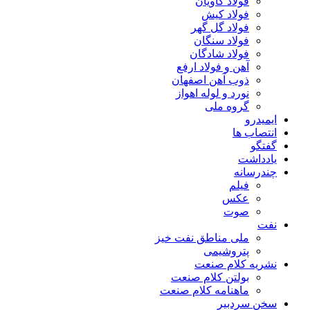
فولاد کاویان
فولاد کیش
فولاد گل گهر
فولاد سنگان
فولاد شادگان
آهن و فولاد ارفع
ذوب آهن اصفهان
نورد و لوله اهواز
گروه ملی
ایمیدرو
انتصاب ها
گفتگو
یادداشت
چندرسانه
فیلم
عکس
صوت
نفت
ملی مناطق نفت خیز
پتروشیمی
نشریه کلام صنعت
بولتن کلام صنعت
ماهنامه کلام صنعت
سخن سردبیر