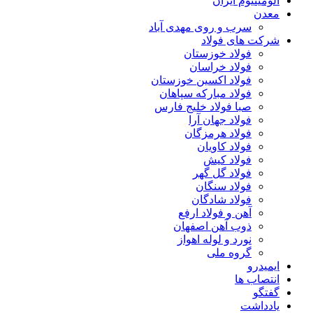
آلومینیوم ایران
معدن
سرب و روی مهدی آباد
شرکت های فولاد
فولاد خوزستان
فولاد خراسان
فولاد اکسین خوزستان
فولاد مبارکه سپاهان
صبا فولاد خلیج فارس
فولاد جهان آرا
فولاد هرمزگان
فولاد کاویان
فولاد کیش
فولاد گل گهر
فولاد سنگان
فولاد شادگان
آهن و فولاد ارفع
ذوب آهن اصفهان
نورد و لوله اهواز
گروه ملی
ایمیدرو
انتصاب ها
گفتگو
یادداشت