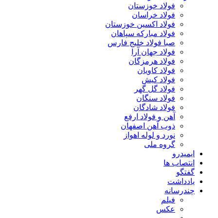
فولاد خوزستان
فولاد خراسان
فولاد اکسین خوزستان
فولاد مبارکه سپاهان
صبا فولاد خلیج فارس
فولاد جهان آرا
فولاد هرمزگان
فولاد کاویان
فولاد کیش
فولاد گل گهر
فولاد سنگان
فولاد شادگان
آهن و فولاد ارفع
ذوب آهن اصفهان
نورد و لوله اهواز
گروه ملی
ایمیدرو
انتصاب ها
گفتگو
یادداشت
چندرسانه
فیلم
عکس