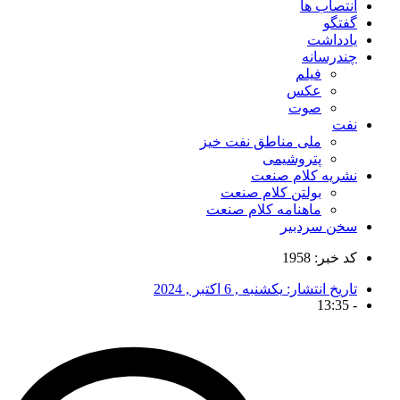
انتصاب ها
گفتگو
یادداشت
چندرسانه
فیلم
عکس
صوت
نفت
ملی مناطق نفت خیز
پتروشیمی
نشریه کلام صنعت
بولتن کلام صنعت
ماهنامه کلام صنعت
سخن سردبیر
کد خبر: 1958
تاریخ انتشار:
یکشنبه , 6 اکتبر , 2024
13:35
-