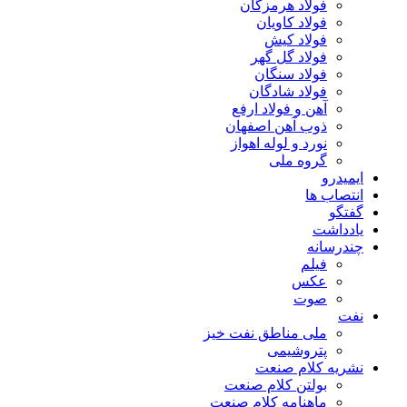
فولاد هرمزگان
فولاد کاویان
فولاد کیش
فولاد گل گهر
فولاد سنگان
فولاد شادگان
آهن و فولاد ارفع
ذوب آهن اصفهان
نورد و لوله اهواز
گروه ملی
ایمیدرو
انتصاب ها
گفتگو
یادداشت
چندرسانه
فیلم
عکس
صوت
نفت
ملی مناطق نفت خیز
پتروشیمی
نشریه کلام صنعت
بولتن کلام صنعت
ماهنامه کلام صنعت