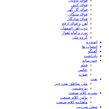
فولاد کاویان
فولاد کیش
فولاد گل گهر
فولاد سنگان
فولاد شادگان
آهن و فولاد ارفع
ذوب آهن اصفهان
نورد و لوله اهواز
گروه ملی
ایمیدرو
انتصاب ها
گفتگو
یادداشت
چندرسانه
فیلم
عکس
صوت
نفت
ملی مناطق نفت خیز
پتروشیمی
نشریه کلام صنعت
بولتن کلام صنعت
ماهنامه کلام صنعت
سخن سردبیر