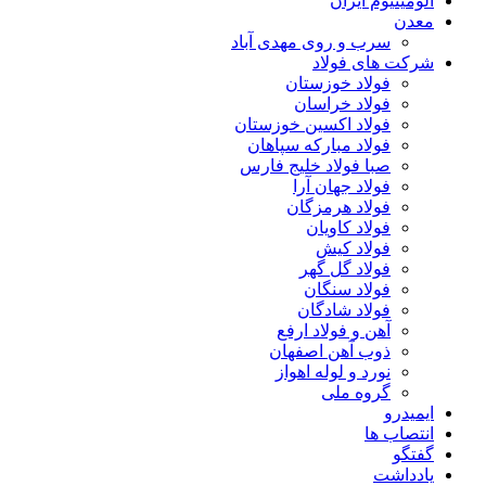
آلومینیوم ایران
معدن
سرب و روی مهدی آباد
شرکت های فولاد
فولاد خوزستان
فولاد خراسان
فولاد اکسین خوزستان
فولاد مبارکه سپاهان
صبا فولاد خلیج فارس
فولاد جهان آرا
فولاد هرمزگان
فولاد کاویان
فولاد کیش
فولاد گل گهر
فولاد سنگان
فولاد شادگان
آهن و فولاد ارفع
ذوب آهن اصفهان
نورد و لوله اهواز
گروه ملی
ایمیدرو
انتصاب ها
گفتگو
یادداشت