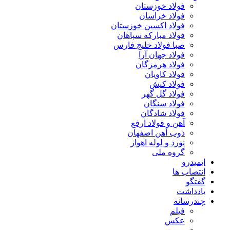
فولاد خوزستان
فولاد خراسان
فولاد اکسین خوزستان
فولاد مبارکه سپاهان
صبا فولاد خلیج فارس
فولاد جهان آرا
فولاد هرمزگان
فولاد کاویان
فولاد کیش
فولاد گل گهر
فولاد سنگان
فولاد شادگان
آهن و فولاد ارفع
ذوب آهن اصفهان
نورد و لوله اهواز
گروه ملی
ایمیدرو
انتصاب ها
گفتگو
یادداشت
چندرسانه
فیلم
عکس