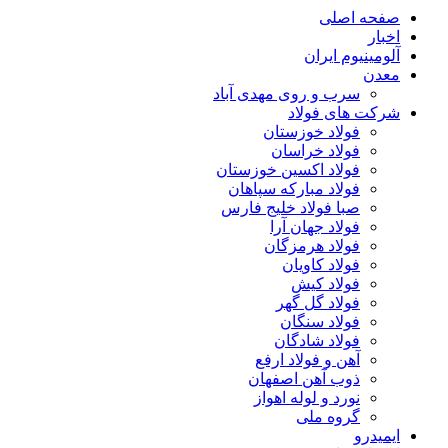
صفحه اصلی
اخبار
آلومینیوم ایران
معدن
سرب و روی مهدی آباد
شرکت های فولاد
فولاد خوزستان
فولاد خراسان
فولاد اکسین خوزستان
فولاد مبارکه سپاهان
صبا فولاد خلیج فارس
فولاد جهان آرا
فولاد هرمزگان
فولاد کاویان
فولاد کیش
فولاد گل گهر
فولاد سنگان
فولاد شادگان
آهن و فولاد ارفع
ذوب آهن اصفهان
نورد و لوله اهواز
گروه ملی
ایمیدرو