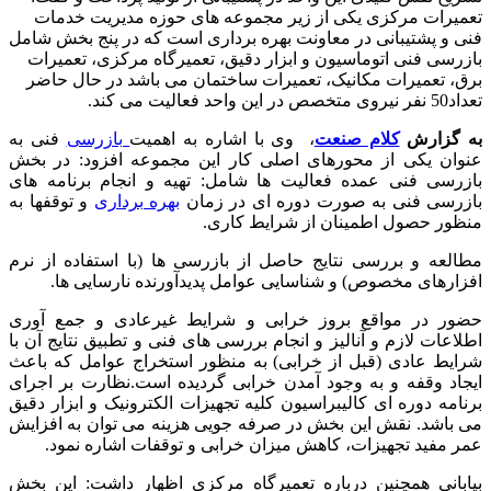
تعمیرات مرکزی یکی از زیر مجموعه های حوزه مدیریت خدمات
فنی و پشتیبانی در معاونت بهره برداری است که در پنج بخش شامل
بازرسی فنی اتوماسیون و ابزار دقیق، تعمیرگاه مرکزی، تعمیرات
برق، تعمیرات مکانیک، تعمیرات ساختمان می باشد در حال حاضر
تعداد50 نفر نیروی متخصص در این واحد فعالیت می کند.
به گزارش
کلام صنعت
، وی با اشاره به اهمیت
بازرسی
فنی به
عنوان یکی از محورهای اصلی کار این مجموعه افزود: در بخش
بازرسی فنی عمده فعالیت ها شامل: تهیه و انجام برنامه های
بازرسی فنی به صورت دوره ای در زمان
بهره برداری
و توقفها به
منظور حصول اطمینان از شرایط کاری.
مطالعه و بررسی نتایج حاصل از بازرسی ها (با استفاده از نرم
افزارهای مخصوص) و شناسایی عوامل پدیدآورنده نارسایی ها.
حضور در مواقع بروز خرابی و شرایط غیرعادی و جمع آوری
اطلاعات لازم و آنالیز و انجام بررسی های فنی و تطبیق نتایج آن با
شرایط عادی (قبل از خرابی) به منظور استخراج عوامل که باعث
ایجاد وقفه و به وجود آمدن خرابی گردیده است.نظارت بر اجرای
برنامه دوره ای کالیبراسیون کلیه تجهیزات الکترونیک و ابزار دقیق
می باشد. نقش این بخش در صرفه جویی هزینه می توان به افزایش
عمر مفید تجهیزات، کاهش میزان خرابی و توقفات اشاره نمود.
بیابانی همچنین درباره تعمیرگاه مرکزی اظهار داشت: این بخش