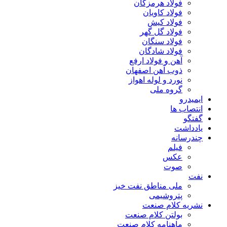
فولاد هرمزگان
فولاد کاویان
فولاد کیش
فولاد گل گهر
فولاد سنگان
فولاد شادگان
آهن و فولاد ارفع
ذوب آهن اصفهان
نورد و لوله اهواز
گروه ملی
ایمیدرو
انتصاب ها
گفتگو
یادداشت
چندرسانه
فیلم
عکس
صوت
نفت
ملی مناطق نفت خیز
پتروشیمی
نشریه کلام صنعت
بولتن کلام صنعت
ماهنامه کلام صنعت