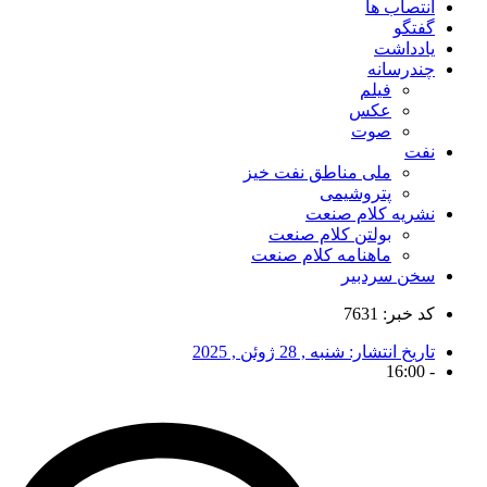
انتصاب ها
گفتگو
یادداشت
چندرسانه
فیلم
عکس
صوت
نفت
ملی مناطق نفت خیز
پتروشیمی
نشریه کلام صنعت
بولتن کلام صنعت
ماهنامه کلام صنعت
سخن سردبیر
کد خبر: 7631
تاریخ انتشار:
شنبه , 28 ژوئن , 2025
16:00
-