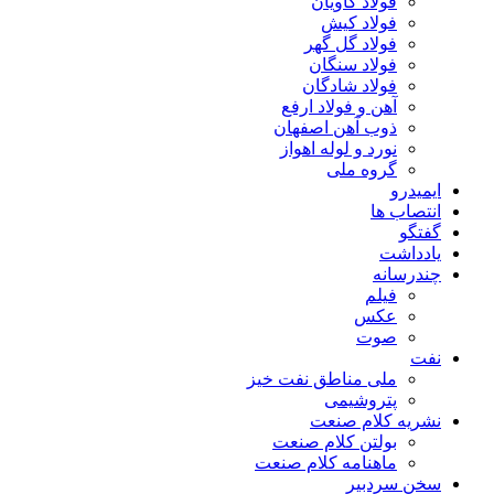
فولاد کاویان
فولاد کیش
فولاد گل گهر
فولاد سنگان
فولاد شادگان
آهن و فولاد ارفع
ذوب آهن اصفهان
نورد و لوله اهواز
گروه ملی
ایمیدرو
انتصاب ها
گفتگو
یادداشت
چندرسانه
فیلم
عکس
صوت
نفت
ملی مناطق نفت خیز
پتروشیمی
نشریه کلام صنعت
بولتن کلام صنعت
ماهنامه کلام صنعت
سخن سردبیر