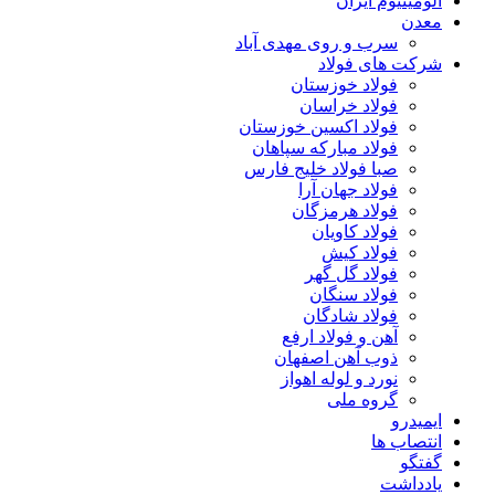
آلومینیوم ایران
معدن
سرب و روی مهدی آباد
شرکت های فولاد
فولاد خوزستان
فولاد خراسان
فولاد اکسین خوزستان
فولاد مبارکه سپاهان
صبا فولاد خلیج فارس
فولاد جهان آرا
فولاد هرمزگان
فولاد کاویان
فولاد کیش
فولاد گل گهر
فولاد سنگان
فولاد شادگان
آهن و فولاد ارفع
ذوب آهن اصفهان
نورد و لوله اهواز
گروه ملی
ایمیدرو
انتصاب ها
گفتگو
یادداشت