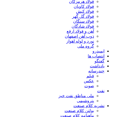
فولاد هرمزگان
فولاد کاویان
فولاد کیش
فولاد گل گهر
فولاد سنگان
فولاد شادگان
آهن و فولاد ارفع
ذوب آهن اصفهان
نورد و لوله اهواز
گروه ملی
ایمیدرو
انتصاب ها
گفتگو
یادداشت
چندرسانه
فیلم
عکس
صوت
نفت
ملی مناطق نفت خیز
پتروشیمی
نشریه کلام صنعت
بولتن کلام صنعت
ماهنامه کلام صنعت