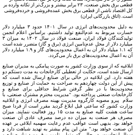
قطعی برق بخش صنعت، ۲۳ برابر بیشتر و بزرگ‌تر از تکانه وارده بر
کل اقتصاد ناشی از قطعی برق بخش عمده‌فروشی و خرده‌فروشی
است. (اتاق بازرگانی ایران)
به دلیل محدودیت‌های انرژی در سال ۱۴۰۱ حدود ۳ میلیارد دلار
خسارت مربوط به عدم‌النفع تولید داشتیم. براساس اعلام انجمن
تولیدکنندگان فولاد ایران، صنعت فولاد در سال ۱۴۰۲ به میزان ۳
میلیارد دلار از محل عدم‌تامین انرژی (برق و گاز) متضرر شده است
که ۱.۱ میلیاد دلار آن به اعمال محدودیت‌‌‌های گاز و ۱.۹ میلیارد دلار
آن به اعمال محدودیت‌‌‌های برق باز می‌‌‌گردد.
ابلاغیه که از سوی وزارت کشور به صورت پیامکی به مدیران صنايع
ارسال شده است، حکایت از تعطیلی کارخانجات به مدت دستکم دو‌
هفته دارد. این ابلاغیه در حالی برای صنايع ارسال شده است که
پیش از این دولت چهاردهم به صراحت به حمایت از صنایع و توزیع
محدودیت‌ها با در نظر گرفتن شرایط حداقلی برای صنایع و
کارخانجات صنعتی پرداخته بود. “مدیریت محترم مشترک صنعتی، با
سلام پیرو مصوبه کارگروه مدیریت بهینه مصرف انرژی و ابلاغیه
وزارت کشور که ساعتی قبل ابلاغ گردید مقرر است از فردا صبح
ساعت هشت کلیه صنایع به مدت ۱۵ روز فعالیت ننمایند. میزان
مصرف هر صنعت به میزان ده درصد مصرف عادی آن صنعت
خواهد بود. بدیهی است عواقب عدم رعایت سهمیه ابلاغی بر عهده
آن صنعت خواهد بود.” متن این پیام بیشتر به تهدید شباهت دارد و
سوال اینجاست، در حالی که متولی تامین برق مورد نیاز صنایع و