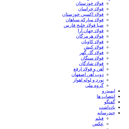
فولاد خوزستان
فولاد خراسان
فولاد اکسین خوزستان
فولاد مبارکه سپاهان
صبا فولاد خلیج فارس
فولاد جهان آرا
فولاد هرمزگان
فولاد کاویان
فولاد کیش
فولاد گل گهر
فولاد سنگان
فولاد شادگان
آهن و فولاد ارفع
ذوب آهن اصفهان
نورد و لوله اهواز
گروه ملی
ایمیدرو
انتصاب ها
گفتگو
یادداشت
چندرسانه
فیلم
عکس