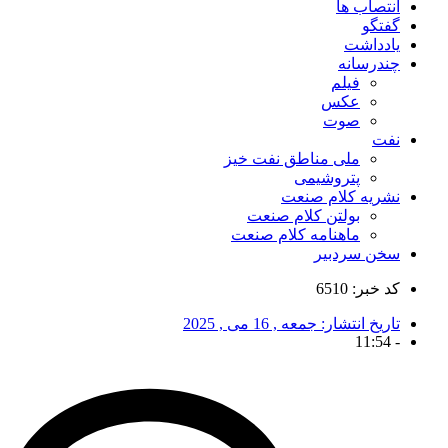
انتصاب ها
گفتگو
یادداشت
چندرسانه
فیلم
عکس
صوت
نفت
ملی مناطق نفت خیز
پتروشیمی
نشریه کلام صنعت
بولتن کلام صنعت
ماهنامه کلام صنعت
سخن سردبیر
کد خبر: 6510
تاریخ انتشار:
جمعه , 16 می , 2025
11:54
-