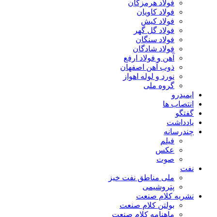
فولاد هرمزگان
فولاد کاویان
فولاد کیش
فولاد گل گهر
فولاد سنگان
فولاد شادگان
آهن و فولاد ارفع
ذوب آهن اصفهان
نورد و لوله اهواز
گروه ملی
ایمیدرو
انتصاب ها
گفتگو
یادداشت
چندرسانه
فیلم
عکس
صوت
نفت
ملی مناطق نفت خیز
پتروشیمی
نشریه کلام صنعت
بولتن کلام صنعت
ماهنامه کلام صنعت