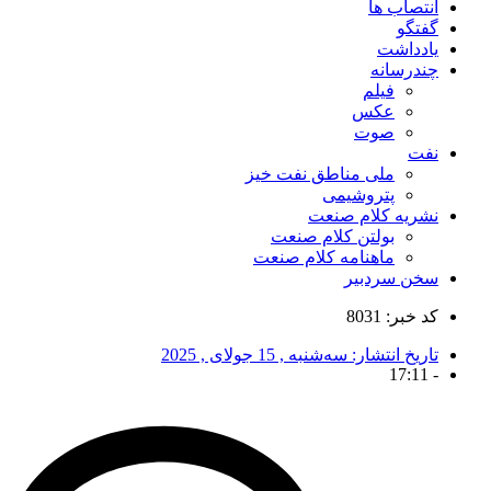
انتصاب ها
گفتگو
یادداشت
چندرسانه
فیلم
عکس
صوت
نفت
ملی مناطق نفت خیز
پتروشیمی
نشریه کلام صنعت
بولتن کلام صنعت
ماهنامه کلام صنعت
سخن سردبیر
کد خبر: 8031
تاریخ انتشار:
سه‌شنبه , 15 جولای , 2025
17:11
-