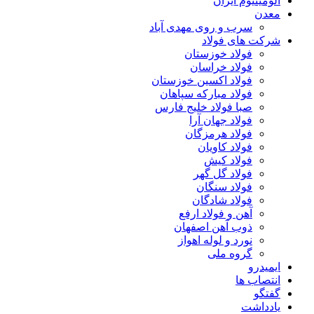
آلومینیوم ایران
معدن
سرب و روی مهدی آباد
شرکت های فولاد
فولاد خوزستان
فولاد خراسان
فولاد اکسین خوزستان
فولاد مبارکه سپاهان
صبا فولاد خلیج فارس
فولاد جهان آرا
فولاد هرمزگان
فولاد کاویان
فولاد کیش
فولاد گل گهر
فولاد سنگان
فولاد شادگان
آهن و فولاد ارفع
ذوب آهن اصفهان
نورد و لوله اهواز
گروه ملی
ایمیدرو
انتصاب ها
گفتگو
یادداشت