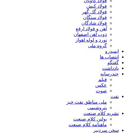
فولاد کاویان
فولاد کیش
فولاد گل گهر
فولاد سنگان
فولاد شادگان
آهن و فولاد ارفع
ذوب آهن اصفهان
نورد و لوله اهواز
گروه ملی
ایمیدرو
انتصاب ها
گفتگو
یادداشت
چندرسانه
فیلم
عکس
صوت
نفت
ملی مناطق نفت خیز
پتروشیمی
نشریه کلام صنعت
بولتن کلام صنعت
ماهنامه کلام صنعت
سخن سردبیر