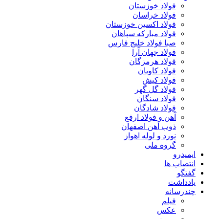
فولاد خوزستان
فولاد خراسان
فولاد اکسین خوزستان
فولاد مبارکه سپاهان
صبا فولاد خلیج فارس
فولاد جهان آرا
فولاد هرمزگان
فولاد کاویان
فولاد کیش
فولاد گل گهر
فولاد سنگان
فولاد شادگان
آهن و فولاد ارفع
ذوب آهن اصفهان
نورد و لوله اهواز
گروه ملی
ایمیدرو
انتصاب ها
گفتگو
یادداشت
چندرسانه
فیلم
عکس