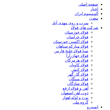
صفحه اصلی
اخبار
آلومینیوم ایران
معدن
سرب و روی مهدی آباد
شرکت های فولاد
فولاد خوزستان
فولاد خراسان
فولاد اکسین خوزستان
فولاد مبارکه سپاهان
صبا فولاد خلیج فارس
فولاد جهان آرا
فولاد هرمزگان
فولاد کاویان
فولاد کیش
فولاد گل گهر
فولاد سنگان
فولاد شادگان
آهن و فولاد ارفع
ذوب آهن اصفهان
نورد و لوله اهواز
گروه ملی
ایمیدرو