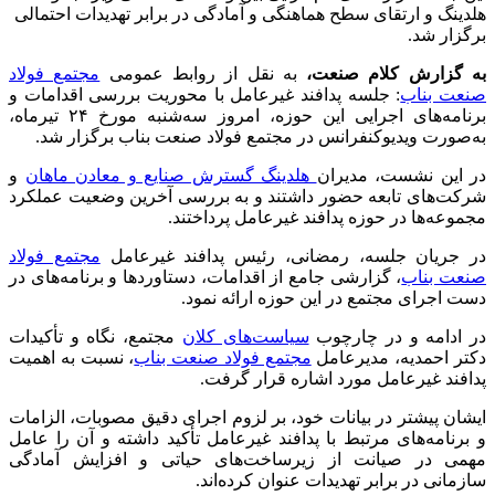
هلدینگ و ارتقای سطح هماهنگی و آمادگی در برابر تهدیدات احتمالی
برگزار شد.
به گزارش کلام صنعت،
به نقل از روابط عمومی
مجتمع فولاد
صنعت بناب
: جلسه پدافند غیرعامل با محوریت بررسی اقدامات و
برنامه‌های اجرایی این حوزه، امروز سه‌شنبه مورخ ۲۴ تیرماه،
به‌صورت ویدیوکنفرانس در مجتمع فولاد صنعت بناب برگزار شد.
در این نشست، مدیران
هلدینگ گسترش صنایع و معادن ماهان
و
شرکت‌های تابعه حضور داشتند و به بررسی آخرین وضعیت عملکرد
مجموعه‌ها در حوزه پدافند غیرعامل پرداختند.
در جریان جلسه، رمضانی، رئیس پدافند غیرعامل
مجتمع فولاد
صنعت بناب
، گزارشی جامع از اقدامات، دستاوردها و برنامه‌های در
دست اجرای مجتمع در این حوزه ارائه نمود.
در ادامه و در چارچوب
سیاست‌های کلان
مجتمع، نگاه و تأکیدات
دکتر احمدیه، مدیرعامل
مجتمع فولاد صنعت بناب
، نسبت به اهمیت
پدافند غیرعامل مورد اشاره قرار گرفت.
ایشان پیشتر در بیانات خود، بر لزوم اجرای دقیق مصوبات، الزامات
و برنامه‌های مرتبط با پدافند غیرعامل تأکید داشته و آن را عامل
مهمی در صیانت از زیرساخت‌های حیاتی و افزایش آمادگی
سازمانی در برابر تهدیدات عنوان کرده‌اند.