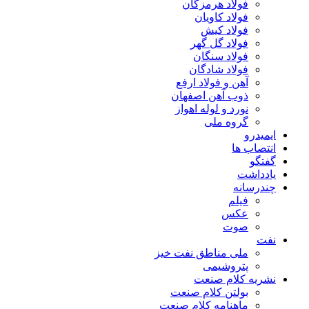
فولاد هرمزگان
فولاد کاویان
فولاد کیش
فولاد گل گهر
فولاد سنگان
فولاد شادگان
آهن و فولاد ارفع
ذوب آهن اصفهان
نورد و لوله اهواز
گروه ملی
ایمیدرو
انتصاب ها
گفتگو
یادداشت
چندرسانه
فیلم
عکس
صوت
نفت
ملی مناطق نفت خیز
پتروشیمی
نشریه کلام صنعت
بولتن کلام صنعت
ماهنامه کلام صنعت