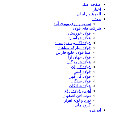
صفحه اصلی
اخبار
آلومینیوم ایران
معدن
سرب و روی مهدی آباد
شرکت های فولاد
فولاد خوزستان
فولاد خراسان
فولاد اکسین خوزستان
فولاد مبارکه سپاهان
صبا فولاد خلیج فارس
فولاد جهان آرا
فولاد هرمزگان
فولاد کاویان
فولاد کیش
فولاد گل گهر
فولاد سنگان
فولاد شادگان
آهن و فولاد ارفع
ذوب آهن اصفهان
نورد و لوله اهواز
گروه ملی
ایمیدرو