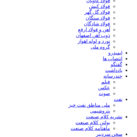
فولاد کاویان
فولاد کیش
فولاد گل گهر
فولاد سنگان
فولاد شادگان
آهن و فولاد ارفع
ذوب آهن اصفهان
نورد و لوله اهواز
گروه ملی
ایمیدرو
انتصاب ها
گفتگو
یادداشت
چندرسانه
فیلم
عکس
صوت
نفت
ملی مناطق نفت خیز
پتروشیمی
نشریه کلام صنعت
بولتن کلام صنعت
ماهنامه کلام صنعت
سخن سردبیر