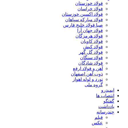
فولاد خوزستان
فولاد خراسان
فولاد اکسین خوزستان
فولاد مبارکه سپاهان
صبا فولاد خلیج فارس
فولاد جهان آرا
فولاد هرمزگان
فولاد کاویان
فولاد کیش
فولاد گل گهر
فولاد سنگان
فولاد شادگان
آهن و فولاد ارفع
ذوب آهن اصفهان
نورد و لوله اهواز
گروه ملی
ایمیدرو
انتصاب ها
گفتگو
یادداشت
چندرسانه
فیلم
عکس