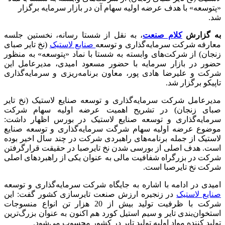
«پتوسعه» با هدف عرضه اولیه سهام آن در بازار سرمایه برگزار
شد.
به گزارش
کلام صنعت
، به نقل از شستا رسانه، نخستین جلسه
معارفه شرکت سرمایه‌گذاری و توسعه
صنایع لاستیک
(نخ تایر صبای
زنجان) از شرکت‌های وابسته به شستا با نماد «پتوسعه» به منظور
حضور در بازار سرمایه با حضور مسعود امیدی، مدیرعامل این
شرکت و علیرضا هادی پور، معاون برنامه‌ریزی و سرمایه‌گذاری
تاپیکو برگزار شد.
مدیرعامل شرکت سرمایه‌گذاری و توسعه صنایع لاستیک (نخ تایر
صبای زنجان) در تشریح اهمیت عرضه اولیه سهام شرکت
سرمایه‌گذاری و توسعه صنایع لاستیک در بورس اظهار داشت:
موضوع عرضه اولیه سهام شرگت سرمایه‌گذاری و توسعه صنایع
لاستیک از جمله برنامه‌های راهبردی شرکت در چند سال اخیر بوده
است. هدف اصلی از بورسی شدن نخ تایرصبا در حقیقت قرارگرفتن
شرکت در بزرگراه شفافیت مالی به عنوان یکی از راهبردهای اصلی
شرکت نخ تایرصبا است.
امیدی در ادامه با اشاره به جایگاه شرکت سرمایه‌گذاری و توسعه
صنایع لاستیک
در زنجیره ارزش صنعت تایرسازی کشور گفت: این
شرکت با ظرفیت تولید بیش از 20 هزار تن انواع منسوجات
استخوان‌بندی تایر و سیم‌ استیل کورد هم اکنون به عنوان بزرگ‌ترین
تولید کننده مواد اولیه تولید تایر در کشور محسوب می‌شود.