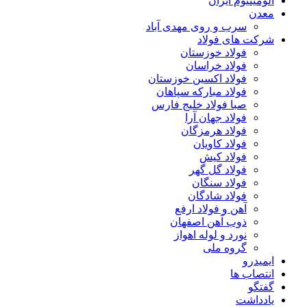
آلومینیوم ایران
معدن
سرب و روی مهدی آباد
شرکت های فولاد
فولاد خوزستان
فولاد خراسان
فولاد اکسین خوزستان
فولاد مبارکه سپاهان
صبا فولاد خلیج فارس
فولاد جهان آرا
فولاد هرمزگان
فولاد کاویان
فولاد کیش
فولاد گل گهر
فولاد سنگان
فولاد شادگان
آهن و فولاد ارفع
ذوب آهن اصفهان
نورد و لوله اهواز
گروه ملی
ایمیدرو
انتصاب ها
گفتگو
یادداشت