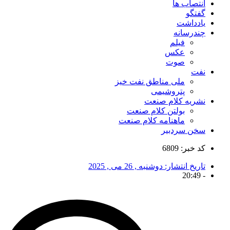
انتصاب ها
گفتگو
یادداشت
چندرسانه
فیلم
عکس
صوت
نفت
ملی مناطق نفت خیز
پتروشیمی
نشریه کلام صنعت
بولتن کلام صنعت
ماهنامه کلام صنعت
سخن سردبیر
کد خبر: 6809
تاریخ انتشار:
دوشنبه , 26 می , 2025
20:49
-