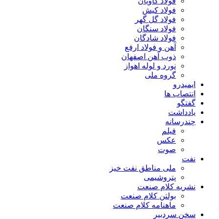
فولاد کاویان
فولاد کیش
فولاد گل گهر
فولاد سنگان
فولاد شادگان
آهن و فولاد ارفع
ذوب آهن اصفهان
نورد و لوله اهواز
گروه ملی
ایمیدرو
انتصاب ها
گفتگو
یادداشت
چندرسانه
فیلم
عکس
صوت
نفت
ملی مناطق نفت خیز
پتروشیمی
نشریه کلام صنعت
بولتن کلام صنعت
ماهنامه کلام صنعت
سخن سردبیر