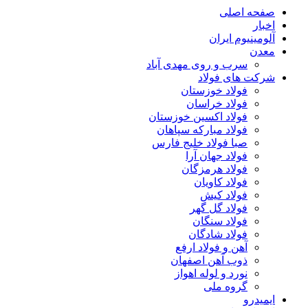
صفحه اصلی
اخبار
آلومینیوم ایران
معدن
سرب و روی مهدی آباد
شرکت های فولاد
فولاد خوزستان
فولاد خراسان
فولاد اکسین خوزستان
فولاد مبارکه سپاهان
صبا فولاد خلیج فارس
فولاد جهان آرا
فولاد هرمزگان
فولاد کاویان
فولاد کیش
فولاد گل گهر
فولاد سنگان
فولاد شادگان
آهن و فولاد ارفع
ذوب آهن اصفهان
نورد و لوله اهواز
گروه ملی
ایمیدرو