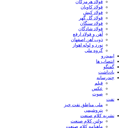
فولاد هرمزگان
فولاد کاویان
فولاد کیش
فولاد گل گهر
فولاد سنگان
فولاد شادگان
آهن و فولاد ارفع
ذوب آهن اصفهان
نورد و لوله اهواز
گروه ملی
ایمیدرو
انتصاب ها
گفتگو
یادداشت
چندرسانه
فیلم
عکس
صوت
نفت
ملی مناطق نفت خیز
پتروشیمی
نشریه کلام صنعت
بولتن کلام صنعت
ماهنامه کلام صنعت