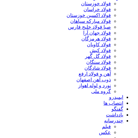
فولاد خوزستان
فولاد خراسان
فولاد اکسین خوزستان
فولاد مبارکه سپاهان
صبا فولاد خلیج فارس
فولاد جهان آرا
فولاد هرمزگان
فولاد کاویان
فولاد کیش
فولاد گل گهر
فولاد سنگان
فولاد شادگان
آهن و فولاد ارفع
ذوب آهن اصفهان
نورد و لوله اهواز
گروه ملی
ایمیدرو
انتصاب ها
گفتگو
یادداشت
چندرسانه
فیلم
عکس