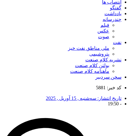
انتصاب ها
گفتگو
یادداشت
چندرسانه
فیلم
عکس
صوت
نفت
ملی مناطق نفت خیز
پتروشیمی
نشریه کلام صنعت
بولتن کلام صنعت
ماهنامه کلام صنعت
سخن سردبیر
کد خبر: 5881
تاریخ انتشار:
سه‌شنبه , 15 آوریل , 2025
19:50
-