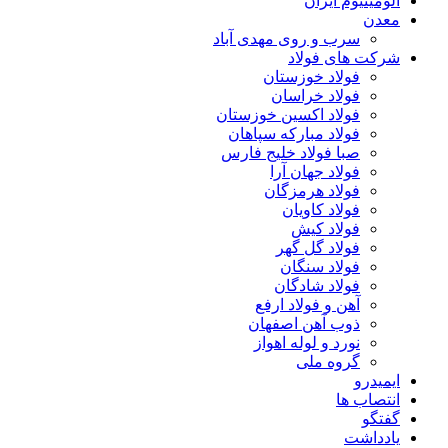
آلومینیوم ایران
معدن
سرب و روی مهدی آباد
شرکت های فولاد
فولاد خوزستان
فولاد خراسان
فولاد اکسین خوزستان
فولاد مبارکه سپاهان
صبا فولاد خلیج فارس
فولاد جهان آرا
فولاد هرمزگان
فولاد کاویان
فولاد کیش
فولاد گل گهر
فولاد سنگان
فولاد شادگان
آهن و فولاد ارفع
ذوب آهن اصفهان
نورد و لوله اهواز
گروه ملی
ایمیدرو
انتصاب ها
گفتگو
یادداشت