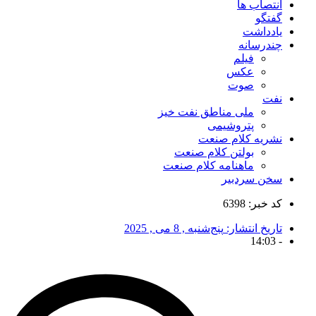
انتصاب ها
گفتگو
یادداشت
چندرسانه
فیلم
عکس
صوت
نفت
ملی مناطق نفت خیز
پتروشیمی
نشریه کلام صنعت
بولتن کلام صنعت
ماهنامه کلام صنعت
سخن سردبیر
کد خبر: 6398
تاریخ انتشار:
پنج‌شنبه , 8 می , 2025
14:03
-