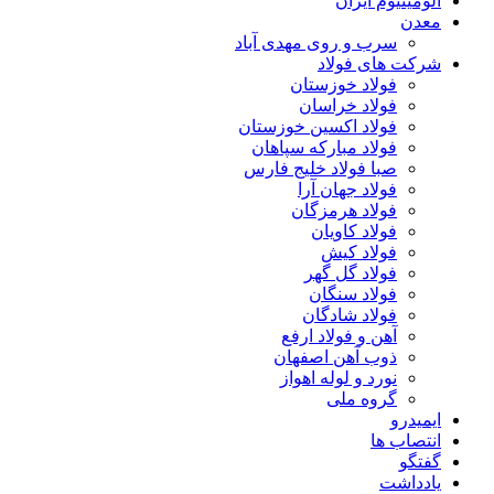
آلومینیوم ایران
معدن
سرب و روی مهدی آباد
شرکت های فولاد
فولاد خوزستان
فولاد خراسان
فولاد اکسین خوزستان
فولاد مبارکه سپاهان
صبا فولاد خلیج فارس
فولاد جهان آرا
فولاد هرمزگان
فولاد کاویان
فولاد کیش
فولاد گل گهر
فولاد سنگان
فولاد شادگان
آهن و فولاد ارفع
ذوب آهن اصفهان
نورد و لوله اهواز
گروه ملی
ایمیدرو
انتصاب ها
گفتگو
یادداشت