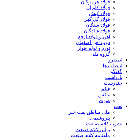
فولاد هرمزگان
فولاد کاویان
فولاد کیش
فولاد گل گهر
فولاد سنگان
فولاد شادگان
آهن و فولاد ارفع
ذوب آهن اصفهان
نورد و لوله اهواز
گروه ملی
ایمیدرو
انتصاب ها
گفتگو
یادداشت
چندرسانه
فیلم
عکس
صوت
نفت
ملی مناطق نفت خیز
پتروشیمی
نشریه کلام صنعت
بولتن کلام صنعت
ماهنامه کلام صنعت