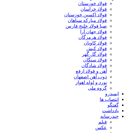
فولاد خوزستان
فولاد خراسان
فولاد اکسین خوزستان
فولاد مبارکه سپاهان
صبا فولاد خلیج فارس
فولاد جهان آرا
فولاد هرمزگان
فولاد کاویان
فولاد کیش
فولاد گل گهر
فولاد سنگان
فولاد شادگان
آهن و فولاد ارفع
ذوب آهن اصفهان
نورد و لوله اهواز
گروه ملی
ایمیدرو
انتصاب ها
گفتگو
یادداشت
چندرسانه
فیلم
عکس