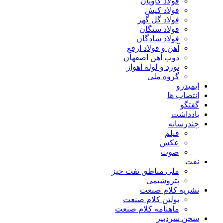
فولاد کاویان
فولاد کیش
فولاد گل گهر
فولاد سنگان
فولاد شادگان
آهن و فولاد ارفع
ذوب آهن اصفهان
نورد و لوله اهواز
گروه ملی
ایمیدرو
انتصاب ها
گفتگو
یادداشت
چندرسانه
فیلم
عکس
صوت
نفت
ملی مناطق نفت خیز
پتروشیمی
نشریه کلام صنعت
بولتن کلام صنعت
ماهنامه کلام صنعت
سخن سردبیر