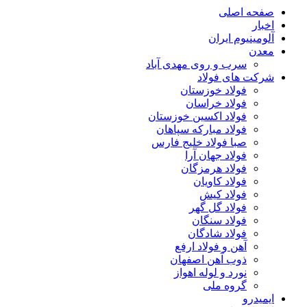
صفحه اصلی
اخبار
آلومینیوم ایران
معدن
سرب و روی مهدی آباد
شرکت های فولاد
فولاد خوزستان
فولاد خراسان
فولاد اکسین خوزستان
فولاد مبارکه سپاهان
صبا فولاد خلیج فارس
فولاد جهان آرا
فولاد هرمزگان
فولاد کاویان
فولاد کیش
فولاد گل گهر
فولاد سنگان
فولاد شادگان
آهن و فولاد ارفع
ذوب آهن اصفهان
نورد و لوله اهواز
گروه ملی
ایمیدرو