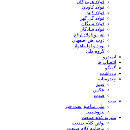
فولاد هرمزگان
فولاد کاویان
فولاد کیش
فولاد گل گهر
فولاد سنگان
فولاد شادگان
آهن و فولاد ارفع
ذوب آهن اصفهان
نورد و لوله اهواز
گروه ملی
ایمیدرو
انتصاب ها
گفتگو
یادداشت
چندرسانه
فیلم
عکس
صوت
نفت
ملی مناطق نفت خیز
پتروشیمی
نشریه کلام صنعت
بولتن کلام صنعت
ماهنامه کلام صنعت