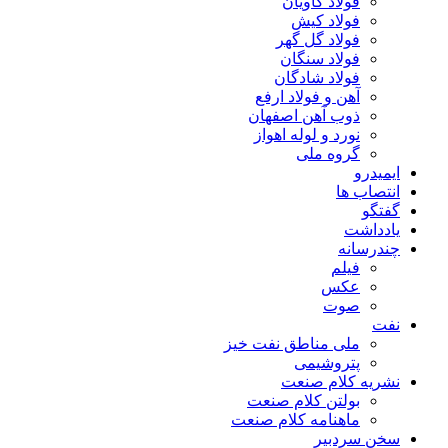
فولاد کاویان
فولاد کیش
فولاد گل گهر
فولاد سنگان
فولاد شادگان
آهن و فولاد ارفع
ذوب آهن اصفهان
نورد و لوله اهواز
گروه ملی
ایمیدرو
انتصاب ها
گفتگو
یادداشت
چندرسانه
فیلم
عکس
صوت
نفت
ملی مناطق نفت خیز
پتروشیمی
نشریه کلام صنعت
بولتن کلام صنعت
ماهنامه کلام صنعت
سخن سردبیر