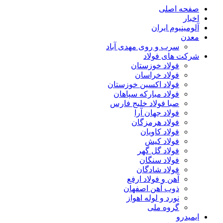
صفحه اصلی
اخبار
آلومینیوم ایران
معدن
سرب و روی مهدی آباد
شرکت های فولاد
فولاد خوزستان
فولاد خراسان
فولاد اکسین خوزستان
فولاد مبارکه سپاهان
صبا فولاد خلیج فارس
فولاد جهان آرا
فولاد هرمزگان
فولاد کاویان
فولاد کیش
فولاد گل گهر
فولاد سنگان
فولاد شادگان
آهن و فولاد ارفع
ذوب آهن اصفهان
نورد و لوله اهواز
گروه ملی
ایمیدرو