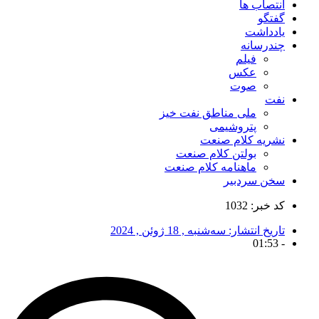
انتصاب ها
گفتگو
یادداشت
چندرسانه
فیلم
عکس
صوت
نفت
ملی مناطق نفت خیز
پتروشیمی
نشریه کلام صنعت
بولتن کلام صنعت
ماهنامه کلام صنعت
سخن سردبیر
کد خبر: 1032
تاریخ انتشار:
سه‌شنبه , 18 ژوئن , 2024
01:53
-