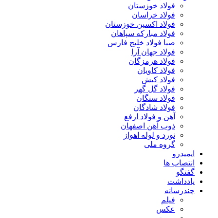
فولاد خوزستان
فولاد خراسان
فولاد اکسین خوزستان
فولاد مبارکه سپاهان
صبا فولاد خلیج فارس
فولاد جهان آرا
فولاد هرمزگان
فولاد کاویان
فولاد کیش
فولاد گل گهر
فولاد سنگان
فولاد شادگان
آهن و فولاد ارفع
ذوب آهن اصفهان
نورد و لوله اهواز
گروه ملی
ایمیدرو
انتصاب ها
گفتگو
یادداشت
چندرسانه
فیلم
عکس