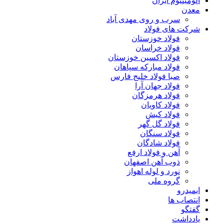
آلومینیوم ایران
معدن
سرب و روی مهدی آباد
شرکت های فولاد
فولاد خوزستان
فولاد خراسان
فولاد اکسین خوزستان
فولاد مبارکه سپاهان
صبا فولاد خلیج فارس
فولاد جهان آرا
فولاد هرمزگان
فولاد کاویان
فولاد کیش
فولاد گل گهر
فولاد سنگان
فولاد شادگان
آهن و فولاد ارفع
ذوب آهن اصفهان
نورد و لوله اهواز
گروه ملی
ایمیدرو
انتصاب ها
گفتگو
یادداشت