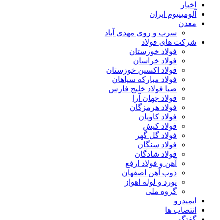
اخبار
آلومینیوم ایران
معدن
سرب و روی مهدی آباد
شرکت های فولاد
فولاد خوزستان
فولاد خراسان
فولاد اکسین خوزستان
فولاد مبارکه سپاهان
صبا فولاد خلیج فارس
فولاد جهان آرا
فولاد هرمزگان
فولاد کاویان
فولاد کیش
فولاد گل گهر
فولاد سنگان
فولاد شادگان
آهن و فولاد ارفع
ذوب آهن اصفهان
نورد و لوله اهواز
گروه ملی
ایمیدرو
انتصاب ها
گفتگو