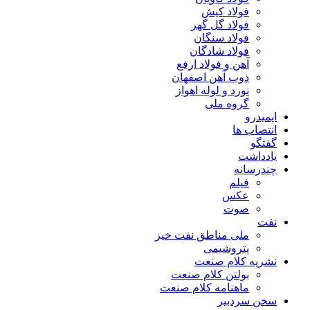
فولاد کیش
فولاد گل گهر
فولاد سنگان
فولاد شادگان
آهن و فولاد ارفع
ذوب آهن اصفهان
نورد و لوله اهواز
گروه ملی
ایمیدرو
انتصاب ها
گفتگو
یادداشت
چندرسانه
فیلم
عکس
صوت
نفت
ملی مناطق نفت خیز
پتروشیمی
نشریه کلام صنعت
بولتن کلام صنعت
ماهنامه کلام صنعت
سخن سردبیر