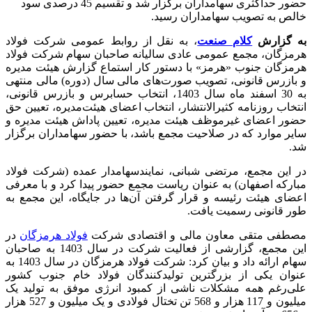
حضور حداکثری سهامداران برگزار شد و تقسیم 45 درصدی سود
خالص به تصویب سهامداران رسید.
به گزارش
کلام صنعت
، به نقل از روابط عمومی شرکت فولاد
هرمزگان، مجمع عمومی عادی سالیانه صاحبان سهام شرکت فولاد
هرمزگان جنوب «هرمز» با دستور کار استماع گزارش هیئت‌ مدیره
و بازرس قانونی، تصویب صورت‌های مالی سال (دوره) مالی منتهی
به 30 اسفند ماه سال 1403، انتخاب حسابرس و بازرس قانونی،
انتخاب روزنامه کثیر‌الانتشار، انتخاب اعضای هیئت‌مدیره، تعیین حق
حضور اعضای غیرموظف هیئت مدیره، تعیین پاداش هیئت مدیره و
سایر موارد که در صلاحیت مجمع باشد، با حضور سهامداران برگزار
شد.
در این مجمع، مرتضی شبانی، نمایندسهامدار عمده (شرکت فولاد
مبارکه اصفهان) به عنوان ریاست مجمع حضور پیدا کرد و با معرفی
اعضای هیئت رئیسه و قرار گرفتن آن‌ها در جایگاه، این مجمع به
طور قانونی رسمیت یافت.
مصطفی متقی معاون مالی و اقتصادی شرکت
فولاد هرمزگان
در
این مجمع، گزارشی از فعالیت شرکت در سال 1403 به صاحبان
سهام ارائه داد و بیان کرد: شرکت فولاد هرمزگان در سال 1403 به
عنوان یکی از بزرگترین تولیدکنندگان فولاد خام جنوب کشور
علی‌رغم همه مشکلات ناشی از کمبود انرژی موفق به تولید یک
میلیون و 117 هزار و 568 تن تختال فولادی و یک میلیون و 527 هزار