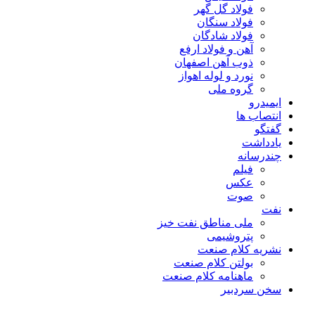
فولاد گل گهر
فولاد سنگان
فولاد شادگان
آهن و فولاد ارفع
ذوب آهن اصفهان
نورد و لوله اهواز
گروه ملی
ایمیدرو
انتصاب ها
گفتگو
یادداشت
چندرسانه
فیلم
عکس
صوت
نفت
ملی مناطق نفت خیز
پتروشیمی
نشریه کلام صنعت
بولتن کلام صنعت
ماهنامه کلام صنعت
سخن سردبیر