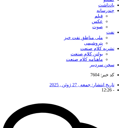
یادداشت
چندرسانه
فیلم
عکس
صوت
نفت
ملی مناطق نفت خیز
پتروشیمی
نشریه کلام صنعت
بولتن کلام صنعت
ماهنامه کلام صنعت
سخن سردبیر
کد خبر: 7604
تاریخ انتشار:
جمعه , 27 ژوئن , 2025
12:26
-