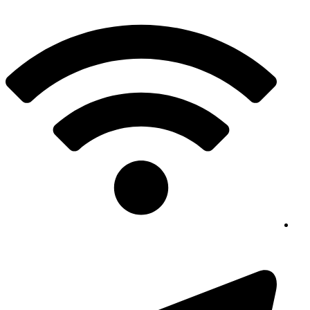
پرش
به
محتوا