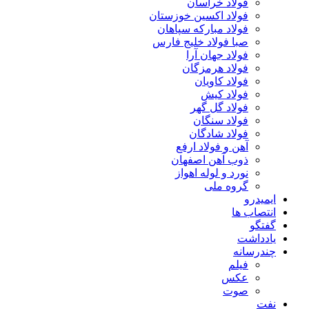
فولاد خراسان
فولاد اکسین خوزستان
فولاد مبارکه سپاهان
صبا فولاد خلیج فارس
فولاد جهان آرا
فولاد هرمزگان
فولاد کاویان
فولاد کیش
فولاد گل گهر
فولاد سنگان
فولاد شادگان
آهن و فولاد ارفع
ذوب آهن اصفهان
نورد و لوله اهواز
گروه ملی
ایمیدرو
انتصاب ها
گفتگو
یادداشت
چندرسانه
فیلم
عکس
صوت
نفت