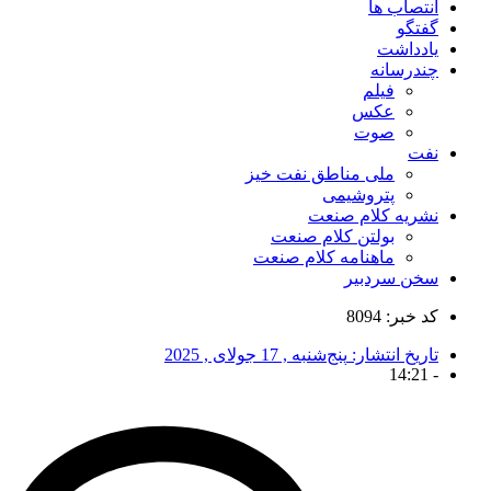
انتصاب ها
گفتگو
یادداشت
چندرسانه
فیلم
عکس
صوت
نفت
ملی مناطق نفت خیز
پتروشیمی
نشریه کلام صنعت
بولتن کلام صنعت
ماهنامه کلام صنعت
سخن سردبیر
کد خبر: 8094
تاریخ انتشار:
پنج‌شنبه , 17 جولای , 2025
14:21
-