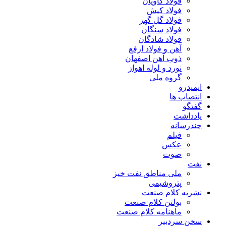
فولاد کاویان
فولاد کیش
فولاد گل گهر
فولاد سنگان
فولاد شادگان
آهن و فولاد ارفع
ذوب آهن اصفهان
نورد و لوله اهواز
گروه ملی
ایمیدرو
انتصاب ها
گفتگو
یادداشت
چندرسانه
فیلم
عکس
صوت
نفت
ملی مناطق نفت خیز
پتروشیمی
نشریه کلام صنعت
بولتن کلام صنعت
ماهنامه کلام صنعت
سخن سردبیر