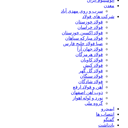
آلومینیوم ایران
معدن
سرب و روی مهدی آباد
شرکت های فولاد
فولاد خوزستان
فولاد خراسان
فولاد اکسین خوزستان
فولاد مبارکه سپاهان
صبا فولاد خلیج فارس
فولاد جهان آرا
فولاد هرمزگان
فولاد کاویان
فولاد کیش
فولاد گل گهر
فولاد سنگان
فولاد شادگان
آهن و فولاد ارفع
ذوب آهن اصفهان
نورد و لوله اهواز
گروه ملی
ایمیدرو
انتصاب ها
گفتگو
یادداشت