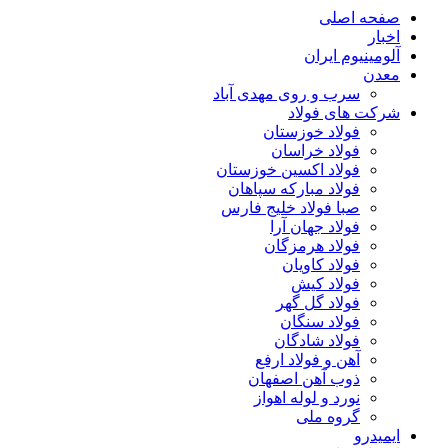
صفحه اصلی
اخبار
آلومینیوم ایران
معدن
سرب و روی مهدی آباد
شرکت های فولاد
فولاد خوزستان
فولاد خراسان
فولاد اکسین خوزستان
فولاد مبارکه سپاهان
صبا فولاد خلیج فارس
فولاد جهان آرا
فولاد هرمزگان
فولاد کاویان
فولاد کیش
فولاد گل گهر
فولاد سنگان
فولاد شادگان
آهن و فولاد ارفع
ذوب آهن اصفهان
نورد و لوله اهواز
گروه ملی
ایمیدرو