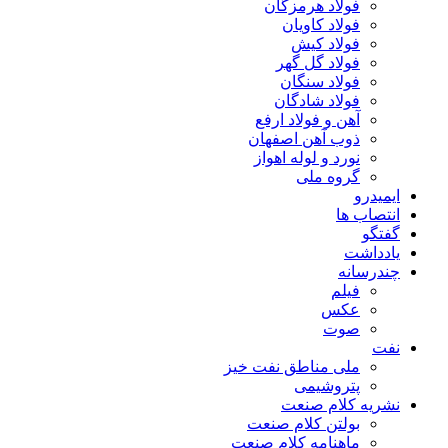
فولاد هرمزگان
فولاد کاویان
فولاد کیش
فولاد گل گهر
فولاد سنگان
فولاد شادگان
آهن و فولاد ارفع
ذوب آهن اصفهان
نورد و لوله اهواز
گروه ملی
ایمیدرو
انتصاب ها
گفتگو
یادداشت
چندرسانه
فیلم
عکس
صوت
نفت
ملی مناطق نفت خیز
پتروشیمی
نشریه کلام صنعت
بولتن کلام صنعت
ماهنامه کلام صنعت