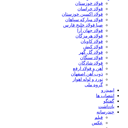
فولاد خوزستان
فولاد خراسان
فولاد اکسین خوزستان
فولاد مبارکه سپاهان
صبا فولاد خلیج فارس
فولاد جهان آرا
فولاد هرمزگان
فولاد کاویان
فولاد کیش
فولاد گل گهر
فولاد سنگان
فولاد شادگان
آهن و فولاد ارفع
ذوب آهن اصفهان
نورد و لوله اهواز
گروه ملی
ایمیدرو
انتصاب ها
گفتگو
یادداشت
چندرسانه
فیلم
عکس