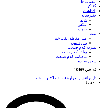
انتصاب ها
گفتگو
یادداشت
چندرسانه
فیلم
عکس
صوت
نفت
ملی مناطق نفت خیز
پتروشیمی
نشریه کلام صنعت
بولتن کلام صنعت
ماهنامه کلام صنعت
سخن سردبیر
کد خبر: 10469
تاریخ انتشار:
چهارشنبه , 29 اکتبر , 2025
13:27
-