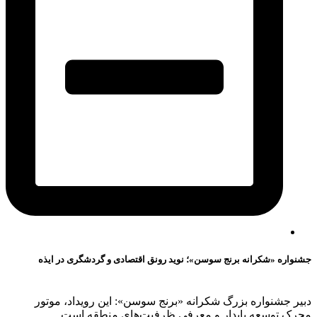
جشنواره «شکرانه برنج سوسن»؛ نوید رونق اقتصادی و گردشگری در ایذه
دبیر جشنواره بزرگ شکرانه «برنج سوسن»: این رویداد، موتور
محرک توسعه پایدار و معرفی ظرفیت‌های منطقه است.