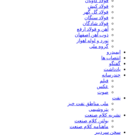
فولاد کاویان
فولاد کیش
فولاد گل گهر
فولاد سنگان
فولاد شادگان
آهن و فولاد ارفع
ذوب آهن اصفهان
نورد و لوله اهواز
گروه ملی
ایمیدرو
انتصاب ها
گفتگو
یادداشت
چندرسانه
فیلم
عکس
صوت
نفت
ملی مناطق نفت خیز
پتروشیمی
نشریه کلام صنعت
بولتن کلام صنعت
ماهنامه کلام صنعت
سخن سردبیر