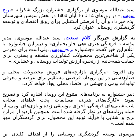
سید عبدالله موسوی از برگزاری جشنواره بزرگ شکرانه «
برنج
سوسن
» در روزهای 14 تا 16 آبان 1404 در بخش سوسن شهرستان
ایذه خبر داد و آن را فرصتی استثنایی برای رونق اقتصادی و توسعه
گردشگری روستایی عنوان کرد.
به گزارش خبرنگار
کلام صنعت
، سید عبدالله موسوی، مدیر
مؤسسه فرهنگی هنری «هی جار بختیاری» و دبیر این جشنواره، با
اعلام این خبر گفت: «جشنواره
برنج سوسن
، پلی است برای معرفی
یکی از شاخص‌ترین محصولات کشاورزی منطقه و بستری برای
حمایت همه‌جانبه از زنجیره ارزش تولیدات روستایی و عشایری.»
وی افزود: «برگزاری بازارچه‌های فروش محصولات محلی و
صنایع‌دستی در این رویداد، فرصتی مستقیم برای عرضه و معرفی
تولیدات بومی و جهشی در اقتصاد محلی ایجاد خواهد کرد.»
دبیر جشنواره به برنامه‌های متنوع این رویداد اشاره کرد و تصریح
نمود: «کارگاه‌های هنری، مسابقات پخت غذاهای محلی،
شب‌نشینی‌های فرهنگی، اجرای موسیقی زنده و بازی‌های بومی، از
جمله برنامه‌های در نظر گرفته شده است. همچنین بازدید از مزارع
برنج و آشنایی با فرآیند تولید این محصول، برای گردشگران مهیا
شده است.»
موسوی توسعه گردشگری روستایی را از اهداف کلیدی این