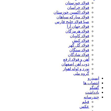
فولاد خوزستان
فولاد خراسان
فولاد اکسین خوزستان
فولاد مبارکه سپاهان
صبا فولاد خلیج فارس
فولاد جهان آرا
فولاد هرمزگان
فولاد کاویان
فولاد کیش
فولاد گل گهر
فولاد سنگان
فولاد شادگان
آهن و فولاد ارفع
ذوب آهن اصفهان
نورد و لوله اهواز
گروه ملی
ایمیدرو
انتصاب ها
گفتگو
یادداشت
چندرسانه
فیلم
عکس