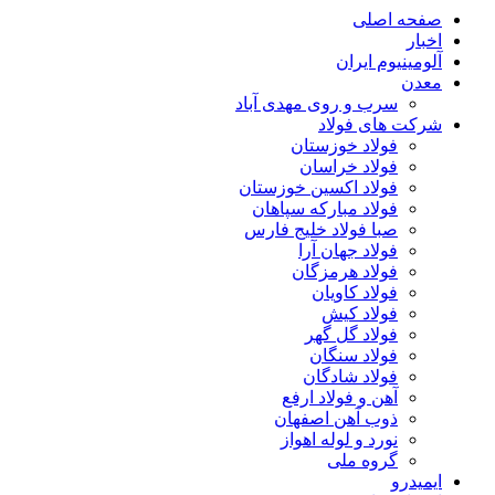
صفحه اصلی
اخبار
آلومینیوم ایران
معدن
سرب و روی مهدی آباد
شرکت های فولاد
فولاد خوزستان
فولاد خراسان
فولاد اکسین خوزستان
فولاد مبارکه سپاهان
صبا فولاد خلیج فارس
فولاد جهان آرا
فولاد هرمزگان
فولاد کاویان
فولاد کیش
فولاد گل گهر
فولاد سنگان
فولاد شادگان
آهن و فولاد ارفع
ذوب آهن اصفهان
نورد و لوله اهواز
گروه ملی
ایمیدرو