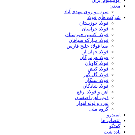
آلومینیوم ایران
معدن
سرب و روی مهدی آباد
شرکت های فولاد
فولاد خوزستان
فولاد خراسان
فولاد اکسین خوزستان
فولاد مبارکه سپاهان
صبا فولاد خلیج فارس
فولاد جهان آرا
فولاد هرمزگان
فولاد کاویان
فولاد کیش
فولاد گل گهر
فولاد سنگان
فولاد شادگان
آهن و فولاد ارفع
ذوب آهن اصفهان
نورد و لوله اهواز
گروه ملی
ایمیدرو
انتصاب ها
گفتگو
یادداشت