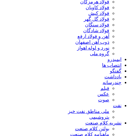
فولاد هرمزگان
فولاد کاویان
فولاد کیش
فولاد گل گهر
فولاد سنگان
فولاد شادگان
آهن و فولاد ارفع
ذوب آهن اصفهان
نورد و لوله اهواز
گروه ملی
ایمیدرو
انتصاب ها
گفتگو
یادداشت
چندرسانه
فیلم
عکس
صوت
نفت
ملی مناطق نفت خیز
پتروشیمی
نشریه کلام صنعت
بولتن کلام صنعت
ماهنامه کلام صنعت