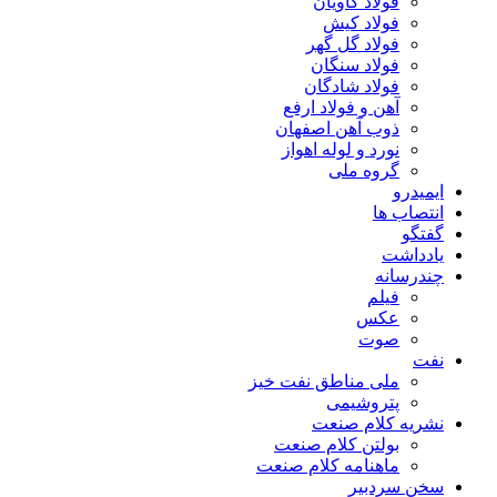
فولاد کاویان
فولاد کیش
فولاد گل گهر
فولاد سنگان
فولاد شادگان
آهن و فولاد ارفع
ذوب آهن اصفهان
نورد و لوله اهواز
گروه ملی
ایمیدرو
انتصاب ها
گفتگو
یادداشت
چندرسانه
فیلم
عکس
صوت
نفت
ملی مناطق نفت خیز
پتروشیمی
نشریه کلام صنعت
بولتن کلام صنعت
ماهنامه کلام صنعت
سخن سردبیر