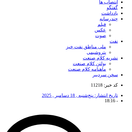
انتصاب ها
گفتگو
یادداشت
چندرسانه
فیلم
عکس
صوت
نفت
ملی مناطق نفت خیز
پتروشیمی
نشریه کلام صنعت
بولتن کلام صنعت
ماهنامه کلام صنعت
سخن سردبیر
کد خبر: 11218
تاریخ انتشار:
پنج‌شنبه , 18 دسامبر , 2025
18:16
-