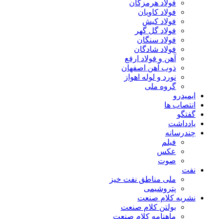
فولاد هرمزگان
فولاد کاویان
فولاد کیش
فولاد گل گهر
فولاد سنگان
فولاد شادگان
آهن و فولاد ارفع
ذوب آهن اصفهان
نورد و لوله اهواز
گروه ملی
ایمیدرو
انتصاب ها
گفتگو
یادداشت
چندرسانه
فیلم
عکس
صوت
نفت
ملی مناطق نفت خیز
پتروشیمی
نشریه کلام صنعت
بولتن کلام صنعت
ماهنامه کلام صنعت