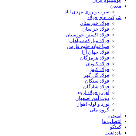
آلومینیوم ایران
معدن
سرب و روی مهدی آباد
شرکت های فولاد
فولاد خوزستان
فولاد خراسان
فولاد اکسین خوزستان
فولاد مبارکه سپاهان
صبا فولاد خلیج فارس
فولاد جهان آرا
فولاد هرمزگان
فولاد کاویان
فولاد کیش
فولاد گل گهر
فولاد سنگان
فولاد شادگان
آهن و فولاد ارفع
ذوب آهن اصفهان
نورد و لوله اهواز
گروه ملی
ایمیدرو
انتصاب ها
گفتگو
یادداشت