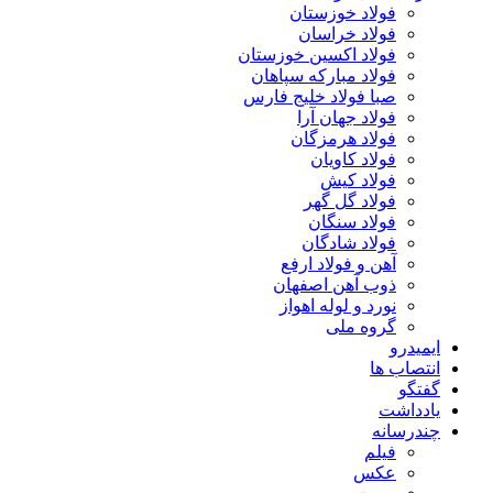
فولاد خوزستان
فولاد خراسان
فولاد اکسین خوزستان
فولاد مبارکه سپاهان
صبا فولاد خلیج فارس
فولاد جهان آرا
فولاد هرمزگان
فولاد کاویان
فولاد کیش
فولاد گل گهر
فولاد سنگان
فولاد شادگان
آهن و فولاد ارفع
ذوب آهن اصفهان
نورد و لوله اهواز
گروه ملی
ایمیدرو
انتصاب ها
گفتگو
یادداشت
چندرسانه
فیلم
عکس