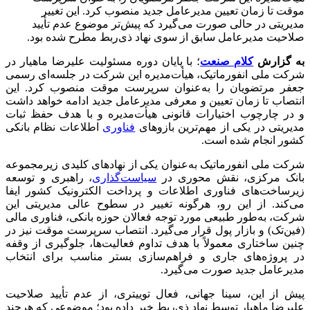
موقت تا زمان تعیین مدیرعامل جدید منصوب کرد. این تغییر
مدیریتی در حالی صورت می‌گیرد که پیش‌تر موضوع عدم تأیید
صلاحیت مدیرعامل سابق از سوی نهاد ذی‌ربط مطرح شده بود.
به گزارش
کلام صنعت
؛ با پایان دوره مسئولیت علیرضا ماهیار در
شرکت ملی انفورماتیک، هیأت‌مدیره این شرکت در جلسه‌ای رسمی
جعفر مرتضویان را به‌عنوان سرپرست موقت منصوب کرد. این
انتصاب تا زمان تعیین و معرفی مدیرعامل جدید ادامه خواهد داشت
و در چارچوب اختیارات قانونی هیأت‌مدیره و با هدف حفظ ثبات
مدیریتی در یکی از مهم‌ترین بازوهای
فناوری
اطلاعات نظام بانکی
کشور انجام شده است.
شرکت ملی انفورماتیک به‌عنوان یکی از نهادهای کلیدی زیرمجموعه
بانک مرکزی، نقش محوری در
سیاست‌گذاری
، راهبری و توسعه
زیرساخت‌های فناوری اطلاعات و پرداخت الکترونیک کشور ایفا
می‌کند. از این رو، هرگونه تغییر در سطوح عالی مدیریتی این
شرکت، به‌طور طبیعی مورد توجه فعالان حوزه بانکی، فناوری مالی
(فین‌تک) و بازار پول قرار می‌گیرد. انتصاب سرپرست موقت نیز در
چنین ساختاری معمولاً با هدف تداوم فعالیت‌ها، جلوگیری از وقفه
در پروژه‌های جاری و فراهم‌سازی بستر مناسب برای انتخاب
مدیرعامل جدید صورت می‌گیرد.
پیش از این، سینا جهانی، فعال توییتری، از عدم تأیید صلاحیت
علیرضا ماهیار توسط نهاد ذی‌ربط خبر داده بود؛ موضوعی که هرچند