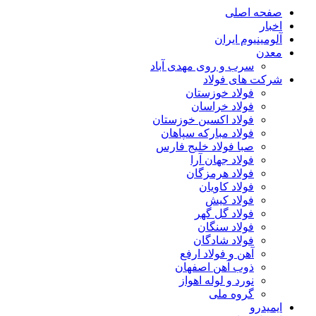
صفحه اصلی
اخبار
آلومینیوم ایران
معدن
سرب و روی مهدی آباد
شرکت های فولاد
فولاد خوزستان
فولاد خراسان
فولاد اکسین خوزستان
فولاد مبارکه سپاهان
صبا فولاد خلیج فارس
فولاد جهان آرا
فولاد هرمزگان
فولاد کاویان
فولاد کیش
فولاد گل گهر
فولاد سنگان
فولاد شادگان
آهن و فولاد ارفع
ذوب آهن اصفهان
نورد و لوله اهواز
گروه ملی
ایمیدرو