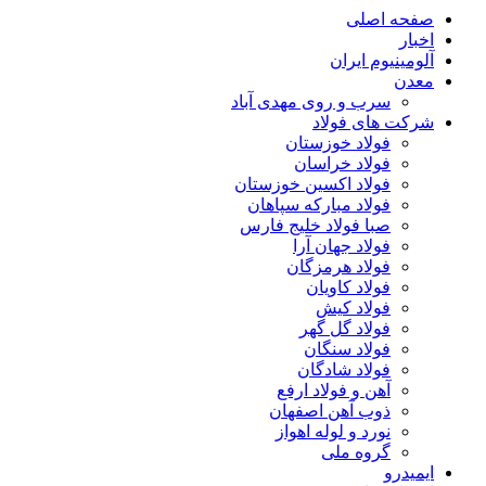
صفحه اصلی
اخبار
آلومینیوم ایران
معدن
سرب و روی مهدی آباد
شرکت های فولاد
فولاد خوزستان
فولاد خراسان
فولاد اکسین خوزستان
فولاد مبارکه سپاهان
صبا فولاد خلیج فارس
فولاد جهان آرا
فولاد هرمزگان
فولاد کاویان
فولاد کیش
فولاد گل گهر
فولاد سنگان
فولاد شادگان
آهن و فولاد ارفع
ذوب آهن اصفهان
نورد و لوله اهواز
گروه ملی
ایمیدرو