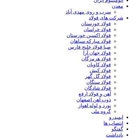
آلومینیوم ایران
معدن
سرب و روی مهدی آباد
شرکت های فولاد
فولاد خوزستان
فولاد خراسان
فولاد اکسین خوزستان
فولاد مبارکه سپاهان
صبا فولاد خلیج فارس
فولاد جهان آرا
فولاد هرمزگان
فولاد کاویان
فولاد کیش
فولاد گل گهر
فولاد سنگان
فولاد شادگان
آهن و فولاد ارفع
ذوب آهن اصفهان
نورد و لوله اهواز
گروه ملی
ایمیدرو
انتصاب ها
گفتگو
یادداشت