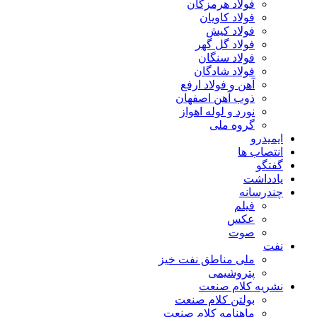
فولاد هرمزگان
فولاد کاویان
فولاد کیش
فولاد گل گهر
فولاد سنگان
فولاد شادگان
آهن و فولاد ارفع
ذوب آهن اصفهان
نورد و لوله اهواز
گروه ملی
ایمیدرو
انتصاب ها
گفتگو
یادداشت
چندرسانه
فیلم
عکس
صوت
نفت
ملی مناطق نفت خیز
پتروشیمی
نشریه کلام صنعت
بولتن کلام صنعت
ماهنامه کلام صنعت