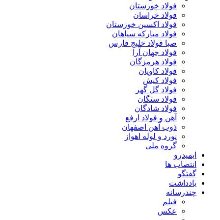
فولاد خوزستان
فولاد خراسان
فولاد اکسین خوزستان
فولاد مبارکه سپاهان
صبا فولاد خلیج فارس
فولاد جهان آرا
فولاد هرمزگان
فولاد کاویان
فولاد کیش
فولاد گل گهر
فولاد سنگان
فولاد شادگان
آهن و فولاد ارفع
ذوب آهن اصفهان
نورد و لوله اهواز
گروه ملی
ایمیدرو
انتصاب ها
گفتگو
یادداشت
چندرسانه
فیلم
عکس