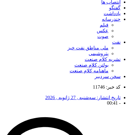
انتصاب ها
گفتگو
یادداشت
چندرسانه
فیلم
عکس
صوت
نفت
ملی مناطق نفت خیز
پتروشیمی
نشریه کلام صنعت
بولتن کلام صنعت
ماهنامه کلام صنعت
سخن سردبیر
کد خبر: 11746
تاریخ انتشار:
سه‌شنبه , 27 ژانویه , 2026
00:41
-