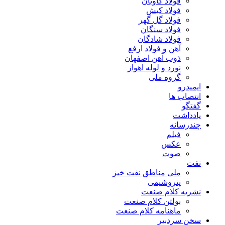
فولاد کاویان
فولاد کیش
فولاد گل گهر
فولاد سنگان
فولاد شادگان
آهن و فولاد ارفع
ذوب آهن اصفهان
نورد و لوله اهواز
گروه ملی
ایمیدرو
انتصاب ها
گفتگو
یادداشت
چندرسانه
فیلم
عکس
صوت
نفت
ملی مناطق نفت خیز
پتروشیمی
نشریه کلام صنعت
بولتن کلام صنعت
ماهنامه کلام صنعت
سخن سردبیر