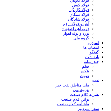
فولاد کاویان
فولاد کیش
فولاد گل گهر
فولاد سنگان
فولاد شادگان
آهن و فولاد ارفع
ذوب آهن اصفهان
نورد و لوله اهواز
گروه ملی
ایمیدرو
انتصاب ها
گفتگو
یادداشت
چندرسانه
فیلم
عکس
صوت
نفت
ملی مناطق نفت خیز
پتروشیمی
نشریه کلام صنعت
بولتن کلام صنعت
ماهنامه کلام صنعت
سخن سردبیر