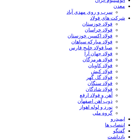
آلومینیوم ایران
معدن
سرب و روی مهدی آباد
شرکت های فولاد
فولاد خوزستان
فولاد خراسان
فولاد اکسین خوزستان
فولاد مبارکه سپاهان
صبا فولاد خلیج فارس
فولاد جهان آرا
فولاد هرمزگان
فولاد کاویان
فولاد کیش
فولاد گل گهر
فولاد سنگان
فولاد شادگان
آهن و فولاد ارفع
ذوب آهن اصفهان
نورد و لوله اهواز
گروه ملی
ایمیدرو
انتصاب ها
گفتگو
یادداشت