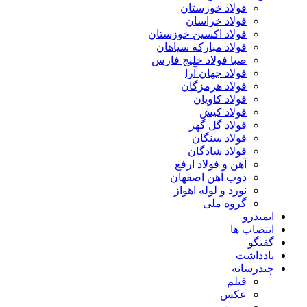
فولاد خوزستان
فولاد خراسان
فولاد اکسین خوزستان
فولاد مبارکه سپاهان
صبا فولاد خلیج فارس
فولاد جهان آرا
فولاد هرمزگان
فولاد کاویان
فولاد کیش
فولاد گل گهر
فولاد سنگان
فولاد شادگان
آهن و فولاد ارفع
ذوب آهن اصفهان
نورد و لوله اهواز
گروه ملی
ایمیدرو
انتصاب ها
گفتگو
یادداشت
چندرسانه
فیلم
عکس