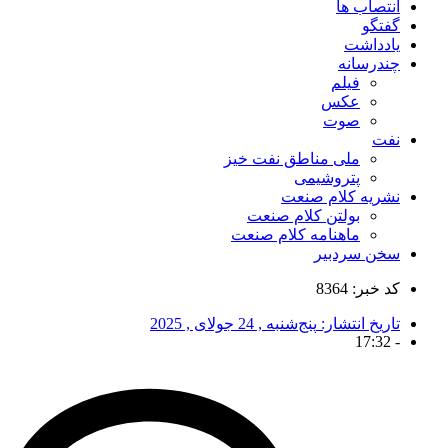
انتصاب ها
گفتگو
یادداشت
چندرسانه
فیلم
عکس
صوت
نفت
ملی مناطق نفت خیز
پتروشیمی
نشریه کلام صنعت
بولتن کلام صنعت
ماهنامه کلام صنعت
سخن سردبیر
کد خبر: 8364
تاریخ انتشار:
پنج‌شنبه , 24 جولای , 2025
17:32
-