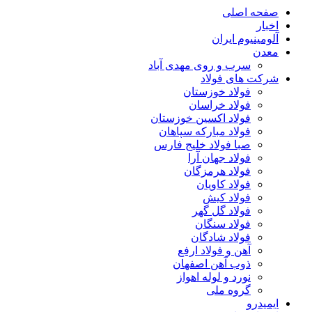
صفحه اصلی
اخبار
آلومینیوم ایران
معدن
سرب و روی مهدی آباد
شرکت های فولاد
فولاد خوزستان
فولاد خراسان
فولاد اکسین خوزستان
فولاد مبارکه سپاهان
صبا فولاد خلیج فارس
فولاد جهان آرا
فولاد هرمزگان
فولاد کاویان
فولاد کیش
فولاد گل گهر
فولاد سنگان
فولاد شادگان
آهن و فولاد ارفع
ذوب آهن اصفهان
نورد و لوله اهواز
گروه ملی
ایمیدرو