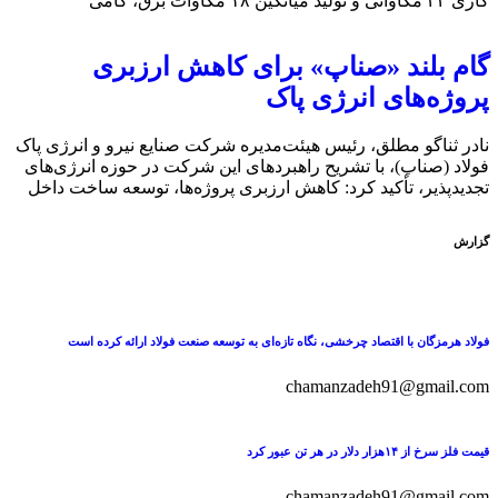
گازی ۲۴ مگاواتی و تولید میانگین ۱۸ مگاوات برق، گامی
گام بلند «صناپ» برای کاهش ارزبری
پروژه‌های انرژی پاک
نادر ثناگو مطلق، رئیس هیئت‌مدیره شرکت صنایع نیرو و انرژی پاک
فولاد (صناپ)، با تشریح راهبردهای این شرکت در حوزه انرژی‌های
تجدیدپذیر، تأکید کرد: کاهش ارزبری پروژه‌ها، توسعه ساخت داخل
گزارش
فولاد هرمزگان با اقتصاد چرخشی، نگاه تازه‌ای به توسعه صنعت فولاد ارائه کرده است
chamanzadeh91@gmail.com
قیمت فلز سرخ از ۱۴هزار دلار در هر تن عبور کرد
chamanzadeh91@gmail.com