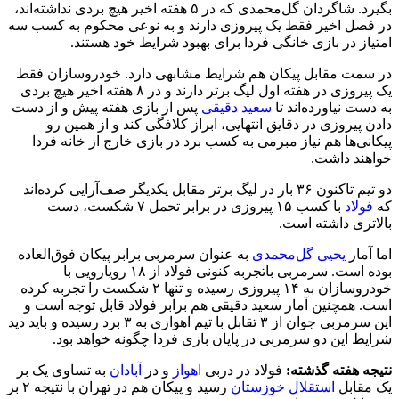
بگیرد. شاگردان گل‌محمدی که در ۵ هفته اخیر هیچ بردی نداشته‌اند،
در فصل اخیر فقط یک پیروزی دارند و به نوعی محکوم به کسب سه
امتیاز در بازی خانگی فردا برای بهبود شرایط خود هستند.
در سمت مقابل پیکان هم شرایط مشابهی دارد. خودروسازان فقط
یک پیروزی در هفته اول لیگ برتر دارند و در ۸ هفته اخیر هیچ بردی
به دست نیاورده‌اند تا
سعید دقیقی
پس از بازی هفته پیش و از دست
دادن پیروزی در دقایق انتهایی، ابراز کلافگی کند و از همین رو
پیکانی‌ها هم نیاز مبرمی به کسب برد در بازی خارج از خانه فردا
خواهند داشت.
دو تیم تاکنون ۳۶ بار در لیگ برتر مقابل یکدیگر صف‌آرایی کرده‌اند
که
فولاد
با کسب ۱۵ پیروزی در برابر تحمل ۷ شکست، دست
بالاتری داشته است.
اما آمار
یحیی گل‌محمدی
به عنوان سرمربی برابر پیکان فوق‌العاده
بوده است. سرمربی باتجربه کنونی فولاد از ۱۸ رویارویی با
خودروسازان به ۱۴ پیروزی رسیده و تنها ۲ شکست را تجربه کرده
است. همچنین آمار سعید دقیقی هم برابر فولاد قابل توجه است و
این سرمربی جوان از ۳ تقابل با تیم اهوازی به ۳ برد رسیده و باید دید
شرایط این دو سرمربی در پایان بازی فردا چگونه خواهد بود.
نتیجه هفته گذشته
:
فولاد در دربی
اهواز
و در
آبادان
به تساوی یک بر
یک مقابل
استقلال خوزستان
رسید و پیکان هم در تهران با نتیجه ۲ بر