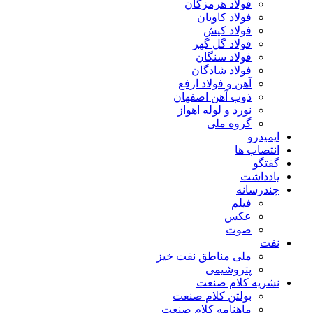
فولاد هرمزگان
فولاد کاویان
فولاد کیش
فولاد گل گهر
فولاد سنگان
فولاد شادگان
آهن و فولاد ارفع
ذوب آهن اصفهان
نورد و لوله اهواز
گروه ملی
ایمیدرو
انتصاب ها
گفتگو
یادداشت
چندرسانه
فیلم
عکس
صوت
نفت
ملی مناطق نفت خیز
پتروشیمی
نشریه کلام صنعت
بولتن کلام صنعت
ماهنامه کلام صنعت