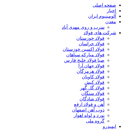
صفحه اصلی
اخبار
آلومینیوم ایران
معدن
سرب و روی مهدی آباد
شرکت های فولاد
فولاد خوزستان
فولاد خراسان
فولاد اکسین خوزستان
فولاد مبارکه سپاهان
صبا فولاد خلیج فارس
فولاد جهان آرا
فولاد هرمزگان
فولاد کاویان
فولاد کیش
فولاد گل گهر
فولاد سنگان
فولاد شادگان
آهن و فولاد ارفع
ذوب آهن اصفهان
نورد و لوله اهواز
گروه ملی
ایمیدرو