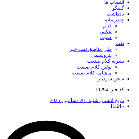
انتصاب ها
گفتگو
یادداشت
چندرسانه
فیلم
عکس
صوت
نفت
ملی مناطق نفت خیز
پتروشیمی
نشریه کلام صنعت
بولتن کلام صنعت
ماهنامه کلام صنعت
سخن سردبیر
کد خبر: 11294
تاریخ انتشار:
شنبه , 20 دسامبر , 2025
11:24
-