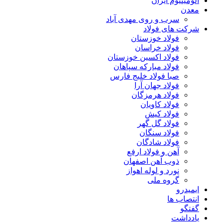
آلومینیوم ایران
معدن
سرب و روی مهدی آباد
شرکت های فولاد
فولاد خوزستان
فولاد خراسان
فولاد اکسین خوزستان
فولاد مبارکه سپاهان
صبا فولاد خلیج فارس
فولاد جهان آرا
فولاد هرمزگان
فولاد کاویان
فولاد کیش
فولاد گل گهر
فولاد سنگان
فولاد شادگان
آهن و فولاد ارفع
ذوب آهن اصفهان
نورد و لوله اهواز
گروه ملی
ایمیدرو
انتصاب ها
گفتگو
یادداشت