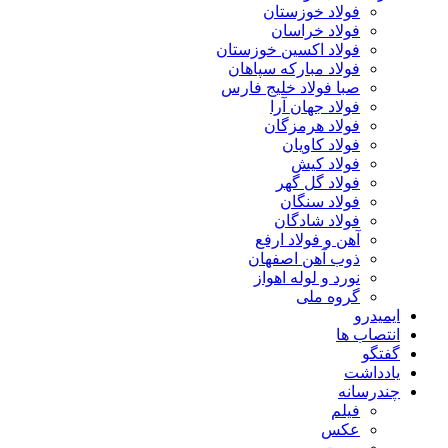
فولاد خوزستان
فولاد خراسان
فولاد اکسین خوزستان
فولاد مبارکه سپاهان
صبا فولاد خلیج فارس
فولاد جهان آرا
فولاد هرمزگان
فولاد کاویان
فولاد کیش
فولاد گل گهر
فولاد سنگان
فولاد شادگان
آهن و فولاد ارفع
ذوب آهن اصفهان
نورد و لوله اهواز
گروه ملی
ایمیدرو
انتصاب ها
گفتگو
یادداشت
چندرسانه
فیلم
عکس