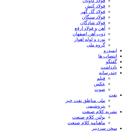
فولاد کاویان
فولاد کیش
فولاد گل گهر
فولاد سنگان
فولاد شادگان
آهن و فولاد ارفع
ذوب آهن اصفهان
نورد و لوله اهواز
گروه ملی
ایمیدرو
انتصاب ها
گفتگو
یادداشت
چندرسانه
فیلم
عکس
صوت
نفت
ملی مناطق نفت خیز
پتروشیمی
نشریه کلام صنعت
بولتن کلام صنعت
ماهنامه کلام صنعت
سخن سردبیر