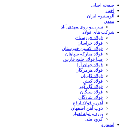
صفحه اصلی
اخبار
آلومینیوم ایران
معدن
سرب و روی مهدی آباد
شرکت های فولاد
فولاد خوزستان
فولاد خراسان
فولاد اکسین خوزستان
فولاد مبارکه سپاهان
صبا فولاد خلیج فارس
فولاد جهان آرا
فولاد هرمزگان
فولاد کاویان
فولاد کیش
فولاد گل گهر
فولاد سنگان
فولاد شادگان
آهن و فولاد ارفع
ذوب آهن اصفهان
نورد و لوله اهواز
گروه ملی
ایمیدرو