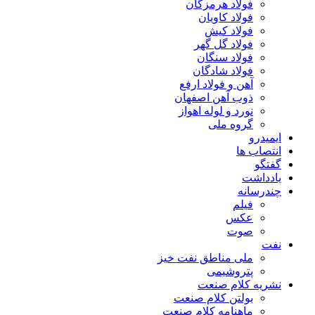
فولاد هرمزگان
فولاد کاویان
فولاد کیش
فولاد گل گهر
فولاد سنگان
فولاد شادگان
آهن و فولاد ارفع
ذوب آهن اصفهان
نورد و لوله اهواز
گروه ملی
ایمیدرو
انتصاب ها
گفتگو
یادداشت
چندرسانه
فیلم
عکس
صوت
نفت
ملی مناطق نفت خیز
پتروشیمی
نشریه کلام صنعت
بولتن کلام صنعت
ماهنامه کلام صنعت