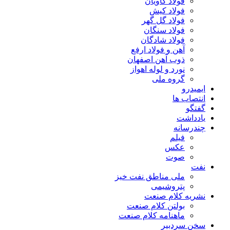
فولاد کاویان
فولاد کیش
فولاد گل گهر
فولاد سنگان
فولاد شادگان
آهن و فولاد ارفع
ذوب آهن اصفهان
نورد و لوله اهواز
گروه ملی
ایمیدرو
انتصاب ها
گفتگو
یادداشت
چندرسانه
فیلم
عکس
صوت
نفت
ملی مناطق نفت خیز
پتروشیمی
نشریه کلام صنعت
بولتن کلام صنعت
ماهنامه کلام صنعت
سخن سردبیر