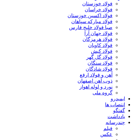
فولاد خوزستان
فولاد خراسان
فولاد اکسین خوزستان
فولاد مبارکه سپاهان
صبا فولاد خلیج فارس
فولاد جهان آرا
فولاد هرمزگان
فولاد کاویان
فولاد کیش
فولاد گل گهر
فولاد سنگان
فولاد شادگان
آهن و فولاد ارفع
ذوب آهن اصفهان
نورد و لوله اهواز
گروه ملی
ایمیدرو
انتصاب ها
گفتگو
یادداشت
چندرسانه
فیلم
عکس