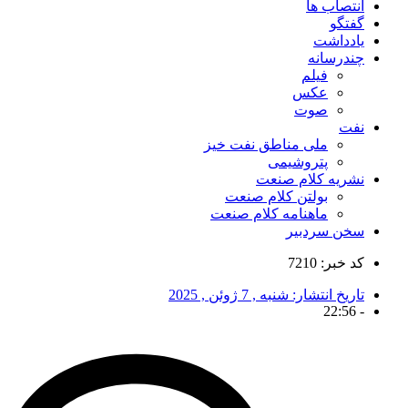
انتصاب ها
گفتگو
یادداشت
چندرسانه
فیلم
عکس
صوت
نفت
ملی مناطق نفت خیز
پتروشیمی
نشریه کلام صنعت
بولتن کلام صنعت
ماهنامه کلام صنعت
سخن سردبیر
کد خبر: 7210
تاریخ انتشار:
شنبه , 7 ژوئن , 2025
22:56
-