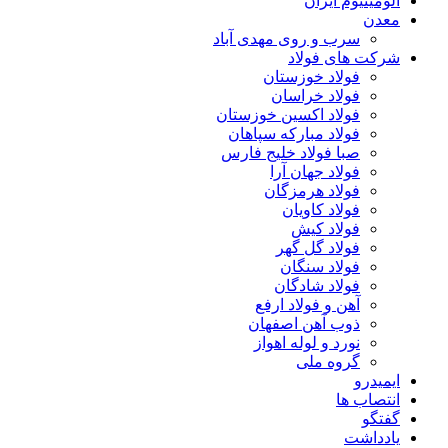
آلومینیوم ایران
معدن
سرب و روی مهدی آباد
شرکت های فولاد
فولاد خوزستان
فولاد خراسان
فولاد اکسین خوزستان
فولاد مبارکه سپاهان
صبا فولاد خلیج فارس
فولاد جهان آرا
فولاد هرمزگان
فولاد کاویان
فولاد کیش
فولاد گل گهر
فولاد سنگان
فولاد شادگان
آهن و فولاد ارفع
ذوب آهن اصفهان
نورد و لوله اهواز
گروه ملی
ایمیدرو
انتصاب ها
گفتگو
یادداشت