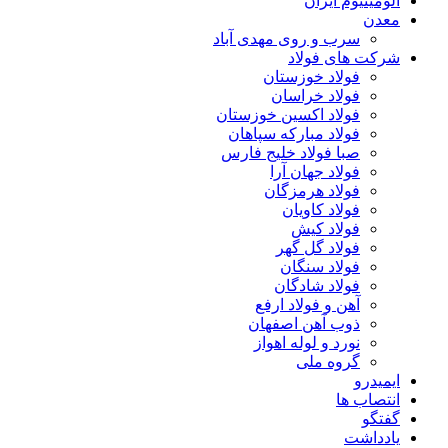
آلومینیوم ایران
معدن
سرب و روی مهدی آباد
شرکت های فولاد
فولاد خوزستان
فولاد خراسان
فولاد اکسین خوزستان
فولاد مبارکه سپاهان
صبا فولاد خلیج فارس
فولاد جهان آرا
فولاد هرمزگان
فولاد کاویان
فولاد کیش
فولاد گل گهر
فولاد سنگان
فولاد شادگان
آهن و فولاد ارفع
ذوب آهن اصفهان
نورد و لوله اهواز
گروه ملی
ایمیدرو
انتصاب ها
گفتگو
یادداشت