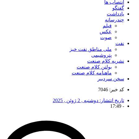
انتصاب ها
گفتگو
یادداشت
چندرسانه
فیلم
عکس
صوت
نفت
ملی مناطق نفت خیز
پتروشیمی
نشریه کلام صنعت
بولتن کلام صنعت
ماهنامه کلام صنعت
سخن سردبیر
کد خبر: 7046
تاریخ انتشار:
دوشنبه , 2 ژوئن , 2025
17:49
-