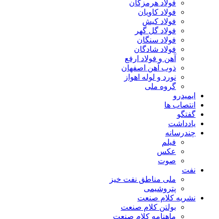
فولاد هرمزگان
فولاد کاویان
فولاد کیش
فولاد گل گهر
فولاد سنگان
فولاد شادگان
آهن و فولاد ارفع
ذوب آهن اصفهان
نورد و لوله اهواز
گروه ملی
ایمیدرو
انتصاب ها
گفتگو
یادداشت
چندرسانه
فیلم
عکس
صوت
نفت
ملی مناطق نفت خیز
پتروشیمی
نشریه کلام صنعت
بولتن کلام صنعت
ماهنامه کلام صنعت