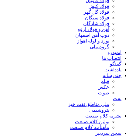
فولاد کاویان
فولاد کیش
فولاد گل گهر
فولاد سنگان
فولاد شادگان
آهن و فولاد ارفع
ذوب آهن اصفهان
نورد و لوله اهواز
گروه ملی
ایمیدرو
انتصاب ها
گفتگو
یادداشت
چندرسانه
فیلم
عکس
صوت
نفت
ملی مناطق نفت خیز
پتروشیمی
نشریه کلام صنعت
بولتن کلام صنعت
ماهنامه کلام صنعت
سخن سردبیر