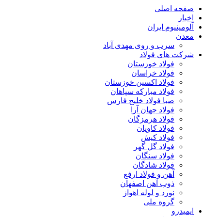
صفحه اصلی
اخبار
آلومینیوم ایران
معدن
سرب و روی مهدی آباد
شرکت های فولاد
فولاد خوزستان
فولاد خراسان
فولاد اکسین خوزستان
فولاد مبارکه سپاهان
صبا فولاد خلیج فارس
فولاد جهان آرا
فولاد هرمزگان
فولاد کاویان
فولاد کیش
فولاد گل گهر
فولاد سنگان
فولاد شادگان
آهن و فولاد ارفع
ذوب آهن اصفهان
نورد و لوله اهواز
گروه ملی
ایمیدرو