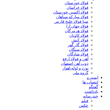
فولاد خوزستان
فولاد خراسان
فولاد اکسین خوزستان
فولاد مبارکه سپاهان
صبا فولاد خلیج فارس
فولاد جهان آرا
فولاد هرمزگان
فولاد کاویان
فولاد کیش
فولاد گل گهر
فولاد سنگان
فولاد شادگان
آهن و فولاد ارفع
ذوب آهن اصفهان
نورد و لوله اهواز
گروه ملی
ایمیدرو
انتصاب ها
گفتگو
یادداشت
چندرسانه
فیلم
عکس