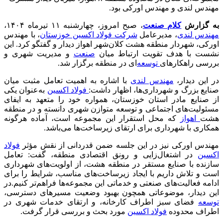
مهندس لندی و مهندس اورکی بود.
به گزارش
کلام صنعت
، صبح امروز، چهارشنبه ۱۱ تیرماه ۱۴۰۴،
مهندس لندی
، مدیرعامل
شرکت فولاد اکسین خوزستان
، با مهندس
اورکی، شهردار منطقه هشت کلان‌شهر اهواز دیدار و گفتگو کرد. این
نشست با هدف تقویت ارتباط میان
صنعت
و مدیریت شهری و
بررسی راهکارهای
توسعه‌
ای در منطقه برگزار شد.
در این دیدار،
مهندس لندی
با اشاره به اهمیت تعامل مثبت میان
صنایع بزرگ و شهرداری‌ها، اظهار داشت:
فولاد اکسین
به‌عنوان یکی
از صنایع مادر استان خوزستان، همواره خود را متعهد به ایفای
مسئولیت‌های اجتماعی و توسعه متوازن شهری دانسته و در منطقه
هشت
اهواز
که محل استقرار این مجموعه است، آماده هرگونه
همکاری با شهرداری برای ارتقای زیرساخت‌ها می‌باشد.
مهندس اورکی نیز در این جلسه ضمن قدردانی از نقش مؤثر
فولاد
اکسین
در اشتغال‌زایی و رونق اقتصادی منطقه، گفت: تعامل
سازنده با صنایع مستقر در منطقه هشت، از اولویت‌های شهرداری
است و تلاش داریم با ایجاد زیرساخت‌های مناسب، شرایط را برای
ادامه فعالیت‌های صنعتی و خدماتی این مجموعه‌ها فراهم‌تر کنیم.در
این دیدار، موضوعاتی همچون بهبود وضعیت مسیرهای دسترسی،
توسعه
فضای سبز اطراف کارخانه، و ارتقای خدمات شهری در
اطراف محدوده
فولاد اکسین
مورد بحث و بررسی قرار گرفت.