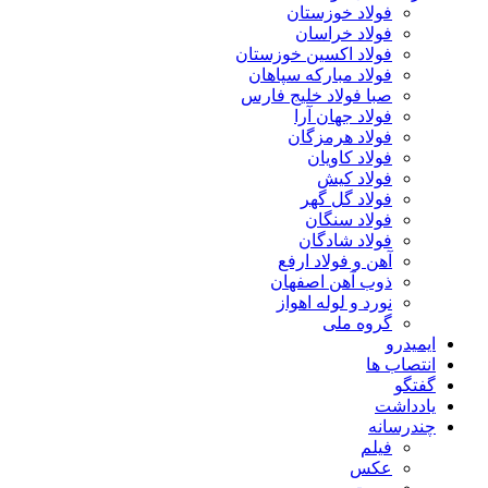
فولاد خوزستان
فولاد خراسان
فولاد اکسین خوزستان
فولاد مبارکه سپاهان
صبا فولاد خلیج فارس
فولاد جهان آرا
فولاد هرمزگان
فولاد کاویان
فولاد کیش
فولاد گل گهر
فولاد سنگان
فولاد شادگان
آهن و فولاد ارفع
ذوب آهن اصفهان
نورد و لوله اهواز
گروه ملی
ایمیدرو
انتصاب ها
گفتگو
یادداشت
چندرسانه
فیلم
عکس