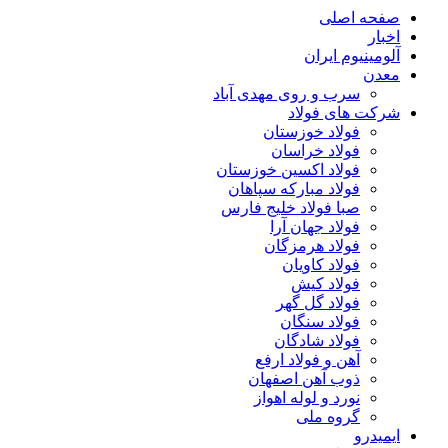
صفحه اصلی
اخبار
آلومینیوم ایران
معدن
سرب و روی مهدی آباد
شرکت های فولاد
فولاد خوزستان
فولاد خراسان
فولاد اکسین خوزستان
فولاد مبارکه سپاهان
صبا فولاد خلیج فارس
فولاد جهان آرا
فولاد هرمزگان
فولاد کاویان
فولاد کیش
فولاد گل گهر
فولاد سنگان
فولاد شادگان
آهن و فولاد ارفع
ذوب آهن اصفهان
نورد و لوله اهواز
گروه ملی
ایمیدرو