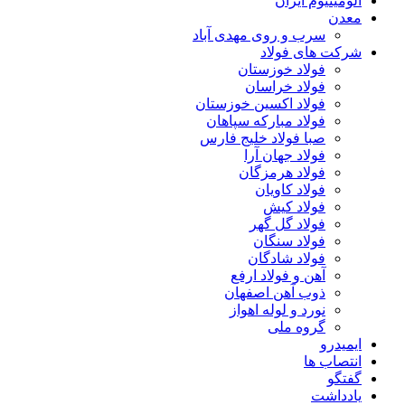
آلومینیوم ایران
معدن
سرب و روی مهدی آباد
شرکت های فولاد
فولاد خوزستان
فولاد خراسان
فولاد اکسین خوزستان
فولاد مبارکه سپاهان
صبا فولاد خلیج فارس
فولاد جهان آرا
فولاد هرمزگان
فولاد کاویان
فولاد کیش
فولاد گل گهر
فولاد سنگان
فولاد شادگان
آهن و فولاد ارفع
ذوب آهن اصفهان
نورد و لوله اهواز
گروه ملی
ایمیدرو
انتصاب ها
گفتگو
یادداشت