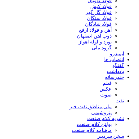
فولاد کاویان
فولاد کیش
فولاد گل گهر
فولاد سنگان
فولاد شادگان
آهن و فولاد ارفع
ذوب آهن اصفهان
نورد و لوله اهواز
گروه ملی
ایمیدرو
انتصاب ها
گفتگو
یادداشت
چندرسانه
فیلم
عکس
صوت
نفت
ملی مناطق نفت خیز
پتروشیمی
نشریه کلام صنعت
بولتن کلام صنعت
ماهنامه کلام صنعت
سخن سردبیر