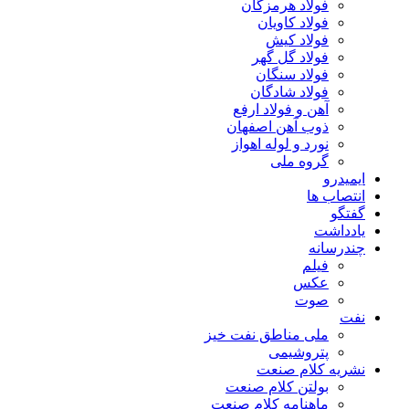
فولاد هرمزگان
فولاد کاویان
فولاد کیش
فولاد گل گهر
فولاد سنگان
فولاد شادگان
آهن و فولاد ارفع
ذوب آهن اصفهان
نورد و لوله اهواز
گروه ملی
ایمیدرو
انتصاب ها
گفتگو
یادداشت
چندرسانه
فیلم
عکس
صوت
نفت
ملی مناطق نفت خیز
پتروشیمی
نشریه کلام صنعت
بولتن کلام صنعت
ماهنامه کلام صنعت