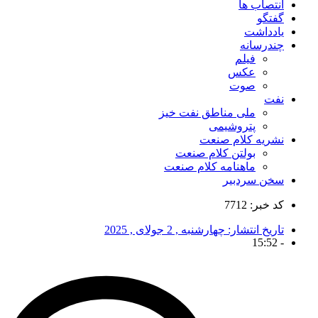
انتصاب ها
گفتگو
یادداشت
چندرسانه
فیلم
عکس
صوت
نفت
ملی مناطق نفت خیز
پتروشیمی
نشریه کلام صنعت
بولتن کلام صنعت
ماهنامه کلام صنعت
سخن سردبیر
کد خبر: 7712
تاریخ انتشار:
چهارشنبه , 2 جولای , 2025
15:52
-