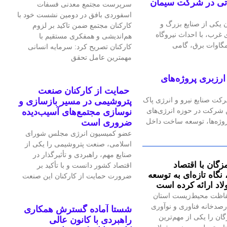
گاه گازی ۲۴ مگاواتی در شرکت سیمان
سرپرست مجتمع معدنی فسفات
اسفوردی بافق در دومین نشست خود با
یکی از صنایع بزرگ و
کارکنان مجتمع ضمن تاکید بر لزوم
رب، با احداث نیروگاه
هم‌اندیشی و همفکری مستقیم با
کارکنان تصریح کرد: سرمایه انسانی
مهمترین عامل تحقق
رزبری پروژه‌های
حمایت از کارکنان صنعت
رکت صنایع نیرو و انرژی پاک
پتروشیمی در مسیر بازسازی و
ین شرکت در حوزه انرژی‌های
نوسازی مجتمع‌های آسیب‌دیده
پروژه‌ها، توسعه ساخت داخل
ضروری است
عضو کمیسیون انرژی مجلس شورای
اسلامی، صنعت پتروشیمی را یکی از
صنایع مهم، راهبردی و تأثیرگذار در
زگان با اقتصاد
اقتصاد کشور دانست و با تأکید بر
گاه تازه‌ای به توسعه
ضرورت حمایت از کارکنان این صنعت
اد ارائه کرده است
اظت محیط‌زیست استان
صدخانه فناوری و نوآوری
شستا آماده گسترش همکاری
گان را یکی از مهم‌ترین
راهبردی با کانون عالی