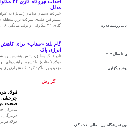
احداث نیرو
مدلل
شرکت سیمان سامان (مدلل) به عنوان 
مشترکین کلیدی شرکت برق منطقه‌ای غ
گازی ۲۴ مگاواتی و تولید میانگین ۱۸ مگاوات برق، گامی
 به روسیه ندارد
گام بلند «صناپ» برای کاهش ا
انرژی پاک
 سال ۱۴۰۷
نادر ثناگو مطلق، رئیس هیئت‌مدیره ش
فولاد (صناپ)، با تشریح راهبردهای ا
تجدیدپذیر، تأکید کرد: کاهش ارزبری 
وند برگزاری
گزارش
فولاد هرم
چرخشی، ن
صنعت فول
مدیرکل حف
هرمزگان، ر
فولاد هرمز
 نمایشگاه بین المللی نفت، گاز،