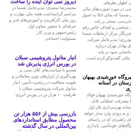
دیروز نمی توان اینده را ساخت
 اظهار نظرهای
محمدرضا سعیدی؛ مدیرعامل شستا در
سی در مورد صورت‌های مالی
مراسم گرامیداشت هفته ملی مهارت و
 شستا که بجای اتکا به اصول
روز ملی کارآفرینی و آموزش‌های فنی و
برسی، بیشتر بر پایه
حرفه‌ای با حضور معاون اول
ی شخصی و اهداف خاص رقم
رئیس‌جمهور و وزیر کار:
برنگار مرکز ارتباطات شستا
مسئولیت اجتماعی
گودرزی؛ مدیرعامل شرکت
بهادار تهران درباره
سایی سود بر پایه
انبار متانول پتروشیمی سبلان
مالی گفت‌وگو کرده است.
در بورس انرژی پذیرش شد
همسو با سیاست‌های کلان مبنی بر
بهره‌گیری از ابزارهای نوین معاملاتی و
یروگاه خورشیدی بهبهان
تقویت شفافیت در زنجیره تأمین، انبار
ستان در آستانه
ری
متانول شرکت پتروشیمی سبلان با
ظرفیت ۱۰ هزار تن در بورس انرژی
گاه خورشیدی بهبهان فولاد
 پیشرفت عملیاتی قابل‌
تانه بهره‌برداری فاز اول
و به‌ زودی وارد مدار خواهد
بازرسی بیش از ۵۵۶ هزار تن
ای راهبردی که در راستای
محصول مطابق استانداردهای
اه‌های خودتأمین، پایداری
بین‌المللی در سال گذشته