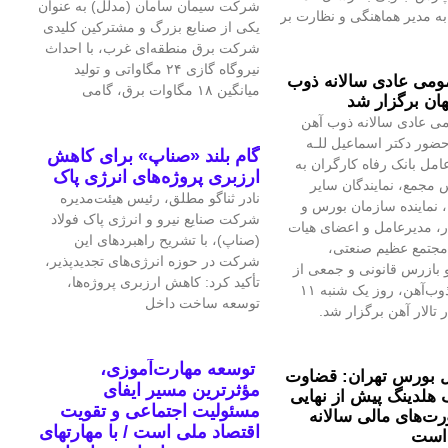
شرکت سیمان سامان (مدلل) به عنوان
 مدیر هماهنگی و نظارت بر
یکی از صنایع بزرگ و مشترکین کلیدی
شرکت برق منطقه‌ای غرب، با احداث
نیروگاه گازی ۲۴ مگاواتی و تولید
می عادی سالانه ذوب
میانگین ۱۸ مگاوات برق، گامی
ان برگزار شد
ی عادی سالانه ذوب آهن
حضور دکتر اسماعیل للـه
گام بلند «صناپ» برای کاهش
امل بانک رفاه کارگران به
ارزبری پروژه‌های انرژی پاک
 مجمع، نمایندگان سایر
نادر ثناگو مطلق، رئیس هیئت‌مدیره
 نماینده سازمان بورس و
شرکت صنایع نیرو و انرژی پاک فولاد
ار، مدیرعامل و اعضای هیات
(صناپ)، با تشریح راهبردهای این
مجتمع عظیم صنعتی،
شرکت در حوزه انرژی‌های تجدیدپذیر،
بازرس قانونی و جمعی از
تأکید کرد: کاهش ارزبری پروژه‌ها،
تلاشگران ذوب‌آهن، روز یک شنبه ۱۱
توسعه ساخت داخل
 تالار آهن برگزار شد.
توسعه مهارت‌آموزی،
 بورس تهران: قضاوت
مؤثرترین مسیر ایفای
 هلدینگ پیش از نهایی
مسئولیت اجتماعی و تقویت
‌های مالی سالانه
اقتصاد ملی است / با مهارتهای
است