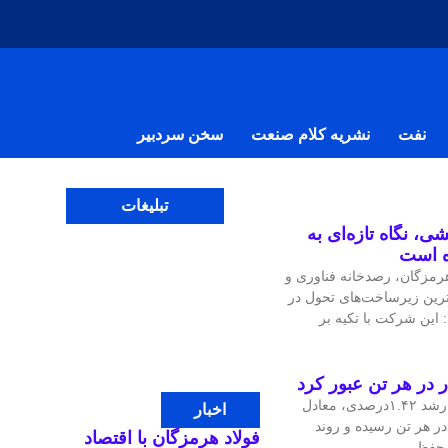
نفت
نشریه کلام صنعت
سخن سردبیر
تبلیغات
ی، نگاه تازه‌ای به
ه است
مزگان، رصدخانه فناوری و
‌ترین زیرساخت‌های تحول در
 این شرکت با تکیه بر
قیمت جهانی مس در معاملات اخیر با رشد ۱.۴۲درصدی، معادل
اخبار
، به ۱۴هزار و ۴۷.۹۷ دلار در هر تن رسیده و روند
فولاد هرمزگان با اقتصاد
ی حفظ