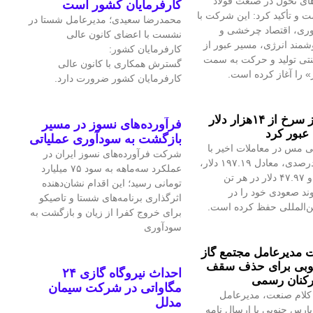
ای تحول در صنعت فولاد
کارفرمایان کشور است
 و تأکید کرد: این شرکت با
محمدرضا سعیدی؛ مدیرعامل شستا در
آوری، اقتصاد چرخشی و
نشست با اعضای کانون عالی
مند انرژی، مسیر عبور از
کارفرمایان کشور:
نتی تولید و حرکت به سمت
گسترش همکاری با کانون عالی
» را آغاز کرده است.
کارفرمایان کشور ضرورت دارد.
قیمت فلز سرخ از ۱۴هزار دلار
فرآورده‌های نسوز در مسیر
عبور کرد
بازگشت به سودآوری عملیاتی
 مس در معاملات اخیر با
شرکت فرآورده‌های نسوز ایران در
رشد ۱.۴۲درصدی، معادل ۱۹۷.۱۹ دلار،
عملکرد سه‌ماهه به سود ۷۵ میلیارد
به ۱۴هزار و ۴۷.۹۷ دلار در هر تن
تومانی رسید؛ این اقدام نشان‌دهنده
ند صعودی خود را در
اثرگذاری برنامه‌های شستا و تاصیکو
ین‌المللی حفظ کرده است.
برای خروج کفرا از زیان و بازگشت به
سودآوری
مدیرعامل مجتمع گاز
وبی برای حذف سقف
احداث نیروگاه گازی ۲۴
رکنان رسمی
مگاواتی در شرکت سیمان
کلام صنعت، مدیرعامل
مدلل
پارس جنوبی با ارسال نامه