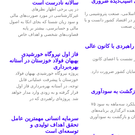
 آسیب‌دیده ضروری
سالانه نادرست است
در پی برخی اظهار نظرهای
سلامی، صنعت پتروشیمی را
غیرکارشناسی در مورد صورت‌های مالی
ر در اقتصاد کشور دانست و با
و سود زیان شستا که بجای اتکا به اصول
ین صنعت
مالی و حسابرسی، بیشتر بر پایه
قضاوت‌‌های شخصی و اهداف خاص
هبردی با کانون عالی
فاز اول نیروگاه خورشیدی
 نشست با اعضای کانون
بهبهان فولاد خوزستان در آستانه
بهره‌برداری
ایان کشور ضرورت دارد.
پروژه نیروگاه خورشیدی بهبهان فولاد
خوزستان با پیشرفت عملیاتی قابل‌
توجه، در آستانه بهره‌برداری فاز اول
ازگشت به سودآوری
قرار گرفته و به‌ زودی وارد مدار خواهد
شد. پروژه‌ای راهبردی که در
شرکت فرآورده‌های نسوز ایران در عملکرد سه‌ماهه به سود ۷۵
هنده اثرگذاری برنامه‌های
ان و بازگشت به سودآوری
سرمایه انسانی مهمترین عامل
تحقق اهداف تولیدی و
توسعه‌ای است