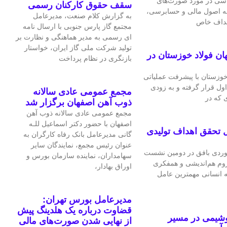
اسی در مورد صورت‌های
سقف حقوق کارکنان رسمی
 به اصول مالی و حسابرسی،
به گزارش کلام صنعت، مدیرعامل
اهداف خاص
مجتمع گاز پارس جنوبی با ارسال نامه
ای رسمی به مدیر هماهنگی و نظارت بر
تولید شرکت ملی گاز ایران، خواستار
ان فولاد خوزستان در
بازنگری در نظام پرداخت
 خوزستان با پیشرفت عملیاتی
اول قرار گرفته و به‌ زودی
مجمع عمومی عادی سالانه
 که در
ذوب آهن اصفهان برگزار شد
مجمع عمومی عادی سالانه ذوب آهن
اصفهان با حضور دکتر اسماعیل للـه
 تحقق اهداف تولیدی
گانی مدیرعامل بانک رفاه کارگران به
عنوان رئیس مجمع، نمایندگان سایر
ردی بافق در دومین نشست
سهامداران، نماینده سازمان بورس و
لزوم هم‌اندیشی و همفکری
اوراق بهادار،
ه انسانی مهمترین عامل
مدیرعامل بورس تهران:
قضاوت درباره یک هلدینگ پیش
وشیمی در مسیر
از نهایی شدن صورت‌های مالی