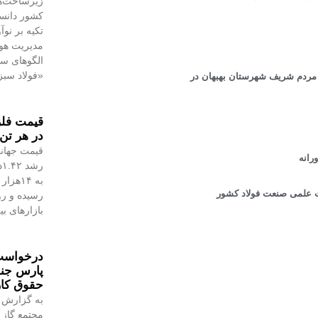
زیرساخت‌ه
کشور دانست
تکیه بر نو
مدیریت هوش
الگوهای س
«فولاد سبز
 مردم شریف شهرستان بهبهان در
در هر تن 
قیمت جهانی
رانه
یت علمی صنعت فولاد کشور
رسیده و رو
بازارهای ب
درخواست 
پارس جن
حقوق کا
به گزارش 
مجتمع گاز 