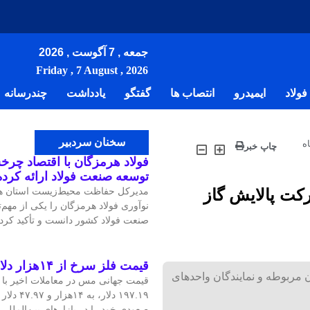
جمعه , 7 آگوست , 2026
Friday , 7 August , 2026
ولاد
ایمیدرو
انتصاب ها
گفتگو
یادداشت
چندرسانه
سخنان سردبیر
ه
چاپ خبر
فولاد هرمزگان با اقتصاد چرخش
توسعه صنعت فولاد ارائه کرد
کت پالایش گاز
مدیرکل حفاظت محیط‌زیست استان هر
نوآوری فولاد هرمزگان را یکی از مهم
صنعت فولاد کشور دانست و تأکید کرد:
قیمت فلز سرخ از ۱۴هزار دلار در هر تن عبور کرد
ن مربوطه و نمایندگان واحدهای
۱۹۷.۱۹ دلار
صعودی خود را در بازارهای بین‌الملل