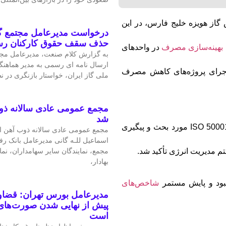
گاز هویزه خلیج فارس، در این
درخواست مدیرعامل مجتمع گا
حذف سقف حقوق کارکنان ر
بهینه‌سازی مصرف
در واحدهای
به گزارش کلام صنعت، مدیرعامل مجتم
ارسال نامه ای رسمی به مدیر هماهنگ
اجرای پروژه‌های کاهش مصرف
ملی گاز ایران، خواستار بازنگری در 
مجمع عمومی عادی سالانه ذو
شد
در این نشست همچنین اقدامات لازم در راستای اخذ استاندارد ISO 50001 مورد بحث و پیگیری
مجمع عمومی عادی سالانه ذوب آهن اص
اسماعیل للـه گانی مدیرعامل بانک رف
مجمع، نمایندگان سایر سهامداران، نم
تم مدیریت انرژی تأکید شد.
بهادار،
هبود و پایش مستمر
شاخص‌های
مدیرعامل بورس تهران: قضاوت
پیش از نهایی شدن صورت‌های 
است