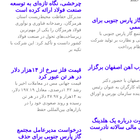
چرخشی، نگاه تازه‌ای به توسعه
صنعت فولاد ارائه کرده است
مدیرکل حفاظت محیط‌زیست استان
ز پارس جنوبی برای
هرمزگان، رصدخانه فناوری و نوآوری
سمی
فولاد هرمزگان را یکی از مهم‌ترین
ع گاز پارس جنوبی با
زیرساخت‌های تحول در صنعت فولاد
ی و نظارت بر تولید شرکت
کشور دانست و تأکید کرد: این شرکت با
نظام پرداخت
تکیه بر
ب آهن اصفهان برگزار
قیمت فلز سرخ از ۱۴هزار دلار
در هر تن عبور کرد
فهان با حضور دکتر
قیمت جهانی مس در معاملات اخیر با
اه کارگران به عنوان رئیس
رشد ۱.۴۲درصدی، معادل ۱۹۷.۱۹ دلار،
اینده سازمان بورس و اوراق
به ۱۴هزار و ۴۷.۹۷ دلار در هر تن
رسیده و روند صعودی خود را در
بازارهای بین‌المللی حفظ
 درباره یک هلدینگ
مالی سالانه نادرست
درخواست مدیرعامل مجتمع
گاز پارس جنوبی برای حذف