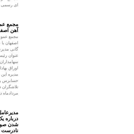
ای رسمی به
مجمع عمو
آهن اصفه
مجمع عموم
اصفهان با 
گانی مدیرع
عنوان رئیس
سهامداران،
اوراق بهاد
مدیره این 
حسابرس و 
مردادماه در
مدیرعامل
درباره یک
شدن صورت
نادرست 