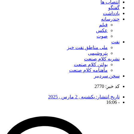
انتصاب ها
گفتگو
یادداشت
چندرسانه
فیلم
عکس
صوت
نفت
ملی مناطق نفت خیز
پتروشیمی
نشریه کلام صنعت
بولتن کلام صنعت
ماهنامه کلام صنعت
سخن سردبیر
کد خبر: 2770
تاریخ انتشار:
یکشنبه , 2 مارس , 2025
16:06
-