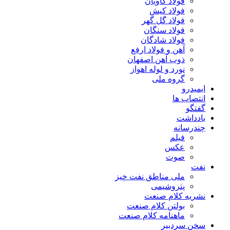
فولاد کاویان
فولاد کیش
فولاد گل گهر
فولاد سنگان
فولاد شادگان
آهن و فولاد ارفع
ذوب آهن اصفهان
نورد و لوله اهواز
گروه ملی
ایمیدرو
انتصاب ها
گفتگو
یادداشت
چندرسانه
فیلم
عکس
صوت
نفت
ملی مناطق نفت خیز
پتروشیمی
نشریه کلام صنعت
بولتن کلام صنعت
ماهنامه کلام صنعت
سخن سردبیر