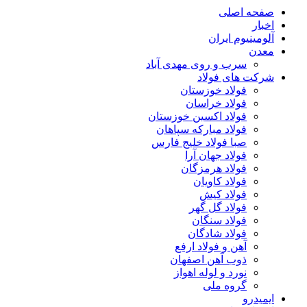
صفحه اصلی
اخبار
آلومینیوم ایران
معدن
سرب و روی مهدی آباد
شرکت های فولاد
فولاد خوزستان
فولاد خراسان
فولاد اکسین خوزستان
فولاد مبارکه سپاهان
صبا فولاد خلیج فارس
فولاد جهان آرا
فولاد هرمزگان
فولاد کاویان
فولاد کیش
فولاد گل گهر
فولاد سنگان
فولاد شادگان
آهن و فولاد ارفع
ذوب آهن اصفهان
نورد و لوله اهواز
گروه ملی
ایمیدرو