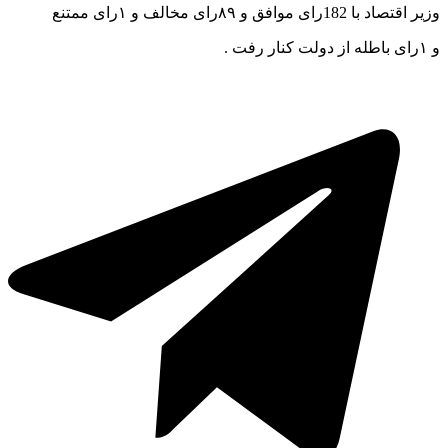
وزیر اقتصاد با 182رای موافق و ۸۹رای مخالف و ۱رای ممتنع
و ۱رای باطله از دولت کنار رفت .