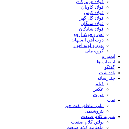
فولاد هرمزگان
فولاد کاویان
فولاد کیش
فولاد گل گهر
فولاد سنگان
فولاد شادگان
آهن و فولاد ارفع
ذوب آهن اصفهان
نورد و لوله اهواز
گروه ملی
ایمیدرو
انتصاب ها
گفتگو
یادداشت
چندرسانه
فیلم
عکس
صوت
نفت
ملی مناطق نفت خیز
پتروشیمی
نشریه کلام صنعت
بولتن کلام صنعت
ماهنامه کلام صنعت