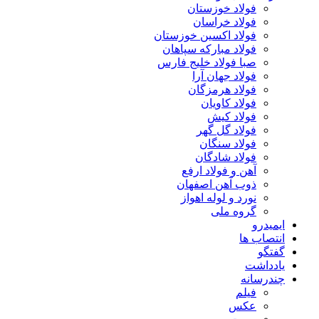
فولاد خوزستان
فولاد خراسان
فولاد اکسین خوزستان
فولاد مبارکه سپاهان
صبا فولاد خلیج فارس
فولاد جهان آرا
فولاد هرمزگان
فولاد کاویان
فولاد کیش
فولاد گل گهر
فولاد سنگان
فولاد شادگان
آهن و فولاد ارفع
ذوب آهن اصفهان
نورد و لوله اهواز
گروه ملی
ایمیدرو
انتصاب ها
گفتگو
یادداشت
چندرسانه
فیلم
عکس