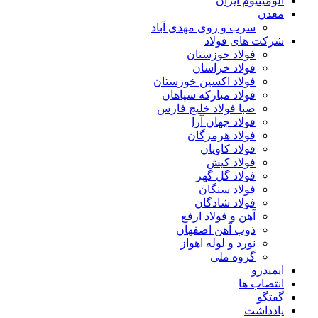
آلومینیوم ایران
معدن
سرب و روی مهدی آباد
شرکت های فولاد
فولاد خوزستان
فولاد خراسان
فولاد اکسین خوزستان
فولاد مبارکه سپاهان
صبا فولاد خلیج فارس
فولاد جهان آرا
فولاد هرمزگان
فولاد کاویان
فولاد کیش
فولاد گل گهر
فولاد سنگان
فولاد شادگان
آهن و فولاد ارفع
ذوب آهن اصفهان
نورد و لوله اهواز
گروه ملی
ایمیدرو
انتصاب ها
گفتگو
یادداشت