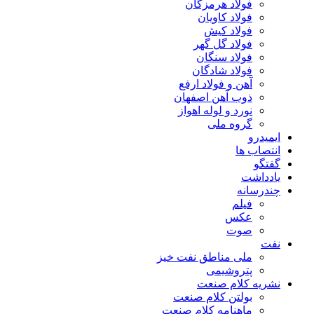
فولاد هرمزگان
فولاد کاویان
فولاد کیش
فولاد گل گهر
فولاد سنگان
فولاد شادگان
آهن و فولاد ارفع
ذوب آهن اصفهان
نورد و لوله اهواز
گروه ملی
ایمیدرو
انتصاب ها
گفتگو
یادداشت
چندرسانه
فیلم
عکس
صوت
نفت
ملی مناطق نفت خیز
پتروشیمی
نشریه کلام صنعت
بولتن کلام صنعت
ماهنامه کلام صنعت