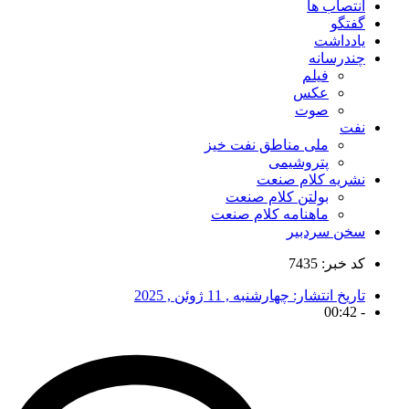
انتصاب ها
گفتگو
یادداشت
چندرسانه
فیلم
عکس
صوت
نفت
ملی مناطق نفت خیز
پتروشیمی
نشریه کلام صنعت
بولتن کلام صنعت
ماهنامه کلام صنعت
سخن سردبیر
کد خبر: 7435
تاریخ انتشار:
چهارشنبه , 11 ژوئن , 2025
00:42
-