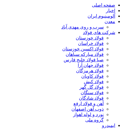
صفحه اصلی
اخبار
آلومینیوم ایران
معدن
سرب و روی مهدی آباد
شرکت های فولاد
فولاد خوزستان
فولاد خراسان
فولاد اکسین خوزستان
فولاد مبارکه سپاهان
صبا فولاد خلیج فارس
فولاد جهان آرا
فولاد هرمزگان
فولاد کاویان
فولاد کیش
فولاد گل گهر
فولاد سنگان
فولاد شادگان
آهن و فولاد ارفع
ذوب آهن اصفهان
نورد و لوله اهواز
گروه ملی
ایمیدرو