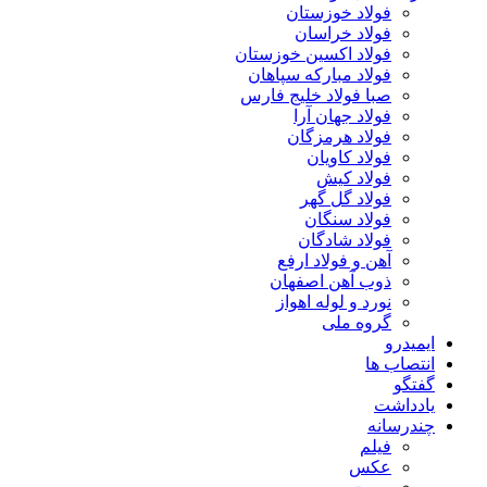
فولاد خوزستان
فولاد خراسان
فولاد اکسین خوزستان
فولاد مبارکه سپاهان
صبا فولاد خلیج فارس
فولاد جهان آرا
فولاد هرمزگان
فولاد کاویان
فولاد کیش
فولاد گل گهر
فولاد سنگان
فولاد شادگان
آهن و فولاد ارفع
ذوب آهن اصفهان
نورد و لوله اهواز
گروه ملی
ایمیدرو
انتصاب ها
گفتگو
یادداشت
چندرسانه
فیلم
عکس