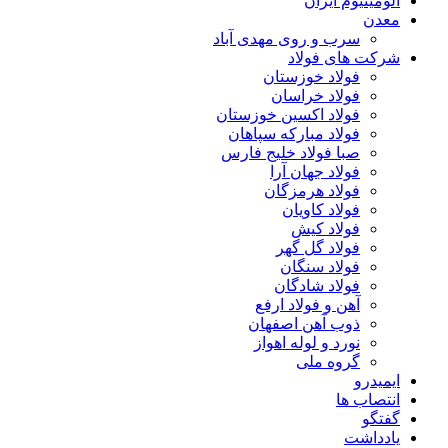
آلومینیوم ایران
معدن
سرب و روی مهدی آباد
شرکت های فولاد
فولاد خوزستان
فولاد خراسان
فولاد اکسین خوزستان
فولاد مبارکه سپاهان
صبا فولاد خلیج فارس
فولاد جهان آرا
فولاد هرمزگان
فولاد کاویان
فولاد کیش
فولاد گل گهر
فولاد سنگان
فولاد شادگان
آهن و فولاد ارفع
ذوب آهن اصفهان
نورد و لوله اهواز
گروه ملی
ایمیدرو
انتصاب ها
گفتگو
یادداشت