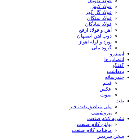
فولاد کاویان
فولاد کیش
فولاد گل گهر
فولاد سنگان
فولاد شادگان
آهن و فولاد ارفع
ذوب آهن اصفهان
نورد و لوله اهواز
گروه ملی
ایمیدرو
انتصاب ها
گفتگو
یادداشت
چندرسانه
فیلم
عکس
صوت
نفت
ملی مناطق نفت خیز
پتروشیمی
نشریه کلام صنعت
بولتن کلام صنعت
ماهنامه کلام صنعت
سخن سردبیر