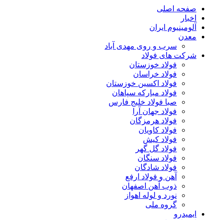
صفحه اصلی
اخبار
آلومینیوم ایران
معدن
سرب و روی مهدی آباد
شرکت های فولاد
فولاد خوزستان
فولاد خراسان
فولاد اکسین خوزستان
فولاد مبارکه سپاهان
صبا فولاد خلیج فارس
فولاد جهان آرا
فولاد هرمزگان
فولاد کاویان
فولاد کیش
فولاد گل گهر
فولاد سنگان
فولاد شادگان
آهن و فولاد ارفع
ذوب آهن اصفهان
نورد و لوله اهواز
گروه ملی
ایمیدرو