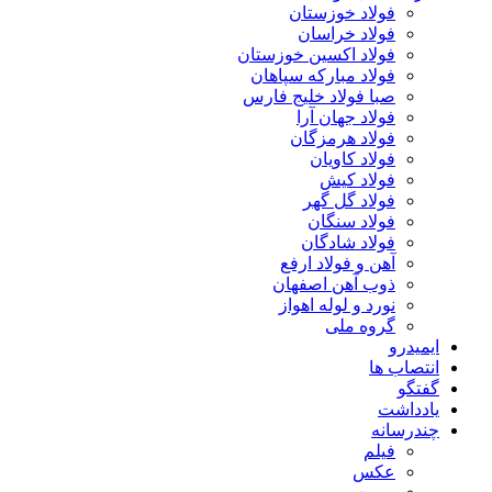
فولاد خوزستان
فولاد خراسان
فولاد اکسین خوزستان
فولاد مبارکه سپاهان
صبا فولاد خلیج فارس
فولاد جهان آرا
فولاد هرمزگان
فولاد کاویان
فولاد کیش
فولاد گل گهر
فولاد سنگان
فولاد شادگان
آهن و فولاد ارفع
ذوب آهن اصفهان
نورد و لوله اهواز
گروه ملی
ایمیدرو
انتصاب ها
گفتگو
یادداشت
چندرسانه
فیلم
عکس