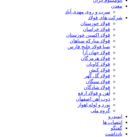
آلومینیوم ایران
معدن
سرب و روی مهدی آباد
شرکت های فولاد
فولاد خوزستان
فولاد خراسان
فولاد اکسین خوزستان
فولاد مبارکه سپاهان
صبا فولاد خلیج فارس
فولاد جهان آرا
فولاد هرمزگان
فولاد کاویان
فولاد کیش
فولاد گل گهر
فولاد سنگان
فولاد شادگان
آهن و فولاد ارفع
ذوب آهن اصفهان
نورد و لوله اهواز
گروه ملی
ایمیدرو
انتصاب ها
گفتگو
یادداشت