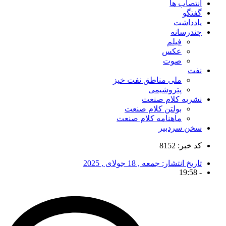
انتصاب ها
گفتگو
یادداشت
چندرسانه
فیلم
عکس
صوت
نفت
ملی مناطق نفت خیز
پتروشیمی
نشریه کلام صنعت
بولتن کلام صنعت
ماهنامه کلام صنعت
سخن سردبیر
کد خبر: 8152
تاریخ انتشار:
جمعه , 18 جولای , 2025
19:58
-