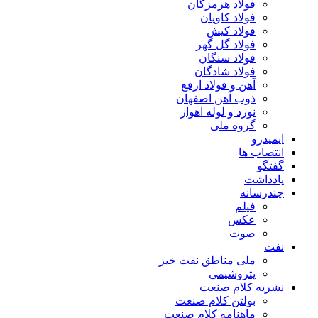
فولاد هرمزگان
فولاد کاویان
فولاد کیش
فولاد گل گهر
فولاد سنگان
فولاد شادگان
آهن و فولاد ارفع
ذوب آهن اصفهان
نورد و لوله اهواز
گروه ملی
ایمیدرو
انتصاب ها
گفتگو
یادداشت
چندرسانه
فیلم
عکس
صوت
نفت
ملی مناطق نفت خیز
پتروشیمی
نشریه کلام صنعت
بولتن کلام صنعت
ماهنامه کلام صنعت