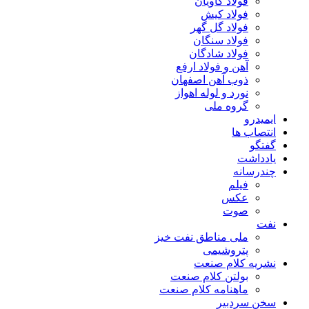
فولاد کاویان
فولاد کیش
فولاد گل گهر
فولاد سنگان
فولاد شادگان
آهن و فولاد ارفع
ذوب آهن اصفهان
نورد و لوله اهواز
گروه ملی
ایمیدرو
انتصاب ها
گفتگو
یادداشت
چندرسانه
فیلم
عکس
صوت
نفت
ملی مناطق نفت خیز
پتروشیمی
نشریه کلام صنعت
بولتن کلام صنعت
ماهنامه کلام صنعت
سخن سردبیر