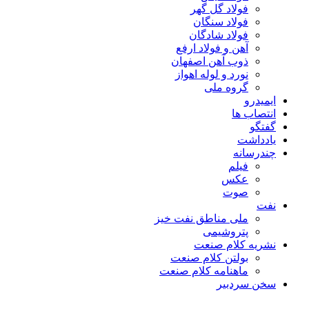
فولاد گل گهر
فولاد سنگان
فولاد شادگان
آهن و فولاد ارفع
ذوب آهن اصفهان
نورد و لوله اهواز
گروه ملی
ایمیدرو
انتصاب ها
گفتگو
یادداشت
چندرسانه
فیلم
عکس
صوت
نفت
ملی مناطق نفت خیز
پتروشیمی
نشریه کلام صنعت
بولتن کلام صنعت
ماهنامه کلام صنعت
سخن سردبیر