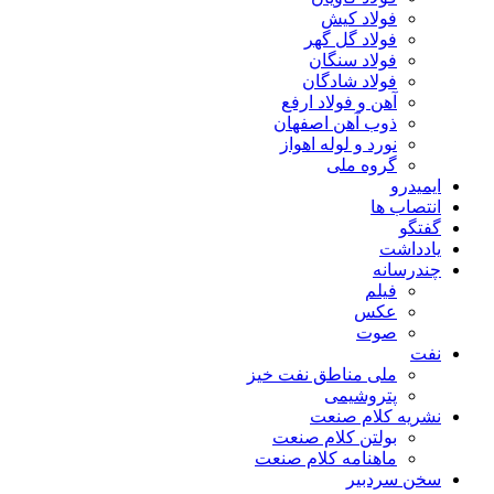
فولاد کیش
فولاد گل گهر
فولاد سنگان
فولاد شادگان
آهن و فولاد ارفع
ذوب آهن اصفهان
نورد و لوله اهواز
گروه ملی
ایمیدرو
انتصاب ها
گفتگو
یادداشت
چندرسانه
فیلم
عکس
صوت
نفت
ملی مناطق نفت خیز
پتروشیمی
نشریه کلام صنعت
بولتن کلام صنعت
ماهنامه کلام صنعت
سخن سردبیر