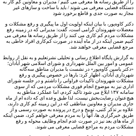
را از طریق رسانه ها معرفی می کنیم / مدیران و‌ معاونین کم کار به
دستگاه قضایی معرفی می شوند / باید با ساخت و سازهای غیر
مجاز به صورت جدی و قاطع برخورد شود
دکتر کاوه‌پور، با بیان اینکه اولویت اول ما پیگیری و رفع مشکلات و
معضلات شهروندان گرامی است، گفت: مدیرانی که در زمینه رفع
مشکلات مردم کم کاری می کنند را از طریق رسانه ها معرفی می
کنیم ضمن اینکه در از ماه آینده در صورت کم‌کاری افراد خاطی به
مرجع قضایی معرفی خواهند شد.
به گزارش پایگاه اطلاع رسانی و تحلیلی نشرتعلیم و به نقل از روابط
عمومی و امور بین الملل شهرداری و شورای اسلامی شهر آبادان؛
«دکتر یاسین کاوه‌پور» در نشست با مدیران مناطق سه‌گانه
شهرداری آبادان، اظهار کرد: بارها در خصوص پیگیری و رفع
مشکلات شهروندان تاکیدات فراوانی را داشتم و در جلسه شورای
اداری نیز به موضوع انجام فوری مشکلات مردمی که از سوی
سامانه ۱۳۷ ابلاغ می شود تاکید کردم، اما عملکرد مناطق به
هیچ‌عنوان رضایت‌بخش نیست، لذا طبق وعده ای که داده ام از ماه
جاری مدیران و معاونین مناطقی که در این زمینه کم کاری دارند،
علاوه بر تذکر کتبی، توبیخ و درج در پرونده به صورت رسمی و از
طریق خبرگزاری ها، آنها را به مردم معرفی خواهم کرد، ضمن اینکه
از ماه های بعد نیز در صورت عدم انجام وظایف محوله و رفع
مشکلات مردم به مراجع قضایی معرفی می شوند.