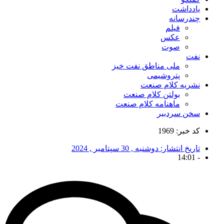
یادداشت
چندرسانه
فیلم
عکس
صوت
نفت
ملی مناطق نفت خیز
پتروشیمی
نشریه کلام صنعت
بولتن کلام صنعت
ماهنامه کلام صنعت
سخن سردبیر
کد خبر: 1969
تاریخ انتشار:
دوشنبه , 30 سپتامبر , 2024
14:01
-