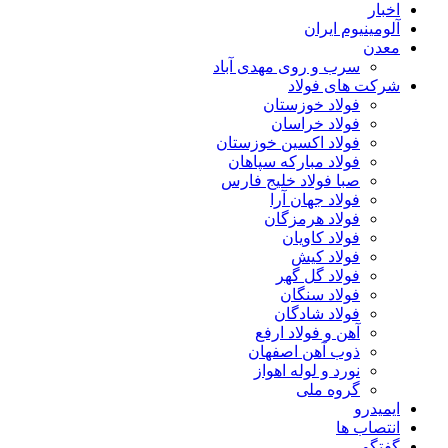
اخبار
آلومینیوم ایران
معدن
سرب و روی مهدی آباد
شرکت های فولاد
فولاد خوزستان
فولاد خراسان
فولاد اکسین خوزستان
فولاد مبارکه سپاهان
صبا فولاد خلیج فارس
فولاد جهان آرا
فولاد هرمزگان
فولاد کاویان
فولاد کیش
فولاد گل گهر
فولاد سنگان
فولاد شادگان
آهن و فولاد ارفع
ذوب آهن اصفهان
نورد و لوله اهواز
گروه ملی
ایمیدرو
انتصاب ها
گفتگو