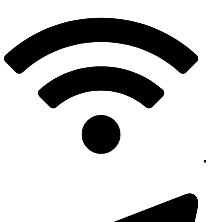
پرش
به
محتوا