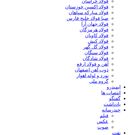
فولاد خراسان
فولاد اکسین خوزستان
فولاد مبارکه سپاهان
صبا فولاد خلیج فارس
فولاد جهان آرا
فولاد هرمزگان
فولاد کاویان
فولاد کیش
فولاد گل گهر
فولاد سنگان
فولاد شادگان
آهن و فولاد ارفع
ذوب آهن اصفهان
نورد و لوله اهواز
گروه ملی
ایمیدرو
انتصاب ها
گفتگو
یادداشت
چندرسانه
فیلم
عکس
صوت
نفت