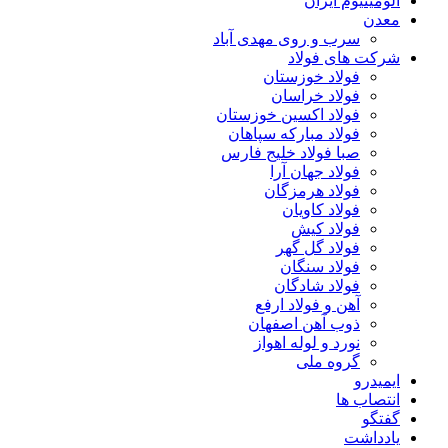
آلومینیوم ایران
معدن
سرب و روی مهدی آباد
شرکت های فولاد
فولاد خوزستان
فولاد خراسان
فولاد اکسین خوزستان
فولاد مبارکه سپاهان
صبا فولاد خلیج فارس
فولاد جهان آرا
فولاد هرمزگان
فولاد کاویان
فولاد کیش
فولاد گل گهر
فولاد سنگان
فولاد شادگان
آهن و فولاد ارفع
ذوب آهن اصفهان
نورد و لوله اهواز
گروه ملی
ایمیدرو
انتصاب ها
گفتگو
یادداشت