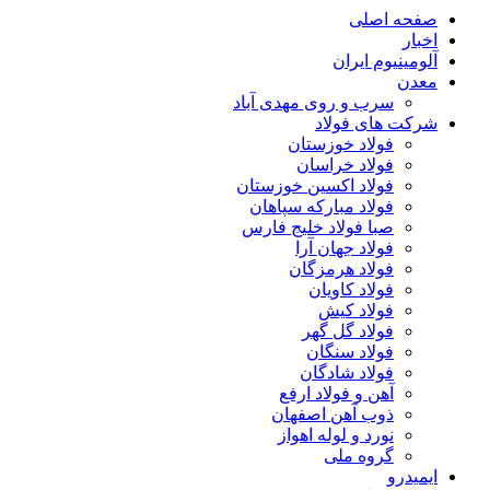
صفحه اصلی
اخبار
آلومینیوم ایران
معدن
سرب و روی مهدی آباد
شرکت های فولاد
فولاد خوزستان
فولاد خراسان
فولاد اکسین خوزستان
فولاد مبارکه سپاهان
صبا فولاد خلیج فارس
فولاد جهان آرا
فولاد هرمزگان
فولاد کاویان
فولاد کیش
فولاد گل گهر
فولاد سنگان
فولاد شادگان
آهن و فولاد ارفع
ذوب آهن اصفهان
نورد و لوله اهواز
گروه ملی
ایمیدرو