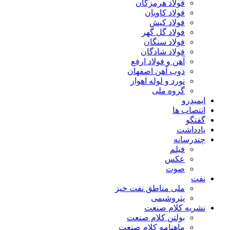
فولاد هرمزگان
فولاد کاویان
فولاد کیش
فولاد گل گهر
فولاد سنگان
فولاد شادگان
آهن و فولاد ارفع
ذوب آهن اصفهان
نورد و لوله اهواز
گروه ملی
ایمیدرو
انتصاب ها
گفتگو
یادداشت
چندرسانه
فیلم
عکس
صوت
نفت
ملی مناطق نفت خیز
پتروشیمی
نشریه کلام صنعت
بولتن کلام صنعت
ماهنامه کلام صنعت