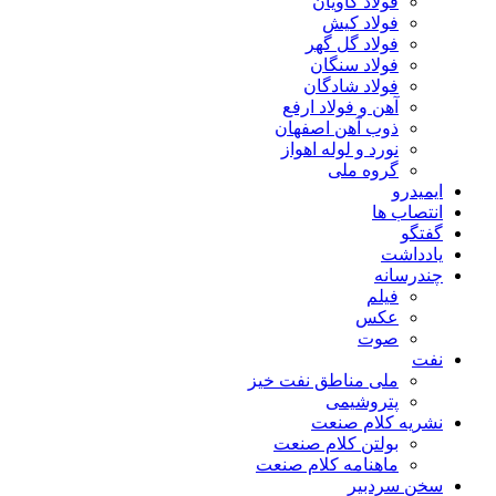
فولاد کاویان
فولاد کیش
فولاد گل گهر
فولاد سنگان
فولاد شادگان
آهن و فولاد ارفع
ذوب آهن اصفهان
نورد و لوله اهواز
گروه ملی
ایمیدرو
انتصاب ها
گفتگو
یادداشت
چندرسانه
فیلم
عکس
صوت
نفت
ملی مناطق نفت خیز
پتروشیمی
نشریه کلام صنعت
بولتن کلام صنعت
ماهنامه کلام صنعت
سخن سردبیر