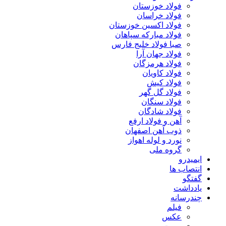
فولاد خوزستان
فولاد خراسان
فولاد اکسین خوزستان
فولاد مبارکه سپاهان
صبا فولاد خلیج فارس
فولاد جهان آرا
فولاد هرمزگان
فولاد کاویان
فولاد کیش
فولاد گل گهر
فولاد سنگان
فولاد شادگان
آهن و فولاد ارفع
ذوب آهن اصفهان
نورد و لوله اهواز
گروه ملی
ایمیدرو
انتصاب ها
گفتگو
یادداشت
چندرسانه
فیلم
عکس