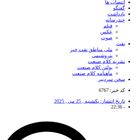
انتصاب ها
گفتگو
یادداشت
چندرسانه
فیلم
عکس
صوت
نفت
ملی مناطق نفت خیز
پتروشیمی
نشریه کلام صنعت
بولتن کلام صنعت
ماهنامه کلام صنعت
سخن سردبیر
کد خبر: 6767
تاریخ انتشار:
یکشنبه , 25 می , 2025
22:36
-