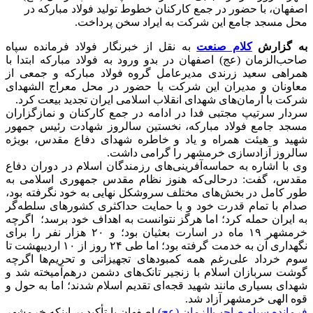
اصفهان، با حضور در جمع کارکنان خطوط تولید فولاد مبارکه در
محل مسجد جامع این شرکت به ایراد سخن پرداخت.
به گزارش
کلام صنعت
به نقل از خبرنگار فولاد فرمانده سپاه
صاحب‌الزمان (عج) اصفهان در بدو ورود به فولاد مبارکه ابتدا با
همراهی سعید زرندی مدیرعامل گروه فولاد مبارکه و جمعی از
معاونان و مدیران این شرکت با حضور در محل معراج الشهدای
شرکت با آرمان‌های شهدای انقلاب اسلامی ایران تجدید بیعت کرد.
سردار سرتیپ مجتبی فدا در ادامه در جمع کارکنان و نمازگزاران
مسجد جامع فولاد مبارکه، نخستین سالروز شهادت رئیس جمهور
شهید و هیئت همراه و یاد و خاطره شهدای دفاع مقدس، بویژه
سالروز آزادسازی خرمشهر را گرامی داشت.
وی با اشاره به حماسه‌آفرینی‌های رزمندگان اسلام در دوران دفاع
مقدس، گفت: درحالی‌که هنوز نظام مقدس جمهوری اسلامی به
طور کامل در بخش‌های مختلف سروشکل نهایی به خود نگرفته بود،
صدام با تمام قدرت خود و با حمایت حداکثری کشورهای سلطه‌گر
به ایران حمله کرد؛ اما هرگز نتوانست به اهداف خود برسد؛ اگرچه
خرمشهر ۱۹ ماه در اسارت بعثیان بود؛ و ۲۰ هزار نفر را برای
نگهداری آن به خدمت گرفته بود؛ اما طی ۲۴ روز از ۱۰ اردیبهشت تا
سوم خرداد علی‌رغم همه کمبودهای تجهیزاتی و تحریم‌ها اگرچه
گوشت سربازان اسلام با زنجیر تانک‌های دشمن درهم‌آمیخته شد و
شهدای بسیاری مانند شهید قجه‌ای تقدیم اسلام شدند؛ اما به حول و
قوه الهی خرمشهر آزاد شد.
فرمانده سپاه صاحب‌الزمان (عج)
اصفهان با تأکید بر اینکه خرمشهرِ