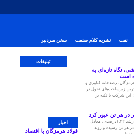
نفت
نشریه کلام صنعت
سخن سردبیر
تبلیغات
ی، نگاه تازه‌ای به
ه است
مزگان، رصدخانه فناوری و
‌ترین زیرساخت‌های تحول در
 این شرکت با تکیه بر
قیمت جهانی مس در معاملات اخیر با رشد ۱.۴۲درصدی، معادل
اخبار
، به ۱۴هزار و ۴۷.۹۷ دلار در هر تن رسیده و روند
فولاد هرمزگان با اقتصاد
ی حفظ