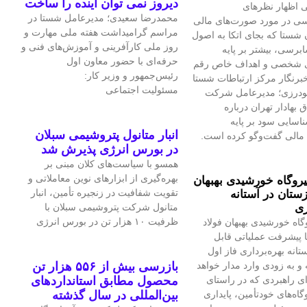
دیروز نمی توان اینده را ساخت
 اظهار نظرهای
محمدرضا سعیدی؛ مدیرعامل شستا در
سی در مورد صورت‌های مالی
مراسم گرامیداشت هفته ملی مهارت و
 شستا که بجای اتکا به اصول
روز ملی کارآفرینی و آموزش‌های فنی و
برسی، بیشتر بر پایه
حرفه‌ای با حضور معاون اول
ی شخصی و اهداف خاص رقم
رئیس‌جمهور و وزیر کار:
برنگار مرکز ارتباطات شستا
مسئولیت اجتماعی
گودرزی؛ مدیرعامل شرکت
بهادار تهران درباره
سایی سود بر پایه
انبار متانول پتروشیمی سبلان
مالی گفت‌وگو کرده است.
در بورس انرژی پذیرش شد
همسو با سیاست‌های کلان مبنی بر
بهره‌گیری از ابزارهای نوین معاملاتی و
یروگاه خورشیدی بهبهان
تقویت شفافیت در زنجیره تأمین، انبار
ستان در آستانه
ری
متانول شرکت پتروشیمی سبلان با
ظرفیت ۱۰ هزار تن در بورس انرژی
گاه خورشیدی بهبهان فولاد
 پیشرفت عملیاتی قابل‌
تانه بهره‌برداری فاز اول
و به‌ زودی وارد مدار خواهد
بازرسی بیش از ۵۵۶ هزار تن
ای راهبردی که در راستای
محصول مطابق استانداردهای
اه‌های خودتأمین، پایداری
بین‌المللی در سال گذشته