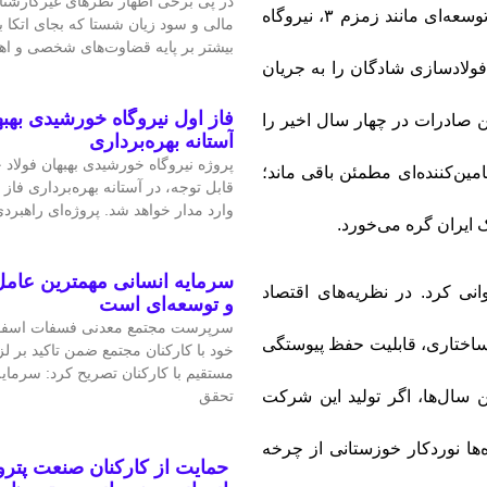
در پی برخی اظهار نظرهای غیرکارشن
شود. اما چنین نشد. نه‌تنها در صف رقابت ماند، بلکه پروژه‌های توسعه‌ای مانند زمزم ۳، نیروگاه
مالی و سود زیان شستا که بجای اتکا
بیشتر بر پایه قضاوت‌‌های شخصی و 
، نیروگاه خورشیدی ۶۰۰ مگاواتی و فولادسازی شادگان را به جریان
فاز اول نیروگاه خورشیدی بهبه
ال بازار جهانی فولاد، همچنان ۵.۸ میلیون تن صادرات در چهار سال اخیر را
آستانه بهره‌برداری
پروژه نیروگاه خورشیدی بهبهان فولاد
ر دل بحران، برای ۲۸ کشور جهان تامین‌کننده‌ای مطمئن باقی ماند؛
قابل‌ توجه، در آستانه بهره‌برداری فاز 
وارد مدار خواهد شد. پروژه‌ای راهبردی
 ایران گره می‌خورد.
سرمایه انسانی مهمترین عامل
نی کرد. در نظریه‌های اقتصاد
و توسعه‌ای است
سرپرست مجتمع معدنی فسفات اسفو
 ساختاری، قابلیت حفظ پیوستگی
خود با کارکنان مجتمع ضمن تاکید بر 
مستقیم با کارکنان تصریح کرد: سرمای
تحقق
این سال‌ها، اگر تولید این شرکت
ه‌ها نوردکار خوزستانی از چرخه
حمایت از کارکنان صنعت پتر