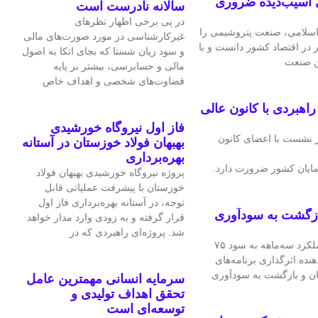
 آسیب‌دیده ضروری
سالانه نادرست است
در پی برخی اظهار نظرهای
سلامی، صنعت پتروشیمی را
غیرکارشناسی در مورد صورت‌های مالی
ر در اقتصاد کشور دانست و با
و سود زیان شستا که بجای اتکا به اصول
ین صنعت
مالی و حسابرسی، بیشتر بر پایه
قضاوت‌‌های شخصی و اهداف خاص
هبردی با کانون عالی
فاز اول نیروگاه خورشیدی
 نشست با اعضای کانون
بهبهان فولاد خوزستان در آستانه
بهره‌برداری
ایان کشور ضرورت دارد.
پروژه نیروگاه خورشیدی بهبهان فولاد
خوزستان با پیشرفت عملیاتی قابل‌
توجه، در آستانه بهره‌برداری فاز اول
ازگشت به سودآوری
قرار گرفته و به‌ زودی وارد مدار خواهد
شد. پروژه‌ای راهبردی که در
شرکت فرآورده‌های نسوز ایران در عملکرد سه‌ماهه به سود ۷۵
هنده اثرگذاری برنامه‌های
ان و بازگشت به سودآوری
سرمایه انسانی مهمترین عامل
تحقق اهداف تولیدی و
توسعه‌ای است