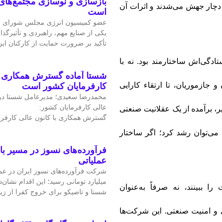
بازسازی و نوسازی مجتمع‌های
 دچار جهش می‌شدند و اثرات آن
است
عضو کمیسیون انرژی مجلس شورای ا
یکی از صنایع مهم، راهبردی و تأثیرگذا
تأکید بر ضرورت حمایت از کارکنان ا
ادگی‌اش ساختارمند بود. نه با
شستا آماده گسترش همکاری را
و جازموریان، تا ارتقاء کارایی
کارفرمایان کشور است
محمدرضا سعیدی؛ مدیرعامل شستا در
عالی کارفرمایان کشور:
یر، برآمده از یک عقلانیت صنعتی
گسترش همکاری با کانون عالی کارفرم
 می‌توان رشد کرد؛ اگر ساختار
فرآورده‌های نسوز در مسیر ب
عملیاتی
میلیارد تومانی رسید؛ این اقدام نشان‌د
 ببینند، نه صرفاً به‌عنوان
شستا و تاصیکو برای خروج کفرا از زی
 و امنیت صنعتی. این شرکت‌ها