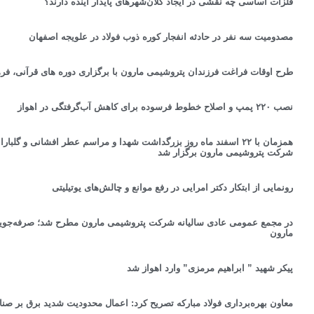
فلزات اساسی چه نقشی در ایجاد کلان‌شهرهای پایدار آینده دارند؟
مصدومیت سه نفر در حادثه انفجار کوره ذوب فولاد در علویجه اصفهان
طرح اوقات فراغت فرزندان پتروشیمی مارون با برگزاری دوره های قرآنی، ف
نصب ۲۲۰ پمپ و اصلاح خطوط فرسوده برای کاهش آب‌گرفتگی در اهواز
همزمان با ۲۲ اسفند ماه روز بزرگداشت شهدا و مراسم عطر افشانی و گل
شرکت پتروشیمی مارون برگزار شد
رونمایی از ابتکار دکتر امرایی در رفع موانع و چالش‌های یوتیلیتی
مارون
پیکر شهید ” ابراهیم مرمزی” وارد اهواز شد
معاون بهره‌برداری فولاد مبارکه تصریح کرد: اعمال محدودیت شدید برق بر صنا