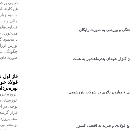
در پی برخی
غیرکارشنا
و سود زیان
مالی و حسا
قضاوت‌‌ها
رهنگی و ورزشی به صورت رایگان
می‌خورد، خ
با محمود 
بورس اوراق 
چگونگی شنا
صورت‌های 
باران گلزار شهدای بندرماهشهر به همت
فاز اول ن
فولاد خوز
بهره‌بردا
در مجمع عمومی عادی سالیانه شرکت پتروشیمی مارون مطرح شد؛ صرفه‌جویی ۷ میلیون دلاری در شرکت پتروشیمی
پروژه نیرو
خوزستان با
توجه، در آس
قرار گرفته 
شد. پروژه‌
توسعه نیروگ
یع فولادی و ضربه به اقتصاد كشور