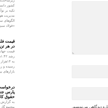
زیرساخت‌ه
کشور دانست
تکیه بر نو
مدیریت هوش
الگوهای س
«فولاد سبز
در هر تن 
قیمت جهانی
رسیده و رو
بازارهای ب
درخواست 
پارس جن
حقوق کا
به گزارش 
اره دیدگاهی می‌نویسم.
مجتمع گاز 