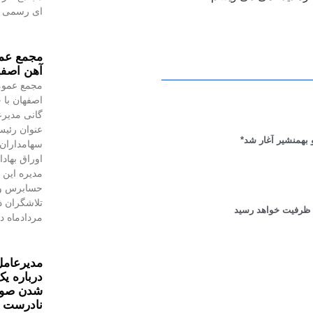
ای رسمی به
مجمع عمو
آهن اصفه
مجمع عموم
اصفهان با 
گانی مدیرع
عنوان رئیس
بهمنشیر آغار شد*
سهامداران،
اوراق بهاد
مدیره این 
حسابرس و 
مردادماه در
مدیرعامل
درباره یک
شدن صورت
نادرست 