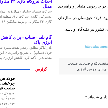
احداث نیرو
مدلل
 در چارچوبی متمایز و راهبردی
شرکت سیمان سامان (مدلل) به عنوان 
مشترکین کلیدی شرکت برق منطقه‌ای غ
ود. فولاد خوزستان در سال‌های
گازی ۲۴ مگاواتی و تولید میانگین ۱۸ مگاوات برق، گامی
شور نیز تکیه‌گاه او باشد.
گام بلند «صناپ» برای کاهش ا
انرژی پاک
https://kalames
نادر ثناگو مطلق، رئیس هیئت‌مدیره ش
فولاد (صناپ)، با تشریح راهبردهای ا
تجدیدپذیر، تأکید کرد: کاهش ارزبری 
 صنعت،کلام صنعت
,
صنعت
زی‌های مزمن انرژی
گزارش
فولاد هرم
چرخشی، ن
صنعت فول
مدیرکل حف
ذاری شده‌اند
*
هرمزگان، ر
فولاد هرمز