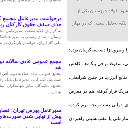
 شود. فولاد خوزستان یکی از
درخواست مدیرعامل مجتمع گا
بلکه به‌دلیل نقشی که در مهار
حذف سقف حقوق کارکنان ر
به گزارش کلام صنعت، مدیرعامل مجتم
ارسال نامه ای رسمی به مدیر هماهنگ
ملی گاز ایران، خواستار بازنگری در 
 و بیرون‌زا دست‌به‌گریبان بوده؛
مجمع عمومی عادی سالانه ذو
تی، سقوط برخی بنگاه‌ها، کاهش
شد
مجمع عمومی عادی سالانه ذوب آهن اص
منابع انرژی. در چنین شرایطی،
اسماعیل للـه گانی مدیرعامل بانک رف
مجمع، نمایندگان سایر سهامداران، نم
آمریکا قرار گرفته، هم در معرض
بهادار،
ری دولتی دست‌وپنجه نرم کرده،
مدیرعامل بورس تهران: قضاوت
پیش از نهایی شدن صورت‌های 
ازمانی یا عقب‌نشینی راهبردی
است