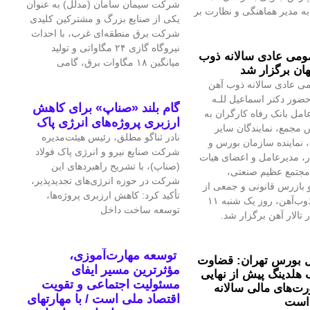
شرکت سیمان سامان (مدلل) به عنوان
 مدیر هماهنگی و نظارت بر
یکی از صنایع بزرگ و مشترکین کلیدی
شرکت برق منطقه‌ای غرب، با احداث
نیروگاه گازی ۲۴ مگاواتی و تولید
می عادی سالانه ذوب
میانگین ۱۸ مگاوات برق، گامی
ان برگزار شد
ی عادی سالانه ذوب آهن
حضور دکتر اسماعیل للـه
گام بلند «صناپ» برای کاهش
امل بانک رفاه کارگران به
ارزبری پروژه‌های انرژی پاک
 مجمع، نمایندگان سایر
نادر ثناگو مطلق، رئیس هیئت‌مدیره
 نماینده سازمان بورس و
شرکت صنایع نیرو و انرژی پاک فولاد
ار، مدیرعامل و اعضای هیات
(صناپ)، با تشریح راهبردهای این
مجتمع عظیم صنعتی،
شرکت در حوزه انرژی‌های تجدیدپذیر،
بازرس قانونی و جمعی از
تأکید کرد: کاهش ارزبری پروژه‌ها،
تلاشگران ذوب‌آهن، روز یک شنبه ۱۱
توسعه ساخت داخل
 تالار آهن برگزار شد.
توسعه مهارت‌آموزی،
 بورس تهران: قضاوت
مؤثرترین مسیر ایفای
 هلدینگ پیش از نهایی
مسئولیت اجتماعی و تقویت
‌های مالی سالانه
اقتصاد ملی است / با مهارتهای
است