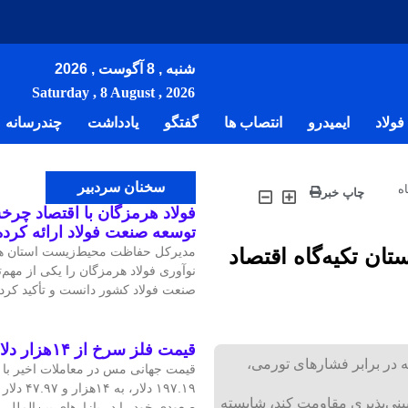
شنبه , 8 آگوست , 2026
Saturday , 8 August , 2026
ولاد
ایمیدرو
انتصاب ها
گفتگو
یادداشت
چندرسانه
سخنان سردبیر
ه
چاپ خبر
فولاد هرمزگان با اقتصاد چرخش
توسعه صنعت فولاد ارائه کرد
تان تکیه‌گاه اقتصاد
مدیرکل حفاظت محیط‌زیست استان هر
نوآوری فولاد هرمزگان را یکی از مهم
صنعت فولاد کشور دانست و تأکید کرد:
قیمت فلز سرخ از ۱۴هزار دلار در هر تن عبور کرد
ه در برابر فشارهای تورمی،
۱۹۷.۱۹ دلار
بینی‌پذیری مقاومت کند، شایسته
صعودی خود را در بازارهای بین‌الملل