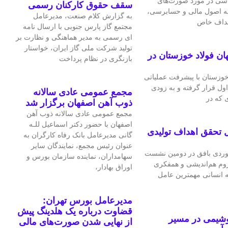
اسی در مورد صورت‌های
سقف حقوق کارکنان رسمی
 به اصول مالی و حسابرسی،
به گزارش کلام صنعت، مدیرعامل
اهداف خاص
مجتمع گاز پارس جنوبی با ارسال نامه
ای رسمی به مدیر هماهنگی و نظارت بر
تولید شرکت ملی گاز ایران، خواستار
ان فولاد خوزستان در
بازنگری در نظام پرداخت
 خوزستان با پیشرفت عملیاتی
اول قرار گرفته و به‌ زودی
مجمع عمومی عادی سالانه
 که در
ذوب آهن اصفهان برگزار شد
مجمع عمومی عادی سالانه ذوب آهن
اصفهان با حضور دکتر اسماعیل للـه
 تحقق اهداف تولیدی
گانی مدیرعامل بانک رفاه کارگران به
عنوان رئیس مجمع، نمایندگان سایر
ردی بافق در دومین نشست
سهامداران، نماینده سازمان بورس و
لزوم هم‌اندیشی و همفکری
اوراق بهادار،
ه انسانی مهمترین عامل
مدیرعامل بورس تهران:
قضاوت درباره یک هلدینگ پیش
وشیمی در مسیر
از نهایی شدن صورت‌های مالی