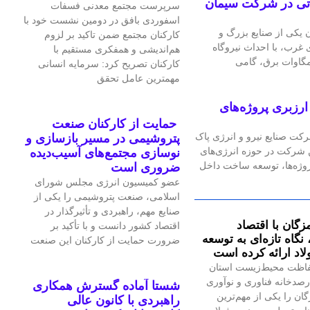
گاه گازی ۲۴ مگاواتی در شرکت سیمان
سرپرست مجتمع معدنی فسفات
اسفوردی بافق در دومین نشست خود با
یکی از صنایع بزرگ و
کارکنان مجتمع ضمن تاکید بر لزوم
رب، با احداث نیروگاه
هم‌اندیشی و همفکری مستقیم با
کارکنان تصریح کرد: سرمایه انسانی
مهمترین عامل تحقق
رزبری پروژه‌های
حمایت از کارکنان صنعت
رکت صنایع نیرو و انرژی پاک
پتروشیمی در مسیر بازسازی و
ین شرکت در حوزه انرژی‌های
نوسازی مجتمع‌های آسیب‌دیده
پروژه‌ها، توسعه ساخت داخل
ضروری است
عضو کمیسیون انرژی مجلس شورای
اسلامی، صنعت پتروشیمی را یکی از
صنایع مهم، راهبردی و تأثیرگذار در
زگان با اقتصاد
اقتصاد کشور دانست و با تأکید بر
گاه تازه‌ای به توسعه
ضرورت حمایت از کارکنان این صنعت
اد ارائه کرده است
اظت محیط‌زیست استان
صدخانه فناوری و نوآوری
شستا آماده گسترش همکاری
گان را یکی از مهم‌ترین
راهبردی با کانون عالی