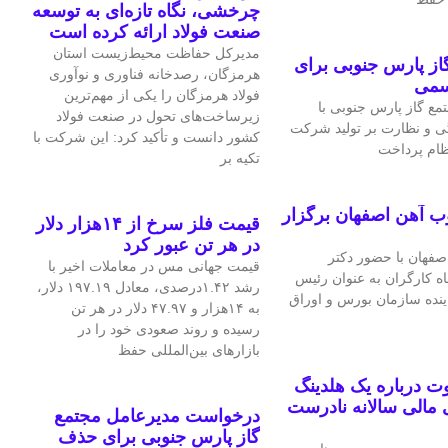
چرخشی، نگاه تازه‌ای به توسعه
صنعت فولاد ارائه کرده است
مدیرکل حفاظت محیط‌زیست استان
ز پارس جنوبی برای
هرمزگان، رصدخانه فناوری و نوآوری
سمی
فولاد هرمزگان را یکی از مهم‌ترین
ع گاز پارس جنوبی با
زیرساخت‌های تحول در صنعت فولاد
ی و نظارت بر تولید شرکت
کشور دانست و تأکید کرد: این شرکت با
نظام پرداخت
تکیه بر
ب آهن اصفهان برگزار
قیمت فلز سرخ از ۱۴هزار دلار
در هر تن عبور کرد
فهان با حضور دکتر
قیمت جهانی مس در معاملات اخیر با
اه کارگران به عنوان رئیس
رشد ۱.۴۲درصدی، معادل ۱۹۷.۱۹ دلار،
اینده سازمان بورس و اوراق
به ۱۴هزار و ۴۷.۹۷ دلار در هر تن
رسیده و روند صعودی خود را در
بازارهای بین‌المللی حفظ
 درباره یک هلدینگ
مالی سالانه نادرست
درخواست مدیرعامل مجتمع
گاز پارس جنوبی برای حذف