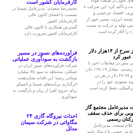
ای تحول در صنعت فولاد
کارفرمایان کشور است
 و تأکید کرد: این شرکت با
محمدرضا سعیدی؛ مدیرعامل شستا در
آوری، اقتصاد چرخشی و
نشست با اعضای کانون عالی
مند انرژی، مسیر عبور از
کارفرمایان کشور:
نتی تولید و حرکت به سمت
گسترش همکاری با کانون عالی
» را آغاز کرده است.
کارفرمایان کشور ضرورت دارد.
قیمت فلز سرخ از ۱۴هزار دلار
فرآورده‌های نسوز در مسیر
عبور کرد
بازگشت به سودآوری عملیاتی
 مس در معاملات اخیر با
شرکت فرآورده‌های نسوز ایران در
رشد ۱.۴۲درصدی، معادل ۱۹۷.۱۹ دلار،
عملکرد سه‌ماهه به سود ۷۵ میلیارد
به ۱۴هزار و ۴۷.۹۷ دلار در هر تن
تومانی رسید؛ این اقدام نشان‌دهنده
ند صعودی خود را در
اثرگذاری برنامه‌های شستا و تاصیکو
ین‌المللی حفظ کرده است.
برای خروج کفرا از زیان و بازگشت به
سودآوری
مدیرعامل مجتمع گاز
وبی برای حذف سقف
احداث نیروگاه گازی ۲۴
رکنان رسمی
مگاواتی در شرکت سیمان
کلام صنعت، مدیرعامل
مدلل
پارس جنوبی با ارسال نامه