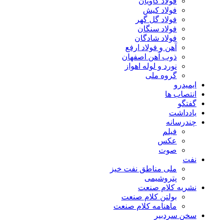
فولاد کاویان
فولاد کیش
فولاد گل گهر
فولاد سنگان
فولاد شادگان
آهن و فولاد ارفع
ذوب آهن اصفهان
نورد و لوله اهواز
گروه ملی
ایمیدرو
انتصاب ها
گفتگو
یادداشت
چندرسانه
فیلم
عکس
صوت
نفت
ملی مناطق نفت خیز
پتروشیمی
نشریه کلام صنعت
بولتن کلام صنعت
ماهنامه کلام صنعت
سخن سردبیر