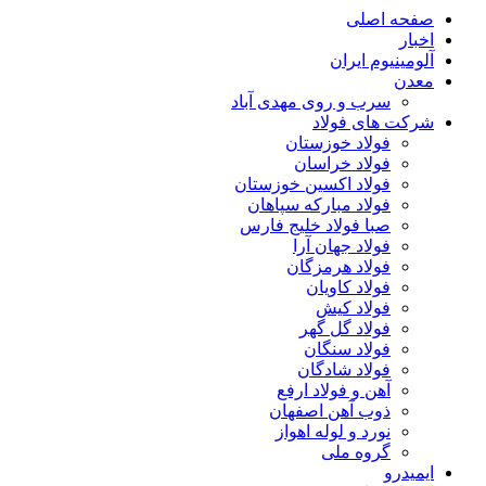
صفحه اصلی
اخبار
آلومینیوم ایران
معدن
سرب و روی مهدی آباد
شرکت های فولاد
فولاد خوزستان
فولاد خراسان
فولاد اکسین خوزستان
فولاد مبارکه سپاهان
صبا فولاد خلیج فارس
فولاد جهان آرا
فولاد هرمزگان
فولاد کاویان
فولاد کیش
فولاد گل گهر
فولاد سنگان
فولاد شادگان
آهن و فولاد ارفع
ذوب آهن اصفهان
نورد و لوله اهواز
گروه ملی
ایمیدرو