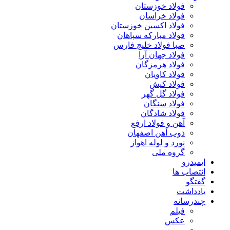
فولاد خوزستان
فولاد خراسان
فولاد اکسین خوزستان
فولاد مبارکه سپاهان
صبا فولاد خلیج فارس
فولاد جهان آرا
فولاد هرمزگان
فولاد کاویان
فولاد کیش
فولاد گل گهر
فولاد سنگان
فولاد شادگان
آهن و فولاد ارفع
ذوب آهن اصفهان
نورد و لوله اهواز
گروه ملی
ایمیدرو
انتصاب ها
گفتگو
یادداشت
چندرسانه
فیلم
عکس