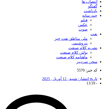
انتصاب ها
گفتگو
یادداشت
چندرسانه
فیلم
عکس
صوت
نفت
ملی مناطق نفت خیز
پتروشیمی
نشریه کلام صنعت
بولتن کلام صنعت
ماهنامه کلام صنعت
سخن سردبیر
کد خبر: 5570
تاریخ انتشار:
شنبه , 12 آوریل , 2025
13:19
-