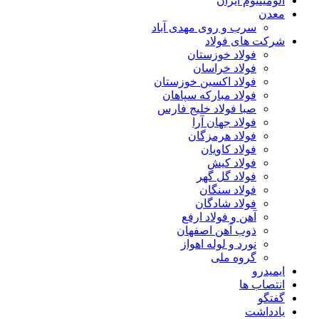
آلومینیوم ایران
معدن
سرب و روی مهدی آباد
شرکت های فولاد
فولاد خوزستان
فولاد خراسان
فولاد اکسین خوزستان
فولاد مبارکه سپاهان
صبا فولاد خلیج فارس
فولاد جهان آرا
فولاد هرمزگان
فولاد کاویان
فولاد کیش
فولاد گل گهر
فولاد سنگان
فولاد شادگان
آهن و فولاد ارفع
ذوب آهن اصفهان
نورد و لوله اهواز
گروه ملی
ایمیدرو
انتصاب ها
گفتگو
یادداشت