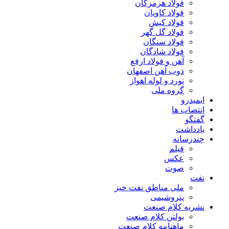
فولاد هرمزگان
فولاد کاویان
فولاد کیش
فولاد گل گهر
فولاد سنگان
فولاد شادگان
آهن و فولاد ارفع
ذوب آهن اصفهان
نورد و لوله اهواز
گروه ملی
ایمیدرو
انتصاب ها
گفتگو
یادداشت
چندرسانه
فیلم
عکس
صوت
نفت
ملی مناطق نفت خیز
پتروشیمی
نشریه کلام صنعت
بولتن کلام صنعت
ماهنامه کلام صنعت