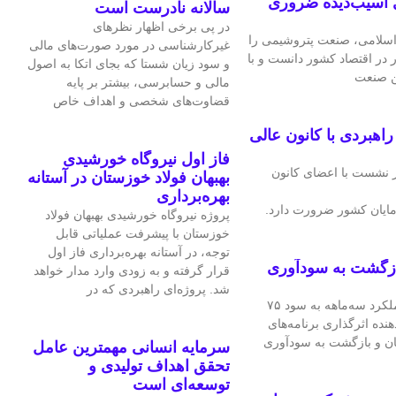
 آسیب‌دیده ضروری
سالانه نادرست است
در پی برخی اظهار نظرهای
سلامی، صنعت پتروشیمی را
غیرکارشناسی در مورد صورت‌های مالی
ر در اقتصاد کشور دانست و با
و سود زیان شستا که بجای اتکا به اصول
ین صنعت
مالی و حسابرسی، بیشتر بر پایه
قضاوت‌‌های شخصی و اهداف خاص
هبردی با کانون عالی
فاز اول نیروگاه خورشیدی
 نشست با اعضای کانون
بهبهان فولاد خوزستان در آستانه
بهره‌برداری
ایان کشور ضرورت دارد.
پروژه نیروگاه خورشیدی بهبهان فولاد
خوزستان با پیشرفت عملیاتی قابل‌
توجه، در آستانه بهره‌برداری فاز اول
ازگشت به سودآوری
قرار گرفته و به‌ زودی وارد مدار خواهد
شد. پروژه‌ای راهبردی که در
شرکت فرآورده‌های نسوز ایران در عملکرد سه‌ماهه به سود ۷۵
هنده اثرگذاری برنامه‌های
ان و بازگشت به سودآوری
سرمایه انسانی مهمترین عامل
تحقق اهداف تولیدی و
توسعه‌ای است