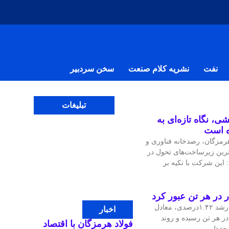
نفت
نشریه کلام صنعت
سخن سردبیر
تبلیغات
ی، نگاه تازه‌ای به
ه است
مزگان، رصدخانه فناوری و
‌ترین زیرساخت‌های تحول در
 این شرکت با تکیه بر
قیمت جهانی مس در معاملات اخیر با رشد ۱.۴۲درصدی، معادل
اخبار
، به ۱۴هزار و ۴۷.۹۷ دلار در هر تن رسیده و روند
فولاد هرمزگان با اقتصاد
ی حفظ