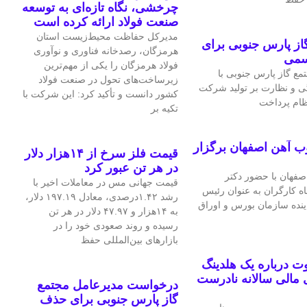
چرخشی، نگاه تازه‌ای به توسعه
صنعت فولاد ارائه کرده است
مدیرکل حفاظت محیط‌زیست استان
ز پارس جنوبی برای
هرمزگان، رصدخانه فناوری و نوآوری
سمی
فولاد هرمزگان را یکی از مهم‌ترین
ع گاز پارس جنوبی با
زیرساخت‌های تحول در صنعت فولاد
ی و نظارت بر تولید شرکت
کشور دانست و تأکید کرد: این شرکت با
نظام پرداخت
تکیه بر
ب آهن اصفهان برگزار
قیمت فلز سرخ از ۱۴هزار دلار
در هر تن عبور کرد
فهان با حضور دکتر
قیمت جهانی مس در معاملات اخیر با
اه کارگران به عنوان رئیس
رشد ۱.۴۲درصدی، معادل ۱۹۷.۱۹ دلار،
اینده سازمان بورس و اوراق
به ۱۴هزار و ۴۷.۹۷ دلار در هر تن
رسیده و روند صعودی خود را در
بازارهای بین‌المللی حفظ
 درباره یک هلدینگ
مالی سالانه نادرست
درخواست مدیرعامل مجتمع
گاز پارس جنوبی برای حذف