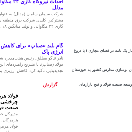
احداث نیرو
مدلل
شرکت سیمان سامان (مدلل) به عنوان 
مشترکین کلیدی شرکت برق منطقه‌ای غ
گازی ۲۴ مگاواتی و تولید میانگین ۱۸ مگاوات برق، گامی
گام بلند «صناپ» برای کاهش ا
 یک نامه در فضای مجازی / با دروغ
انرژی پاک
نادر ثناگو مطلق، رئیس هیئت‌مدیره ش
فولاد (صناپ)، با تشریح راهبردهای ا
ان نوسازی مدارس کشور به خوزستان
تجدیدپذیر، تأکید کرد: کاهش ارزبری 
گزارش
ایران اکسپو ۲۰۲۵: هم‌افزایی برای توسعه صنعت فولاد و فتح بازارهای
فولاد هرم
چرخشی، ن
صنعت فول
مدیرکل حف
هرمزگان، ر
فولاد هرمز