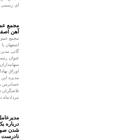
ای رسمی به
مجمع عمو
آهن اصفه
مجمع عموم
اصفهان با 
گانی مدیرع
عنوان رئیس
سهامداران،
اوراق بهاد
مدیره این 
حسابرس و 
مردادماه در
مدیرعامل
درباره یک
شدن صورت
نادرست 