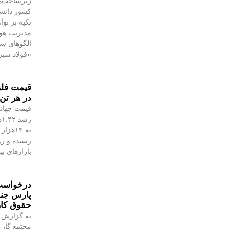
زیرساخت‌ه
کشور دانست
تکیه بر نو
مدیریت هوش
الگوهای س
«فولاد سبز
در هر تن 
قیمت جهانی
رسیده و رو
بازارهای ب
درخواست 
پارس جن
حقوق کا
به گزارش 
مجتمع گاز 