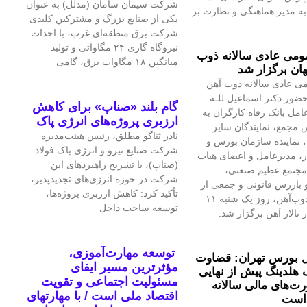
شرکت سیمان سامان (مدلل) به عنوان
 مدیر هماهنگی و نظارت بر
یکی از صنایع بزرگ و مشترکین کلیدی
شرکت برق منطقه‌ای غرب، با احداث
نیروگاه گازی ۲۴ مگاواتی و تولید
می عادی سالانه ذوب
میانگین ۱۸ مگاوات برق، گامی
ان برگزار شد
ی عادی سالانه ذوب آهن
حضور دکتر اسماعیل للـه
گام بلند «صناپ» برای کاهش
امل بانک رفاه کارگران به
ارزبری پروژه‌های انرژی پاک
 مجمع، نمایندگان سایر
نادر ثناگو مطلق، رئیس هیئت‌مدیره
 نماینده سازمان بورس و
شرکت صنایع نیرو و انرژی پاک فولاد
ار، مدیرعامل و اعضای هیات
(صناپ)، با تشریح راهبردهای این
مجتمع عظیم صنعتی،
شرکت در حوزه انرژی‌های تجدیدپذیر،
بازرس قانونی و جمعی از
تأکید کرد: کاهش ارزبری پروژه‌ها،
تلاشگران ذوب‌آهن، روز یک شنبه ۱۱
توسعه ساخت داخل
 تالار آهن برگزار شد.
توسعه مهارت‌آموزی،
 بورس تهران: قضاوت
مؤثرترین مسیر ایفای
 هلدینگ پیش از نهایی
مسئولیت اجتماعی و تقویت
‌های مالی سالانه
اقتصاد ملی است / با مهارتهای
است