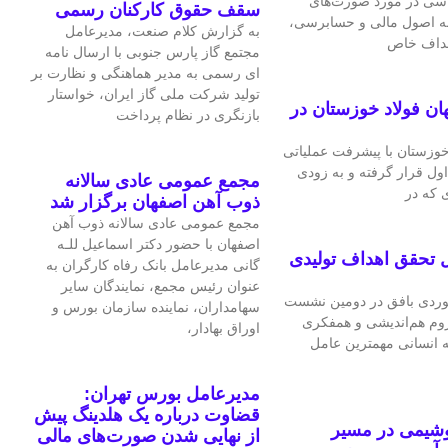
اسی در مورد صورت‌های
سقف حقوق کارکنان رسمی
 به اصول مالی و حسابرسی،
به گزارش کلام صنعت، مدیرعامل
اهداف خاص
مجتمع گاز پارس جنوبی با ارسال نامه
ای رسمی به مدیر هماهنگی و نظارت بر
تولید شرکت ملی گاز ایران، خواستار
ان فولاد خوزستان در
بازنگری در نظام پرداخت
 خوزستان با پیشرفت عملیاتی
اول قرار گرفته و به‌ زودی
مجمع عمومی عادی سالانه
 که در
ذوب آهن اصفهان برگزار شد
مجمع عمومی عادی سالانه ذوب آهن
اصفهان با حضور دکتر اسماعیل للـه
 تحقق اهداف تولیدی
گانی مدیرعامل بانک رفاه کارگران به
عنوان رئیس مجمع، نمایندگان سایر
ردی بافق در دومین نشست
سهامداران، نماینده سازمان بورس و
لزوم هم‌اندیشی و همفکری
اوراق بهادار،
ه انسانی مهمترین عامل
مدیرعامل بورس تهران:
قضاوت درباره یک هلدینگ پیش
وشیمی در مسیر
از نهایی شدن صورت‌های مالی