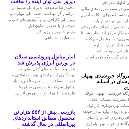
دیروز نمی توان اینده را ساخت
 اظهار نظرهای
محمدرضا سعیدی؛ مدیرعامل شستا در
سی در مورد صورت‌های مالی
مراسم گرامیداشت هفته ملی مهارت و
 شستا که بجای اتکا به اصول
روز ملی کارآفرینی و آموزش‌های فنی و
برسی، بیشتر بر پایه
حرفه‌ای با حضور معاون اول
ی شخصی و اهداف خاص رقم
رئیس‌جمهور و وزیر کار:
برنگار مرکز ارتباطات شستا
مسئولیت اجتماعی
گودرزی؛ مدیرعامل شرکت
بهادار تهران درباره
سایی سود بر پایه
انبار متانول پتروشیمی سبلان
مالی گفت‌وگو کرده است.
در بورس انرژی پذیرش شد
همسو با سیاست‌های کلان مبنی بر
بهره‌گیری از ابزارهای نوین معاملاتی و
یروگاه خورشیدی بهبهان
تقویت شفافیت در زنجیره تأمین، انبار
ستان در آستانه
ری
متانول شرکت پتروشیمی سبلان با
ظرفیت ۱۰ هزار تن در بورس انرژی
گاه خورشیدی بهبهان فولاد
 پیشرفت عملیاتی قابل‌
تانه بهره‌برداری فاز اول
و به‌ زودی وارد مدار خواهد
بازرسی بیش از ۵۵۶ هزار تن
ای راهبردی که در راستای
محصول مطابق استانداردهای
اه‌های خودتأمین، پایداری
بین‌المللی در سال گذشته