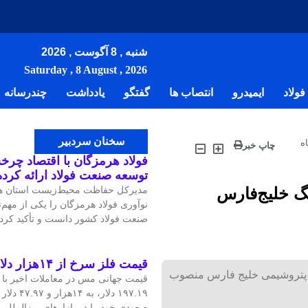
شنبه , 8 آگوست , 2026
Saturday , 8 August , 2026
ولاد
ایمیدرو
انتصاب ها
گفتگو
یادداشت
چندرسانه
سخنان سردبیر
ه
چاپ خبر
فولاد هرمزگان با اقتصاد چرخش
توسعه صنعت فولاد ارائه کرد
گ خلیج‌فارس
مدیرکل حفاظت محیط‌زیست استان هر
نوآوری فولاد هرمزگان را یکی از مهم
صنعت فولاد کشور دانست و تأکید کرد:
قیمت فلز سرخ از ۱۴هزار دلار در هر تن عبور کرد
 پتروشیمی ‌خلیج فارس منصوب
۱۹۷.۱۹ دلار
صعودی خود را در بازارهای بین‌الملل