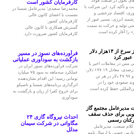
ای تحول در صنعت فولاد
کارفرمایان کشور است
 و تأکید کرد: این شرکت با
محمدرضا سعیدی؛ مدیرعامل شستا در
آوری، اقتصاد چرخشی و
نشست با اعضای کانون عالی
مند انرژی، مسیر عبور از
کارفرمایان کشور:
نتی تولید و حرکت به سمت
گسترش همکاری با کانون عالی
» را آغاز کرده است.
کارفرمایان کشور ضرورت دارد.
قیمت فلز سرخ از ۱۴هزار دلار
فرآورده‌های نسوز در مسیر
عبور کرد
بازگشت به سودآوری عملیاتی
 مس در معاملات اخیر با
شرکت فرآورده‌های نسوز ایران در
رشد ۱.۴۲درصدی، معادل ۱۹۷.۱۹ دلار،
عملکرد سه‌ماهه به سود ۷۵ میلیارد
به ۱۴هزار و ۴۷.۹۷ دلار در هر تن
تومانی رسید؛ این اقدام نشان‌دهنده
ند صعودی خود را در
اثرگذاری برنامه‌های شستا و تاصیکو
ین‌المللی حفظ کرده است.
برای خروج کفرا از زیان و بازگشت به
سودآوری
مدیرعامل مجتمع گاز
وبی برای حذف سقف
احداث نیروگاه گازی ۲۴
رکنان رسمی
مگاواتی در شرکت سیمان
کلام صنعت، مدیرعامل
مدلل
پارس جنوبی با ارسال نامه