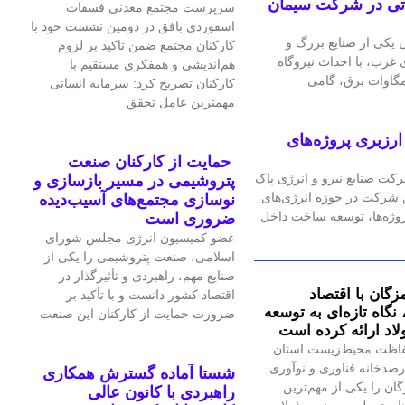
گاه گازی ۲۴ مگاواتی در شرکت سیمان
سرپرست مجتمع معدنی فسفات
اسفوردی بافق در دومین نشست خود با
یکی از صنایع بزرگ و
کارکنان مجتمع ضمن تاکید بر لزوم
رب، با احداث نیروگاه
هم‌اندیشی و همفکری مستقیم با
کارکنان تصریح کرد: سرمایه انسانی
مهمترین عامل تحقق
رزبری پروژه‌های
حمایت از کارکنان صنعت
رکت صنایع نیرو و انرژی پاک
پتروشیمی در مسیر بازسازی و
ین شرکت در حوزه انرژی‌های
نوسازی مجتمع‌های آسیب‌دیده
پروژه‌ها، توسعه ساخت داخل
ضروری است
عضو کمیسیون انرژی مجلس شورای
اسلامی، صنعت پتروشیمی را یکی از
صنایع مهم، راهبردی و تأثیرگذار در
زگان با اقتصاد
اقتصاد کشور دانست و با تأکید بر
گاه تازه‌ای به توسعه
ضرورت حمایت از کارکنان این صنعت
اد ارائه کرده است
اظت محیط‌زیست استان
صدخانه فناوری و نوآوری
شستا آماده گسترش همکاری
گان را یکی از مهم‌ترین
راهبردی با کانون عالی