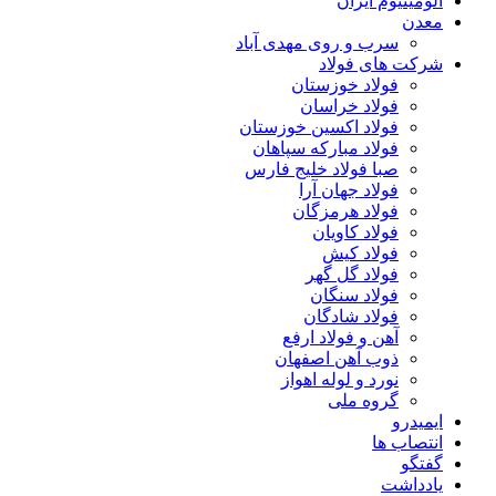
آلومینیوم ایران
معدن
سرب و روی مهدی آباد
شرکت های فولاد
فولاد خوزستان
فولاد خراسان
فولاد اکسین خوزستان
فولاد مبارکه سپاهان
صبا فولاد خلیج فارس
فولاد جهان آرا
فولاد هرمزگان
فولاد کاویان
فولاد کیش
فولاد گل گهر
فولاد سنگان
فولاد شادگان
آهن و فولاد ارفع
ذوب آهن اصفهان
نورد و لوله اهواز
گروه ملی
ایمیدرو
انتصاب ها
گفتگو
یادداشت