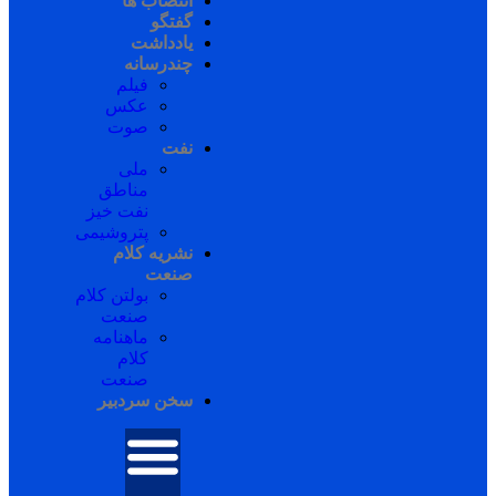
انتصاب ها
گفتگو
یادداشت
چندرسانه
فیلم
عکس
صوت
نفت
ملی
مناطق
نفت خیز
پتروشیمی
نشریه کلام
صنعت
بولتن کلام
صنعت
ماهنامه
کلام
صنعت
سخن سردبیر