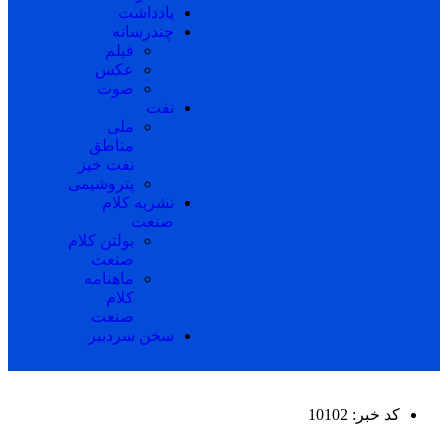
یادداشت
چندرسانه
فیلم
عکس
صوت
نفت
ملی
مناطق
نفت خیز
پتروشیمی
نشریه کلام
صنعت
بولتن کلام
صنعت
ماهنامه
کلام
صنعت
سخن سردبیر
کد خبر: 10102