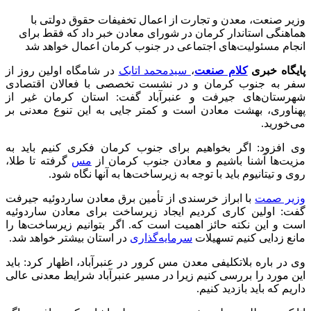
وزیر صنعت، معدن و تجارت از اعمال تخفیفات حقوق دولتی با
هماهنگی استاندار کرمان در شورای معادن خبر داد که فقط برای
انجام مسئولیت‌های اجتماعی در جنوب کرمان اعمال خواهد شد
پایگاه خبری
کلام صنعت
،
سیدمحمد اتابک
در شامگاه اولین روز از
سفر به جنوب کرمان و در نشست تخصصی با فعالان اقتصادی
شهرستان‌های جیرفت و عنبرآباد گفت: استان کرمان غیر از
پهناوری، بهشت معادن است و کمتر جایی به این تنوع معدنی بر
می‌خورید.
وی افزود: اگر بخواهیم برای جنوب کرمان فکری کنیم باید به
مزیت‌ها آشنا باشیم و معادن جنوب کرمان از
مس
گرفته تا طلا،
روی و تیتانیوم باید با توجه به زیرساخت‌ها به آنها نگاه شود.
وزیر صمت
با ابراز خرسندی از تأمین برق معادن ساردوئیه جیرفت
گفت: اولین کاری کردیم ایجاد زیرساخت برای معادن ساردوئیه
است و این نکته حائز اهمیت است که. اگر بتوانیم زیرساخت‌ها را
مانع زدایی کنیم تسهیلات
سرمایه‌گذاری
در استان بیشتر خواهد شد.
وی در باره بلاتکلیفی معدن مس کرور در عنبرآباد، اظهار کرد: باید
این مورد را بررسی کنیم زیرا در مسیر عنبرآباد شرایط معدنی عالی
داریم که باید بازدید کنیم.