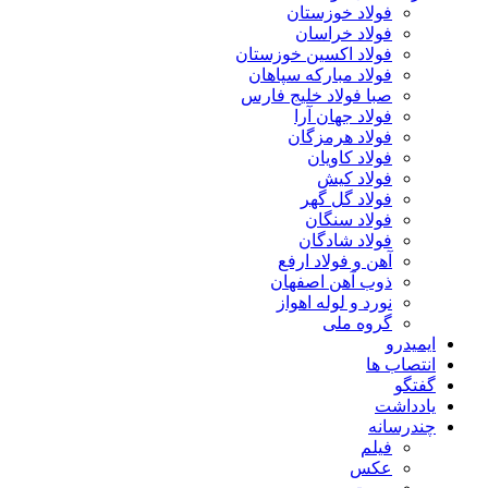
فولاد خوزستان
فولاد خراسان
فولاد اکسین خوزستان
فولاد مبارکه سپاهان
صبا فولاد خلیج فارس
فولاد جهان آرا
فولاد هرمزگان
فولاد کاویان
فولاد کیش
فولاد گل گهر
فولاد سنگان
فولاد شادگان
آهن و فولاد ارفع
ذوب آهن اصفهان
نورد و لوله اهواز
گروه ملی
ایمیدرو
انتصاب ها
گفتگو
یادداشت
چندرسانه
فیلم
عکس