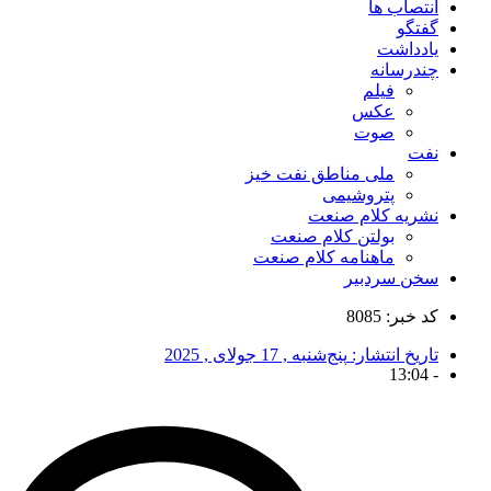
انتصاب ها
گفتگو
یادداشت
چندرسانه
فیلم
عکس
صوت
نفت
ملی مناطق نفت خیز
پتروشیمی
نشریه کلام صنعت
بولتن کلام صنعت
ماهنامه کلام صنعت
سخن سردبیر
کد خبر: 8085
تاریخ انتشار:
پنج‌شنبه , 17 جولای , 2025
13:04
-