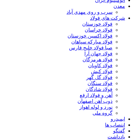
آلومینیوم ایران
معدن
سرب و روی مهدی آباد
شرکت های فولاد
فولاد خوزستان
فولاد خراسان
فولاد اکسین خوزستان
فولاد مبارکه سپاهان
صبا فولاد خلیج فارس
فولاد جهان آرا
فولاد هرمزگان
فولاد کاویان
فولاد کیش
فولاد گل گهر
فولاد سنگان
فولاد شادگان
آهن و فولاد ارفع
ذوب آهن اصفهان
نورد و لوله اهواز
گروه ملی
ایمیدرو
انتصاب ها
گفتگو
یادداشت