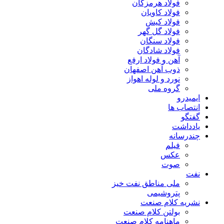
فولاد هرمزگان
فولاد کاویان
فولاد کیش
فولاد گل گهر
فولاد سنگان
فولاد شادگان
آهن و فولاد ارفع
ذوب آهن اصفهان
نورد و لوله اهواز
گروه ملی
ایمیدرو
انتصاب ها
گفتگو
یادداشت
چندرسانه
فیلم
عکس
صوت
نفت
ملی مناطق نفت خیز
پتروشیمی
نشریه کلام صنعت
بولتن کلام صنعت
ماهنامه کلام صنعت