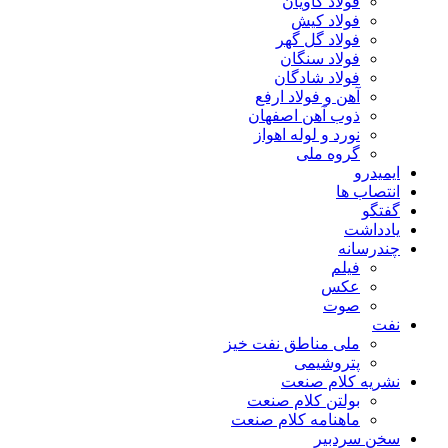
فولاد کاویان
فولاد کیش
فولاد گل گهر
فولاد سنگان
فولاد شادگان
آهن و فولاد ارفع
ذوب آهن اصفهان
نورد و لوله اهواز
گروه ملی
ایمیدرو
انتصاب ها
گفتگو
یادداشت
چندرسانه
فیلم
عکس
صوت
نفت
ملی مناطق نفت خیز
پتروشیمی
نشریه کلام صنعت
بولتن کلام صنعت
ماهنامه کلام صنعت
سخن سردبیر