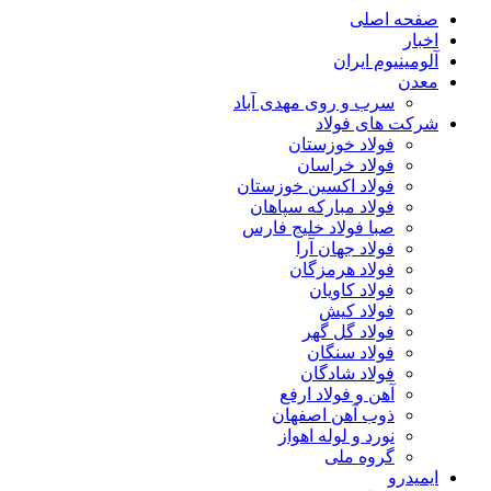
صفحه اصلی
اخبار
آلومینیوم ایران
معدن
سرب و روی مهدی آباد
شرکت های فولاد
فولاد خوزستان
فولاد خراسان
فولاد اکسین خوزستان
فولاد مبارکه سپاهان
صبا فولاد خلیج فارس
فولاد جهان آرا
فولاد هرمزگان
فولاد کاویان
فولاد کیش
فولاد گل گهر
فولاد سنگان
فولاد شادگان
آهن و فولاد ارفع
ذوب آهن اصفهان
نورد و لوله اهواز
گروه ملی
ایمیدرو