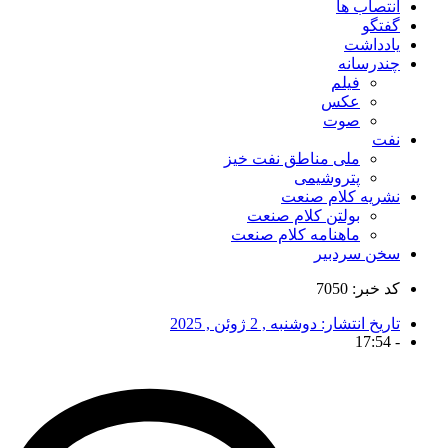
انتصاب ها
گفتگو
یادداشت
چندرسانه
فیلم
عکس
صوت
نفت
ملی مناطق نفت خیز
پتروشیمی
نشریه کلام صنعت
بولتن کلام صنعت
ماهنامه کلام صنعت
سخن سردبیر
کد خبر: 7050
تاریخ انتشار:
دوشنبه , 2 ژوئن , 2025
17:54
-