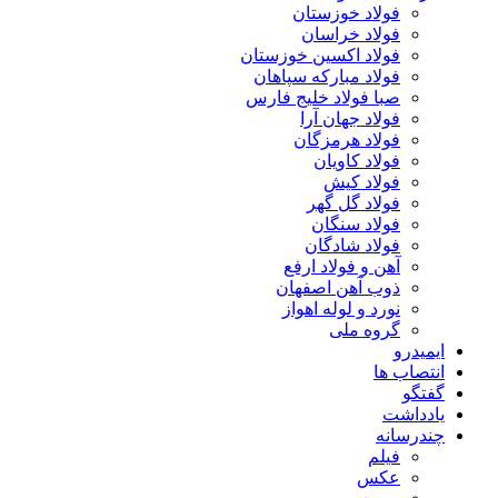
فولاد خوزستان
فولاد خراسان
فولاد اکسین خوزستان
فولاد مبارکه سپاهان
صبا فولاد خلیج فارس
فولاد جهان آرا
فولاد هرمزگان
فولاد کاویان
فولاد کیش
فولاد گل گهر
فولاد سنگان
فولاد شادگان
آهن و فولاد ارفع
ذوب آهن اصفهان
نورد و لوله اهواز
گروه ملی
ایمیدرو
انتصاب ها
گفتگو
یادداشت
چندرسانه
فیلم
عکس