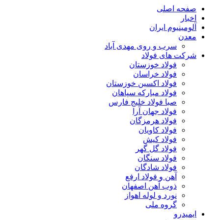
صفحه اصلی
اخبار
آلومینیوم ایران
معدن
سرب و روی مهدی آباد
شرکت های فولاد
فولاد خوزستان
فولاد خراسان
فولاد اکسین خوزستان
فولاد مبارکه سپاهان
صبا فولاد خلیج فارس
فولاد جهان آرا
فولاد هرمزگان
فولاد کاویان
فولاد کیش
فولاد گل گهر
فولاد سنگان
فولاد شادگان
آهن و فولاد ارفع
ذوب آهن اصفهان
نورد و لوله اهواز
گروه ملی
ایمیدرو