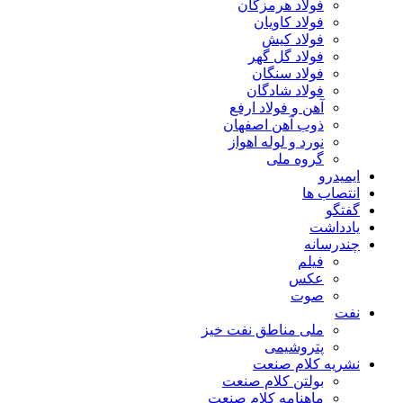
فولاد هرمزگان
فولاد کاویان
فولاد کیش
فولاد گل گهر
فولاد سنگان
فولاد شادگان
آهن و فولاد ارفع
ذوب آهن اصفهان
نورد و لوله اهواز
گروه ملی
ایمیدرو
انتصاب ها
گفتگو
یادداشت
چندرسانه
فیلم
عکس
صوت
نفت
ملی مناطق نفت خیز
پتروشیمی
نشریه کلام صنعت
بولتن کلام صنعت
ماهنامه کلام صنعت