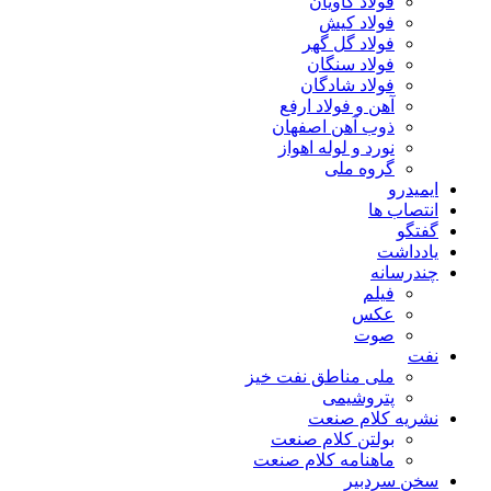
فولاد کاویان
فولاد کیش
فولاد گل گهر
فولاد سنگان
فولاد شادگان
آهن و فولاد ارفع
ذوب آهن اصفهان
نورد و لوله اهواز
گروه ملی
ایمیدرو
انتصاب ها
گفتگو
یادداشت
چندرسانه
فیلم
عکس
صوت
نفت
ملی مناطق نفت خیز
پتروشیمی
نشریه کلام صنعت
بولتن کلام صنعت
ماهنامه کلام صنعت
سخن سردبیر