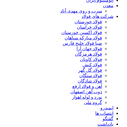
آلومینیوم ایران
معدن
سرب و روی مهدی آباد
شرکت های فولاد
فولاد خوزستان
فولاد خراسان
فولاد اکسین خوزستان
فولاد مبارکه سپاهان
صبا فولاد خلیج فارس
فولاد جهان آرا
فولاد هرمزگان
فولاد کاویان
فولاد کیش
فولاد گل گهر
فولاد سنگان
فولاد شادگان
آهن و فولاد ارفع
ذوب آهن اصفهان
نورد و لوله اهواز
گروه ملی
ایمیدرو
انتصاب ها
گفتگو
یادداشت