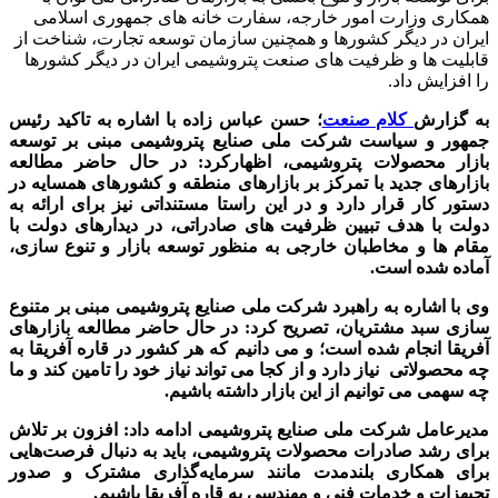
همکاری وزارت امور خارجه، سفارت خانه های جمهوری اسلامی
ایران در دیگر کشورها و همچنین سازمان توسعه تجارت، شناخت از
قابلیت ها و ظرفیت های صنعت پتروشیمی ایران در دیگر کشورها
را افزایش داد.
به گزارش
کلام صنعت
؛ حسن عباس زاده با اشاره به تاکید رئیس
جمهور و سیاست شرکت ملی صنایع پتروشیمی مبنی بر توسعه
بازار محصولات پتروشیمی، اظهارکرد: در حال حاضر مطالعه
بازارهای جدید با تمرکز بر بازارهای منطقه و کشورهای همسایه در
دستور کار قرار دارد و در این راستا مستنداتی نیز برای ارائه به
دولت با هدف تبیین ظرفیت های صادراتی، در دیدارهای دولت با
مقام ها و مخاطبان خارجی به منظور توسعه بازار و تنوع سازی،
آماده شده است.
وی با اشاره به راهبرد شرکت ملی صنایع پتروشیمی مبنی بر متنوع
سازی سبد مشتریان، تصریح کرد: در حال حاضر مطالعه بازارهای
آفریقا انجام شده است؛ و می دانیم که هر کشور در قاره آفریقا به
چه محصولاتی نیاز دارد و از کجا می تواند نیاز خود را تامین کند و ما
چه سهمی می توانیم از این بازار داشته باشیم.
مدیرعامل شرکت ملی صنایع پتروشیمی ادامه داد: افزون بر تلاش
برای رشد صادرات محصولات پتروشیمی، باید به‌ دنبال فرصت‌‌هایی
برای همکاری بلندمدت مانند سرمایه‌گذاری مشترک و صدور
تجیهزات و خدمات فنی و مهندسی به قاره آفریقا باشیم.