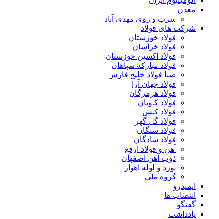
آلومینیوم ایران
معدن
سرب و روی مهدی آباد
شرکت های فولاد
فولاد خوزستان
فولاد خراسان
فولاد اکسین خوزستان
فولاد مبارکه سپاهان
صبا فولاد خلیج فارس
فولاد جهان آرا
فولاد هرمزگان
فولاد کاویان
فولاد کیش
فولاد گل گهر
فولاد سنگان
فولاد شادگان
آهن و فولاد ارفع
ذوب آهن اصفهان
نورد و لوله اهواز
گروه ملی
ایمیدرو
انتصاب ها
گفتگو
یادداشت