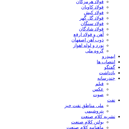
فولاد هرمزگان
فولاد کاویان
فولاد کیش
فولاد گل گهر
فولاد سنگان
فولاد شادگان
آهن و فولاد ارفع
ذوب آهن اصفهان
نورد و لوله اهواز
گروه ملی
ایمیدرو
انتصاب ها
گفتگو
یادداشت
چندرسانه
فیلم
عکس
صوت
نفت
ملی مناطق نفت خیز
پتروشیمی
نشریه کلام صنعت
بولتن کلام صنعت
ماهنامه کلام صنعت