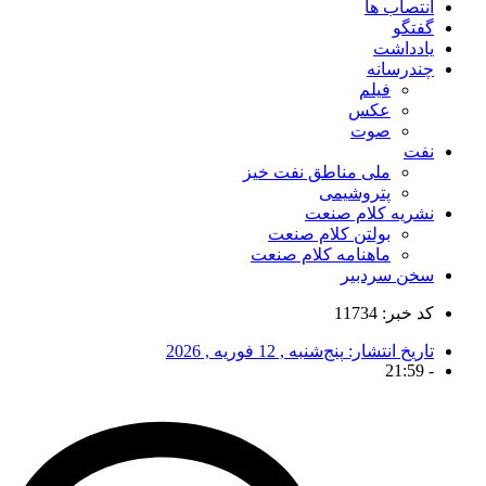
انتصاب ها
گفتگو
یادداشت
چندرسانه
فیلم
عکس
صوت
نفت
ملی مناطق نفت خیز
پتروشیمی
نشریه کلام صنعت
بولتن کلام صنعت
ماهنامه کلام صنعت
سخن سردبیر
کد خبر: 11734
تاریخ انتشار:
پنج‌شنبه , 12 فوریه , 2026
21:59
-