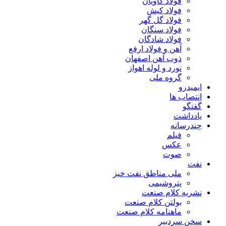
فولاد کاویان
فولاد کیش
فولاد گل گهر
فولاد سنگان
فولاد شادگان
آهن و فولاد ارفع
ذوب آهن اصفهان
نورد و لوله اهواز
گروه ملی
ایمیدرو
انتصاب ها
گفتگو
یادداشت
چندرسانه
فیلم
عکس
صوت
نفت
ملی مناطق نفت خیز
پتروشیمی
نشریه کلام صنعت
بولتن کلام صنعت
ماهنامه کلام صنعت
سخن سردبیر