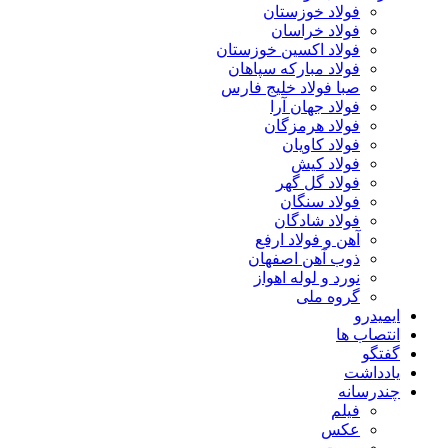
فولاد خوزستان
فولاد خراسان
فولاد اکسین خوزستان
فولاد مبارکه سپاهان
صبا فولاد خلیج فارس
فولاد جهان آرا
فولاد هرمزگان
فولاد کاویان
فولاد کیش
فولاد گل گهر
فولاد سنگان
فولاد شادگان
آهن و فولاد ارفع
ذوب آهن اصفهان
نورد و لوله اهواز
گروه ملی
ایمیدرو
انتصاب ها
گفتگو
یادداشت
چندرسانه
فیلم
عکس