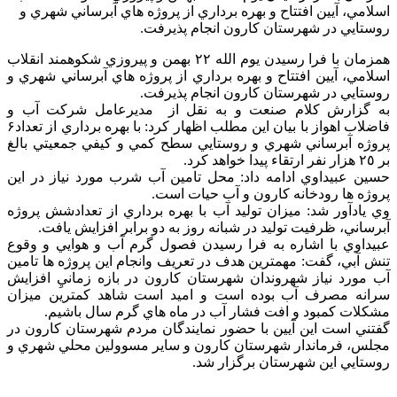
اسلامي، آيين افتتاح و بهره برداري از پروژه هاي آبرساني شهري و
روستايي در شهرستان كارون انجام پذيرفت.
همزمان با فرا رسيدن يوم الله ٢٢ بهمن و پيروزي شكوهمند انقلاب
اسلامي، آيين افتتاح و بهره برداري از پروژه هاي آبرساني شهري و
روستايي در شهرستان كارون انجام پذيرفت.
به گزارش کلام صنعت و به نقل از مديرعامل شركت آب و
فاضلاب اهواز با بيان این مطلب اظهار كرد: با بهره برداري از تعداد۶
پروژه آبرساني شهري و روستايي سطح كمي و كيفي جمعيتي بالغ
بر ٢٥ هزار نفر ارتقاء پيدا خواهد كرد.
حسين عبيداوي ادامه داد: محل تامين آب شرب مورد نياز در اين
پروژه ها رودخانه کارون و آب حیات است.
وي يادآور شد: ميزان توليد آب با بهره برداري از تعدادشش پروژه
آبرساني، ظرفيت توليد در شبانه روز به دو برابر افزايش يافت.
عبيداوي با اشاره به فرا رسيدن فصول گرم آب و هوايي و وقوع
تنش آبي، گفت: مهمترين هدف در تعريف وانجام اين پروژه ها تامين
آب مورد نياز شهروندان شهرستان كارون در بازه زمانيِ افزايش
سرانه مصرف آب بوده است و اميد است شاهد كمترين ميزان
مشكلات كمبود و افت فشار آب در ماه هاي گرم سال باشيم.
گفتني است اين آيين با حضور نمايندگان مردم شهرستان كارون در
مجلس، فرماندار شهرستان كارون و ساير مسوولين محلي شهري و
روستايي اين شهرستان برگزار شد.