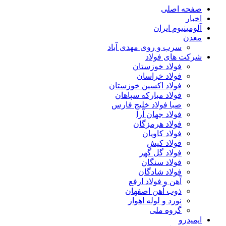
صفحه اصلی
اخبار
آلومینیوم ایران
معدن
سرب و روی مهدی آباد
شرکت های فولاد
فولاد خوزستان
فولاد خراسان
فولاد اکسین خوزستان
فولاد مبارکه سپاهان
صبا فولاد خلیج فارس
فولاد جهان آرا
فولاد هرمزگان
فولاد کاویان
فولاد کیش
فولاد گل گهر
فولاد سنگان
فولاد شادگان
آهن و فولاد ارفع
ذوب آهن اصفهان
نورد و لوله اهواز
گروه ملی
ایمیدرو