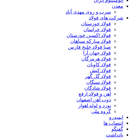
آلومینیوم ایران
معدن
سرب و روی مهدی آباد
شرکت های فولاد
فولاد خوزستان
فولاد خراسان
فولاد اکسین خوزستان
فولاد مبارکه سپاهان
صبا فولاد خلیج فارس
فولاد جهان آرا
فولاد هرمزگان
فولاد کاویان
فولاد کیش
فولاد گل گهر
فولاد سنگان
فولاد شادگان
آهن و فولاد ارفع
ذوب آهن اصفهان
نورد و لوله اهواز
گروه ملی
ایمیدرو
انتصاب ها
گفتگو
یادداشت