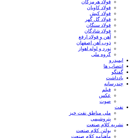
فولاد هرمزگان
فولاد کاویان
فولاد کیش
فولاد گل گهر
فولاد سنگان
فولاد شادگان
آهن و فولاد ارفع
ذوب آهن اصفهان
نورد و لوله اهواز
گروه ملی
ایمیدرو
انتصاب ها
گفتگو
یادداشت
چندرسانه
فیلم
عکس
صوت
نفت
ملی مناطق نفت خیز
پتروشیمی
نشریه کلام صنعت
بولتن کلام صنعت
ماهنامه کلام صنعت