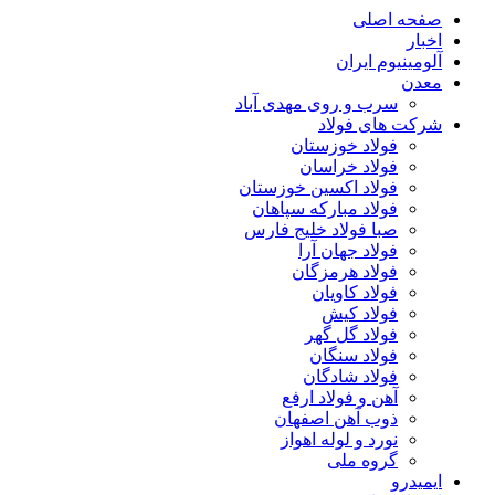
صفحه اصلی
اخبار
آلومینیوم ایران
معدن
سرب و روی مهدی آباد
شرکت های فولاد
فولاد خوزستان
فولاد خراسان
فولاد اکسین خوزستان
فولاد مبارکه سپاهان
صبا فولاد خلیج فارس
فولاد جهان آرا
فولاد هرمزگان
فولاد کاویان
فولاد کیش
فولاد گل گهر
فولاد سنگان
فولاد شادگان
آهن و فولاد ارفع
ذوب آهن اصفهان
نورد و لوله اهواز
گروه ملی
ایمیدرو