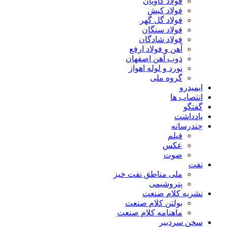
فولاد کاویان
فولاد کیش
فولاد گل گهر
فولاد سنگان
فولاد شادگان
آهن و فولاد ارفع
ذوب آهن اصفهان
نورد و لوله اهواز
گروه ملی
ایمیدرو
انتصاب ها
گفتگو
یادداشت
چندرسانه
فیلم
عکس
صوت
نفت
ملی مناطق نفت خیز
پتروشیمی
نشریه کلام صنعت
بولتن کلام صنعت
ماهنامه کلام صنعت
سخن سردبیر