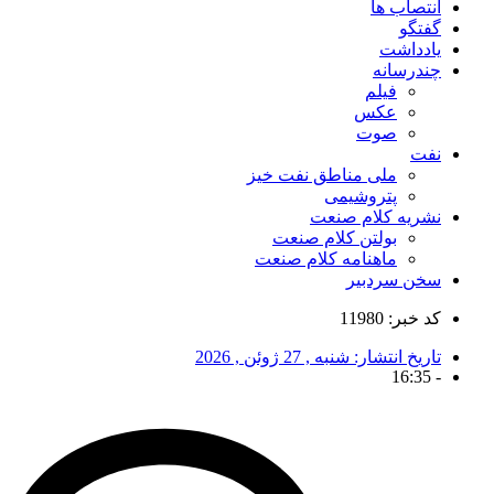
انتصاب ها
گفتگو
یادداشت
چندرسانه
فیلم
عکس
صوت
نفت
ملی مناطق نفت خیز
پتروشیمی
نشریه کلام صنعت
بولتن کلام صنعت
ماهنامه کلام صنعت
سخن سردبیر
کد خبر: 11980
تاریخ انتشار:
شنبه , 27 ژوئن , 2026
16:35
-