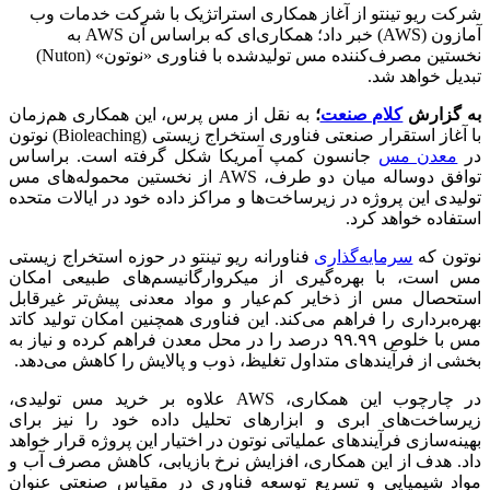
شرکت ریو تینتو از آغاز همکاری استراتژیک با شرکت خدمات وب
آمازون (AWS) خبر داد؛ همکاری‌ای که براساس آن AWS به
نخستین مصرف‌کننده مس تولیدشده با فناوری «نوتون» (Nuton)
تبدیل خواهد شد.
به گزارش
کلام صنعت
؛
به نقل از مس پرس، این همکاری هم‌زمان
با آغاز استقرار صنعتی فناوری استخراج زیستی (Bioleaching) نوتون
در
معدن مس
جانسون کمپ آمریکا شکل گرفته است. براساس
توافق دوساله میان دو طرف، AWS از نخستین محموله‌های مس
تولیدی این پروژه در زیرساخت‌ها و مراکز داده خود در ایالات متحده
استفاده خواهد کرد.
نوتون که
سرمایه‌گذاری
فناورانه ریو تینتو در حوزه استخراج زیستی
مس است، با بهره‌گیری از میکروارگانیسم‌های طبیعی امکان
استحصال مس از ذخایر کم‌عیار و مواد معدنی پیش‌تر غیرقابل
بهره‌برداری را فراهم می‌کند. این فناوری همچنین امکان تولید کاتد
مس با خلوص ۹۹.۹۹ درصد را در محل معدن فراهم کرده و نیاز به
بخشی از فرآیندهای متداول تغلیظ، ذوب و پالایش را کاهش می‌دهد.
در چارچوب این همکاری، AWS علاوه بر خرید مس تولیدی،
زیرساخت‌های ابری و ابزارهای تحلیل داده خود را نیز برای
بهینه‌سازی فرآیندهای عملیاتی نوتون در اختیار این پروژه قرار خواهد
داد. هدف از این همکاری، افزایش نرخ بازیابی، کاهش مصرف آب و
مواد شیمیایی و تسریع توسعه فناوری در مقیاس صنعتی عنوان