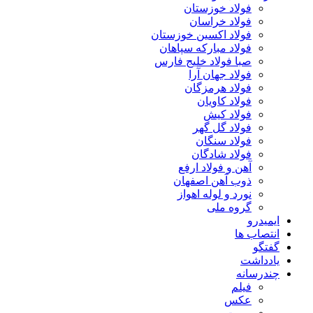
فولاد خوزستان
فولاد خراسان
فولاد اکسین خوزستان
فولاد مبارکه سپاهان
صبا فولاد خلیج فارس
فولاد جهان آرا
فولاد هرمزگان
فولاد کاویان
فولاد کیش
فولاد گل گهر
فولاد سنگان
فولاد شادگان
آهن و فولاد ارفع
ذوب آهن اصفهان
نورد و لوله اهواز
گروه ملی
ایمیدرو
انتصاب ها
گفتگو
یادداشت
چندرسانه
فیلم
عکس