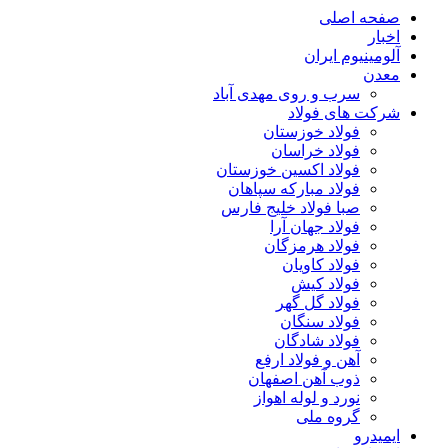
صفحه اصلی
اخبار
آلومینیوم ایران
معدن
سرب و روی مهدی آباد
شرکت های فولاد
فولاد خوزستان
فولاد خراسان
فولاد اکسین خوزستان
فولاد مبارکه سپاهان
صبا فولاد خلیج فارس
فولاد جهان آرا
فولاد هرمزگان
فولاد کاویان
فولاد کیش
فولاد گل گهر
فولاد سنگان
فولاد شادگان
آهن و فولاد ارفع
ذوب آهن اصفهان
نورد و لوله اهواز
گروه ملی
ایمیدرو