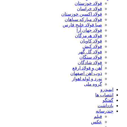
فولاد خوزستان
فولاد خراسان
فولاد اکسین خوزستان
فولاد مبارکه سپاهان
صبا فولاد خلیج فارس
فولاد جهان آرا
فولاد هرمزگان
فولاد کاویان
فولاد کیش
فولاد گل گهر
فولاد سنگان
فولاد شادگان
آهن و فولاد ارفع
ذوب آهن اصفهان
نورد و لوله اهواز
گروه ملی
ایمیدرو
انتصاب ها
گفتگو
یادداشت
چندرسانه
فیلم
عکس