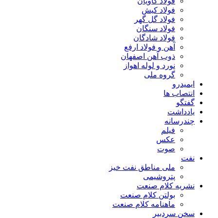
فولاد کاویان
فولاد کیش
فولاد گل گهر
فولاد سنگان
فولاد شادگان
آهن و فولاد ارفع
ذوب آهن اصفهان
نورد و لوله اهواز
گروه ملی
ایمیدرو
انتصاب ها
گفتگو
یادداشت
چندرسانه
فیلم
عکس
صوت
نفت
ملی مناطق نفت خیز
پتروشیمی
نشریه کلام صنعت
بولتن کلام صنعت
ماهنامه کلام صنعت
سخن سردبیر