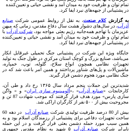
تمام توان و ظرفیت خود به میدان آمد و نقشی حیاتی و تعیین‌کننده
در پشتیبانی از جبهه‌های نبرد ایفا کرد.
به گزارش
کلام صنعت
، به نقل از روابط عمومی شرکت
صنایع
آذرآب
، در سال‌های دشوار هشت سال دفاع مقدس، زمانی که میهن
عزیزمان با تهاجم همه‌جانبه رژیم بعثی مواجه بود،
شرکت آذرآب
با
تمام توان و ظرفیت خود به میدان آمد و نقشی حیاتی و تعیین‌کننده
در پشتیبانی از جبهه‌های نبرد ایفا کرد.
جایگاه ویژه این شرکت در پشتیبانی جنگ تحمیلی غیرقابل انکار
می‌باشد، صنایع بزرگ و کوچک استان مرکزی در طول جنگ به تولید
تجهیزات نظامی همچون انواع سلاح‌، گلوله، توپ، خمپاره،
ماشین‌آلات و پل‌های شناور پرداختند و همین امر باعث شد که در
جنگ نظامی مورد هجوم دشمن قرار گیرند.
شدیدترین این حملات پنجم مرداد سال ۱۳۶۵ رخ داد و طی آن،
کارخانجات «
صنایع آذرآب
» ،«
آلومینیوم‌ سازی ایران
» و « واگن‌
سازی پارس» مورد هدف قرار گرفتند که موجب شهادت 87 تن و
مجروحیت بیش از ۵۰۰ نفر از کارگران اراکی شد.
بیش از 80 درصد ظرفیت تولیدی شرکت
صنایع آذرآب
در دهه 60
ساخت تجهیزات دفاعی برای پشتیبانی از رزمندگان اسلام بود و به
همین سبب مورد حمله دشمن بعثی قرار گرفت و در این حمله
نابرابر شرکت
صنایع آذرآب
۵ شهید به نظام مقدس جمهوری