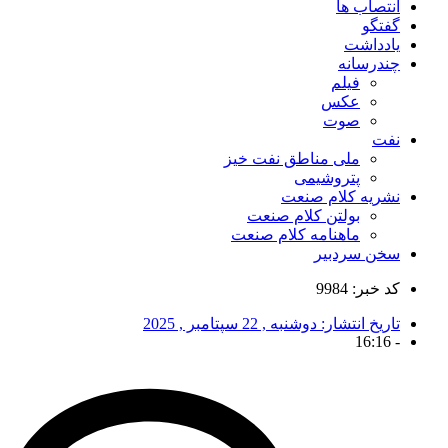
انتصاب ها
گفتگو
یادداشت
چندرسانه
فیلم
عکس
صوت
نفت
ملی مناطق نفت خیز
پتروشیمی
نشریه کلام صنعت
بولتن کلام صنعت
ماهنامه کلام صنعت
سخن سردبیر
کد خبر: 9984
تاریخ انتشار:
دوشنبه , 22 سپتامبر , 2025
16:16
-