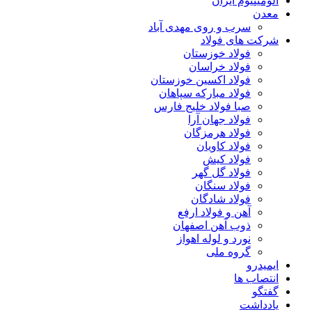
آلومینیوم ایران
معدن
سرب و روی مهدی آباد
شرکت های فولاد
فولاد خوزستان
فولاد خراسان
فولاد اکسین خوزستان
فولاد مبارکه سپاهان
صبا فولاد خلیج فارس
فولاد جهان آرا
فولاد هرمزگان
فولاد کاویان
فولاد کیش
فولاد گل گهر
فولاد سنگان
فولاد شادگان
آهن و فولاد ارفع
ذوب آهن اصفهان
نورد و لوله اهواز
گروه ملی
ایمیدرو
انتصاب ها
گفتگو
یادداشت