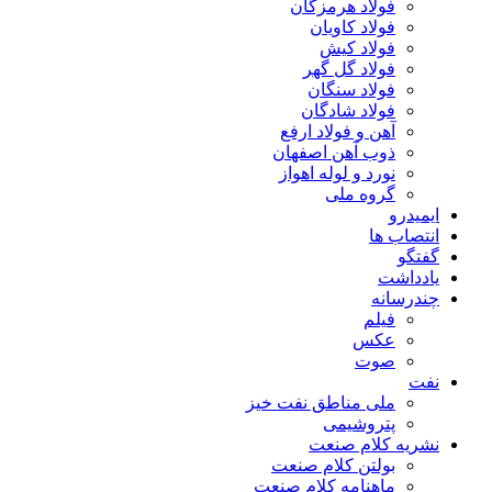
فولاد هرمزگان
فولاد کاویان
فولاد کیش
فولاد گل گهر
فولاد سنگان
فولاد شادگان
آهن و فولاد ارفع
ذوب آهن اصفهان
نورد و لوله اهواز
گروه ملی
ایمیدرو
انتصاب ها
گفتگو
یادداشت
چندرسانه
فیلم
عکس
صوت
نفت
ملی مناطق نفت خیز
پتروشیمی
نشریه کلام صنعت
بولتن کلام صنعت
ماهنامه کلام صنعت