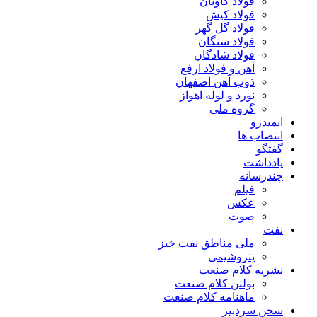
فولاد کاویان
فولاد کیش
فولاد گل گهر
فولاد سنگان
فولاد شادگان
آهن و فولاد ارفع
ذوب آهن اصفهان
نورد و لوله اهواز
گروه ملی
ایمیدرو
انتصاب ها
گفتگو
یادداشت
چندرسانه
فیلم
عکس
صوت
نفت
ملی مناطق نفت خیز
پتروشیمی
نشریه کلام صنعت
بولتن کلام صنعت
ماهنامه کلام صنعت
سخن سردبیر