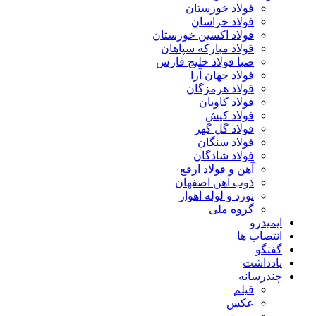
فولاد خوزستان
فولاد خراسان
فولاد اکسین خوزستان
فولاد مبارکه سپاهان
صبا فولاد خلیج فارس
فولاد جهان آرا
فولاد هرمزگان
فولاد کاویان
فولاد کیش
فولاد گل گهر
فولاد سنگان
فولاد شادگان
آهن و فولاد ارفع
ذوب آهن اصفهان
نورد و لوله اهواز
گروه ملی
ایمیدرو
انتصاب ها
گفتگو
یادداشت
چندرسانه
فیلم
عکس