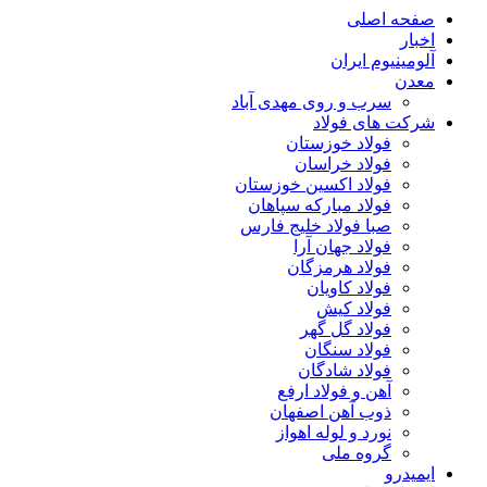
صفحه اصلی
اخبار
آلومینیوم ایران
معدن
سرب و روی مهدی آباد
شرکت های فولاد
فولاد خوزستان
فولاد خراسان
فولاد اکسین خوزستان
فولاد مبارکه سپاهان
صبا فولاد خلیج فارس
فولاد جهان آرا
فولاد هرمزگان
فولاد کاویان
فولاد کیش
فولاد گل گهر
فولاد سنگان
فولاد شادگان
آهن و فولاد ارفع
ذوب آهن اصفهان
نورد و لوله اهواز
گروه ملی
ایمیدرو