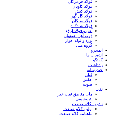
فولاد هرمزگان
فولاد کاویان
فولاد کیش
فولاد گل گهر
فولاد سنگان
فولاد شادگان
آهن و فولاد ارفع
ذوب آهن اصفهان
نورد و لوله اهواز
گروه ملی
ایمیدرو
انتصاب ها
گفتگو
یادداشت
چندرسانه
فیلم
عکس
صوت
نفت
ملی مناطق نفت خیز
پتروشیمی
نشریه کلام صنعت
بولتن کلام صنعت
ماهنامه کلام صنعت