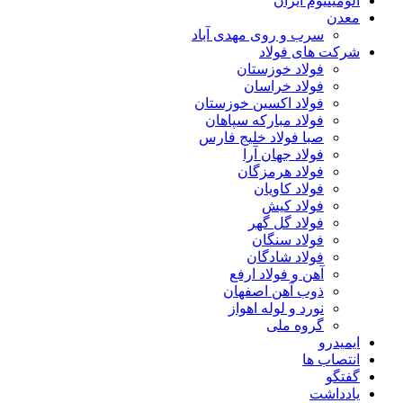
آلومینیوم ایران
معدن
سرب و روی مهدی آباد
شرکت های فولاد
فولاد خوزستان
فولاد خراسان
فولاد اکسین خوزستان
فولاد مبارکه سپاهان
صبا فولاد خلیج فارس
فولاد جهان آرا
فولاد هرمزگان
فولاد کاویان
فولاد کیش
فولاد گل گهر
فولاد سنگان
فولاد شادگان
آهن و فولاد ارفع
ذوب آهن اصفهان
نورد و لوله اهواز
گروه ملی
ایمیدرو
انتصاب ها
گفتگو
یادداشت