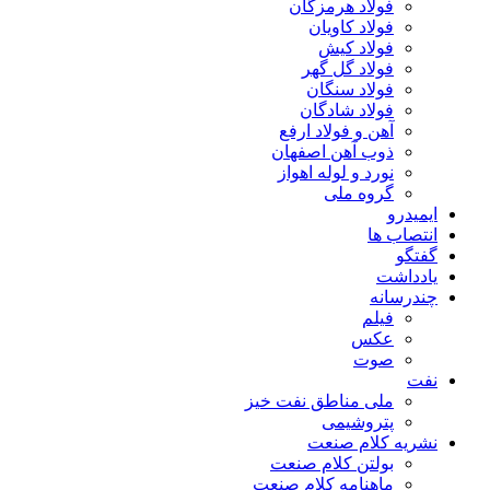
فولاد هرمزگان
فولاد کاویان
فولاد کیش
فولاد گل گهر
فولاد سنگان
فولاد شادگان
آهن و فولاد ارفع
ذوب آهن اصفهان
نورد و لوله اهواز
گروه ملی
ایمیدرو
انتصاب ها
گفتگو
یادداشت
چندرسانه
فیلم
عکس
صوت
نفت
ملی مناطق نفت خیز
پتروشیمی
نشریه کلام صنعت
بولتن کلام صنعت
ماهنامه کلام صنعت