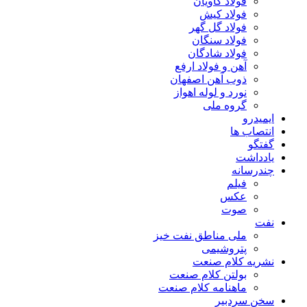
فولاد کاویان
فولاد کیش
فولاد گل گهر
فولاد سنگان
فولاد شادگان
آهن و فولاد ارفع
ذوب آهن اصفهان
نورد و لوله اهواز
گروه ملی
ایمیدرو
انتصاب ها
گفتگو
یادداشت
چندرسانه
فیلم
عکس
صوت
نفت
ملی مناطق نفت خیز
پتروشیمی
نشریه کلام صنعت
بولتن کلام صنعت
ماهنامه کلام صنعت
سخن سردبیر