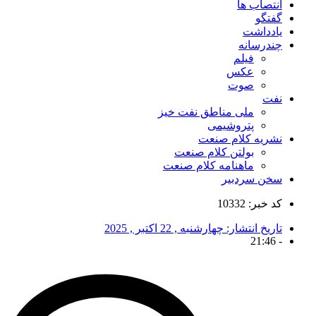
انتصاب ها
گفتگو
یادداشت
چندرسانه
فیلم
عکس
صوت
نفت
ملی مناطق نفت خیز
پتروشیمی
نشریه کلام صنعت
بولتن کلام صنعت
ماهنامه کلام صنعت
سخن سردبیر
کد خبر: 10332
تاریخ انتشار:
چهارشنبه , 22 اکتبر , 2025
21:46
-