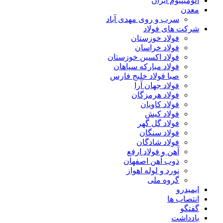
آلومینیوم ایران
معدن
سرب و روی مهدی آباد
شرکت های فولاد
فولاد خوزستان
فولاد خراسان
فولاد اکسین خوزستان
فولاد مبارکه سپاهان
صبا فولاد خلیج فارس
فولاد جهان آرا
فولاد هرمزگان
فولاد کاویان
فولاد کیش
فولاد گل گهر
فولاد سنگان
فولاد شادگان
آهن و فولاد ارفع
ذوب آهن اصفهان
نورد و لوله اهواز
گروه ملی
ایمیدرو
انتصاب ها
گفتگو
یادداشت