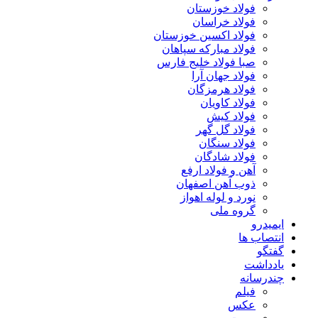
فولاد خوزستان
فولاد خراسان
فولاد اکسین خوزستان
فولاد مبارکه سپاهان
صبا فولاد خلیج فارس
فولاد جهان آرا
فولاد هرمزگان
فولاد کاویان
فولاد کیش
فولاد گل گهر
فولاد سنگان
فولاد شادگان
آهن و فولاد ارفع
ذوب آهن اصفهان
نورد و لوله اهواز
گروه ملی
ایمیدرو
انتصاب ها
گفتگو
یادداشت
چندرسانه
فیلم
عکس