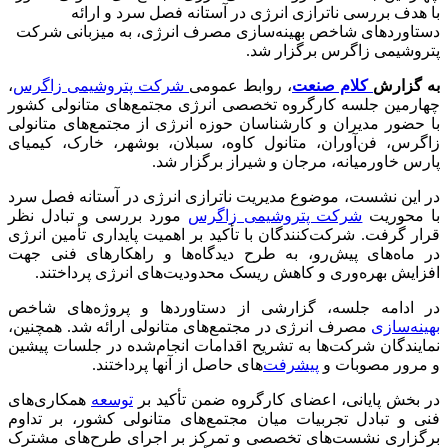
با هدف بررسی ناترازی انرژی در آستانه فصل سرد و ارائه
دستاوردهای شاخص بهینه‌سازی مصرف انرژی، به میزبانی شرکت
پتروشیمی زاگرس برگزار شد.
به گزارش
کلام صنعت
، روابط عمومی
شرکت پتروشیمی زاگرس
،
چهارمین جلسه کارگروه تخصصی انرژی مجتمع‌های متانولی کشور
با حضور مدیران و کارشناسان حوزه انرژی از مجتمع‌های متانولی
زاگرس، فن‌آوران، متانول کاوه، سبلان، بوشهر، خارک، کیمیای
پارس خاورمیانه، مرجان و شیراز برگزار شد.
در این نشست، موضوع مدیریت ناترازی انرژی در آستانه فصل سرد
با محوریت
شرکت پتروشیمی زاگرس
مورد بررسی و تبادل نظر
قرار گرفت. شرکت‌کنندگان با تأکید بر اهمیت پایداری تأمین انرژی
در ماه‌های پیش‌رو، به طرح دیدگاه‌ها و راهکارهای فنی جهت
افزایش بهره‌وری و کاهش ریسک محدودیت‌های انرژی پرداختند.
در ادامه جلسه، گزارشی از دستاوردها و پروژه‌های شاخص
بهینه‌سازی
مصرف انرژی در مجتمع‌های متانولی ارائه شد. همچنین،
نمایندگان شرکت‌ها به تشریح اقدامات انجام‌شده در جلسات پیشین
و مرور مصوبات و
پیشرفت‌
های حاصل از آنها پرداختند.
در بخش پایانی، اعضای کارگروه ضمن تأکید بر
توسعه
همکاری‌های
فنی و تبادل تجربیات میان مجتمع‌های متانولی کشور، بر تداوم
برگزاری نشست‌های تخصصی و تمرکز بر اجرای طرح‌های مشترک