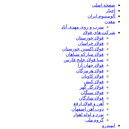
صفحه اصلی
اخبار
آلومینیوم ایران
معدن
سرب و روی مهدی آباد
شرکت های فولاد
فولاد خوزستان
فولاد خراسان
فولاد اکسین خوزستان
فولاد مبارکه سپاهان
صبا فولاد خلیج فارس
فولاد جهان آرا
فولاد هرمزگان
فولاد کاویان
فولاد کیش
فولاد گل گهر
فولاد سنگان
فولاد شادگان
آهن و فولاد ارفع
ذوب آهن اصفهان
نورد و لوله اهواز
گروه ملی
ایمیدرو