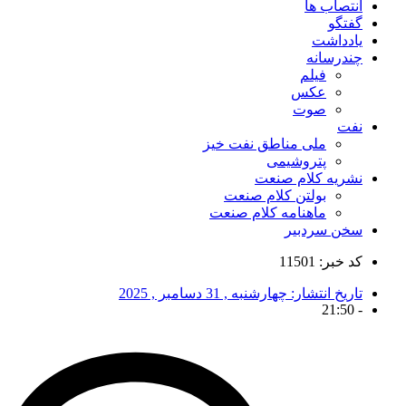
انتصاب ها
گفتگو
یادداشت
چندرسانه
فیلم
عکس
صوت
نفت
ملی مناطق نفت خیز
پتروشیمی
نشریه کلام صنعت
بولتن کلام صنعت
ماهنامه کلام صنعت
سخن سردبیر
کد خبر: 11501
تاریخ انتشار:
چهارشنبه , 31 دسامبر , 2025
21:50
-