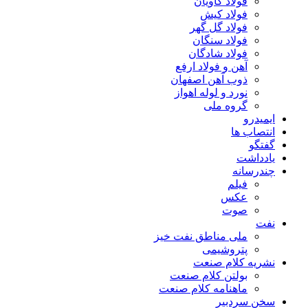
فولاد کاویان
فولاد کیش
فولاد گل گهر
فولاد سنگان
فولاد شادگان
آهن و فولاد ارفع
ذوب آهن اصفهان
نورد و لوله اهواز
گروه ملی
ایمیدرو
انتصاب ها
گفتگو
یادداشت
چندرسانه
فیلم
عکس
صوت
نفت
ملی مناطق نفت خیز
پتروشیمی
نشریه کلام صنعت
بولتن کلام صنعت
ماهنامه کلام صنعت
سخن سردبیر