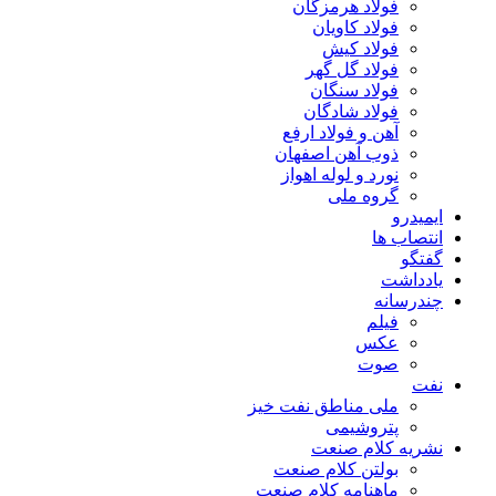
فولاد هرمزگان
فولاد کاویان
فولاد کیش
فولاد گل گهر
فولاد سنگان
فولاد شادگان
آهن و فولاد ارفع
ذوب آهن اصفهان
نورد و لوله اهواز
گروه ملی
ایمیدرو
انتصاب ها
گفتگو
یادداشت
چندرسانه
فیلم
عکس
صوت
نفت
ملی مناطق نفت خیز
پتروشیمی
نشریه کلام صنعت
بولتن کلام صنعت
ماهنامه کلام صنعت