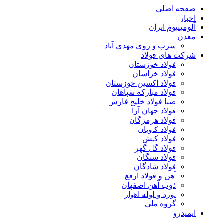
صفحه اصلی
اخبار
آلومینیوم ایران
معدن
سرب و روی مهدی آباد
شرکت های فولاد
فولاد خوزستان
فولاد خراسان
فولاد اکسین خوزستان
فولاد مبارکه سپاهان
صبا فولاد خلیج فارس
فولاد جهان آرا
فولاد هرمزگان
فولاد کاویان
فولاد کیش
فولاد گل گهر
فولاد سنگان
فولاد شادگان
آهن و فولاد ارفع
ذوب آهن اصفهان
نورد و لوله اهواز
گروه ملی
ایمیدرو