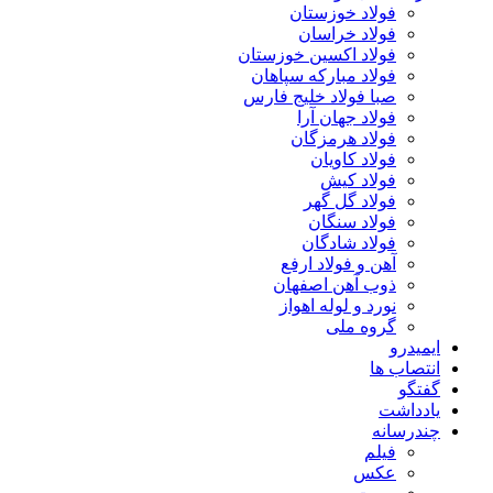
فولاد خوزستان
فولاد خراسان
فولاد اکسین خوزستان
فولاد مبارکه سپاهان
صبا فولاد خلیج فارس
فولاد جهان آرا
فولاد هرمزگان
فولاد کاویان
فولاد کیش
فولاد گل گهر
فولاد سنگان
فولاد شادگان
آهن و فولاد ارفع
ذوب آهن اصفهان
نورد و لوله اهواز
گروه ملی
ایمیدرو
انتصاب ها
گفتگو
یادداشت
چندرسانه
فیلم
عکس