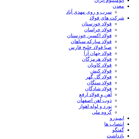
آلومینیوم ایران
معدن
سرب و روی مهدی آباد
شرکت های فولاد
فولاد خوزستان
فولاد خراسان
فولاد اکسین خوزستان
فولاد مبارکه سپاهان
صبا فولاد خلیج فارس
فولاد جهان آرا
فولاد هرمزگان
فولاد کاویان
فولاد کیش
فولاد گل گهر
فولاد سنگان
فولاد شادگان
آهن و فولاد ارفع
ذوب آهن اصفهان
نورد و لوله اهواز
گروه ملی
ایمیدرو
انتصاب ها
گفتگو
یادداشت