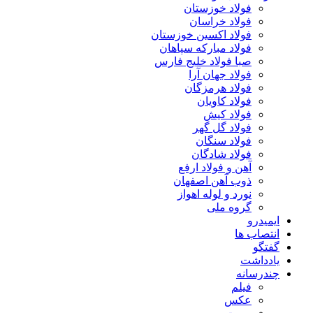
فولاد خوزستان
فولاد خراسان
فولاد اکسین خوزستان
فولاد مبارکه سپاهان
صبا فولاد خلیج فارس
فولاد جهان آرا
فولاد هرمزگان
فولاد کاویان
فولاد کیش
فولاد گل گهر
فولاد سنگان
فولاد شادگان
آهن و فولاد ارفع
ذوب آهن اصفهان
نورد و لوله اهواز
گروه ملی
ایمیدرو
انتصاب ها
گفتگو
یادداشت
چندرسانه
فیلم
عکس