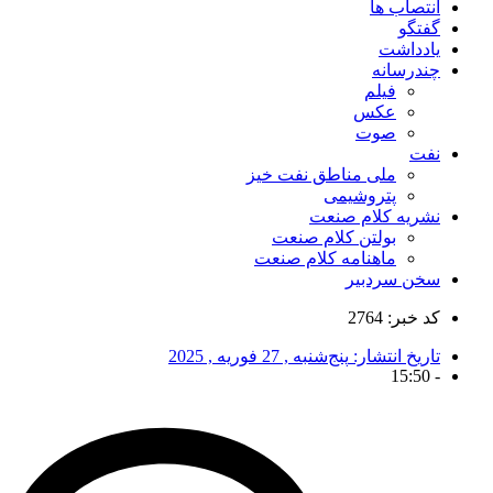
انتصاب ها
گفتگو
یادداشت
چندرسانه
فیلم
عکس
صوت
نفت
ملی مناطق نفت خیز
پتروشیمی
نشریه کلام صنعت
بولتن کلام صنعت
ماهنامه کلام صنعت
سخن سردبیر
کد خبر: 2764
تاریخ انتشار:
پنج‌شنبه , 27 فوریه , 2025
15:50
-