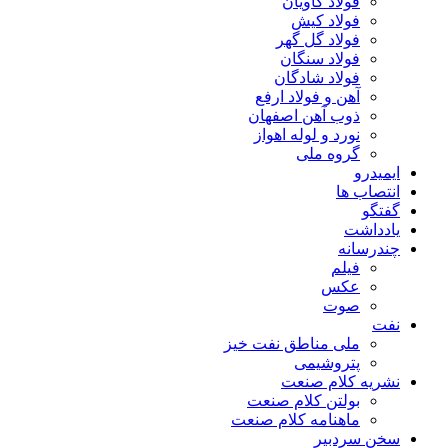
فولاد کاویان
فولاد کیش
فولاد گل گهر
فولاد سنگان
فولاد شادگان
آهن و فولاد ارفع
ذوب آهن اصفهان
نورد و لوله اهواز
گروه ملی
ایمیدرو
انتصاب ها
گفتگو
یادداشت
چندرسانه
فیلم
عکس
صوت
نفت
ملی مناطق نفت خیز
پتروشیمی
نشریه کلام صنعت
بولتن کلام صنعت
ماهنامه کلام صنعت
سخن سردبیر