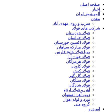
صفحه اصلی
اخبار
آلومینیوم ایران
معدن
سرب و روی مهدی آباد
شرکت های فولاد
فولاد خوزستان
فولاد خراسان
فولاد اکسین خوزستان
فولاد مبارکه سپاهان
صبا فولاد خلیج فارس
فولاد جهان آرا
فولاد هرمزگان
فولاد کاویان
فولاد کیش
فولاد گل گهر
فولاد سنگان
فولاد شادگان
آهن و فولاد ارفع
ذوب آهن اصفهان
نورد و لوله اهواز
گروه ملی
ایمیدرو