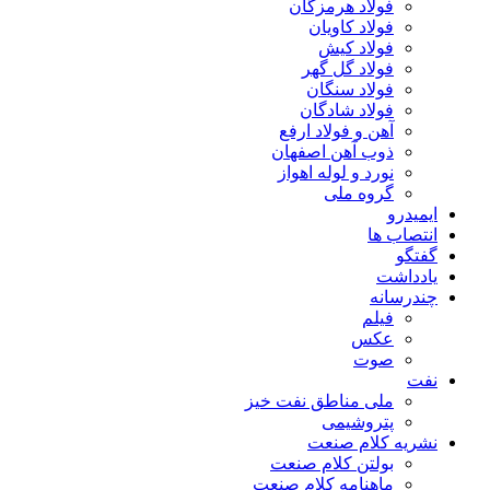
فولاد هرمزگان
فولاد کاویان
فولاد کیش
فولاد گل گهر
فولاد سنگان
فولاد شادگان
آهن و فولاد ارفع
ذوب آهن اصفهان
نورد و لوله اهواز
گروه ملی
ایمیدرو
انتصاب ها
گفتگو
یادداشت
چندرسانه
فیلم
عکس
صوت
نفت
ملی مناطق نفت خیز
پتروشیمی
نشریه کلام صنعت
بولتن کلام صنعت
ماهنامه کلام صنعت