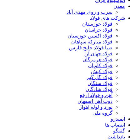
آلومینیوم ایران
معدن
سرب و روی مهدی آباد
شرکت های فولاد
فولاد خوزستان
فولاد خراسان
فولاد اکسین خوزستان
فولاد مبارکه سپاهان
صبا فولاد خلیج فارس
فولاد جهان آرا
فولاد هرمزگان
فولاد کاویان
فولاد کیش
فولاد گل گهر
فولاد سنگان
فولاد شادگان
آهن و فولاد ارفع
ذوب آهن اصفهان
نورد و لوله اهواز
گروه ملی
ایمیدرو
انتصاب ها
گفتگو
یادداشت