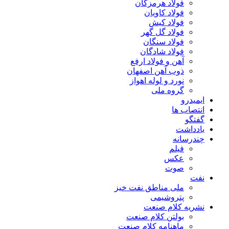
فولاد هرمزگان
فولاد کاویان
فولاد کیش
فولاد گل گهر
فولاد سنگان
فولاد شادگان
آهن و فولاد ارفع
ذوب آهن اصفهان
نورد و لوله اهواز
گروه ملی
ایمیدرو
انتصاب ها
گفتگو
یادداشت
چندرسانه
فیلم
عکس
صوت
نفت
ملی مناطق نفت خیز
پتروشیمی
نشریه کلام صنعت
بولتن کلام صنعت
ماهنامه کلام صنعت