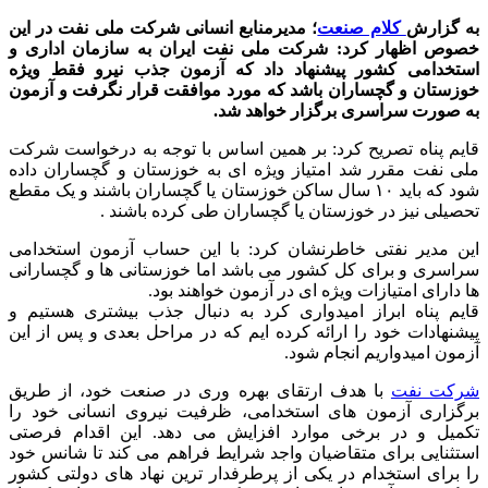
به گزارش
کلام صنعت
؛ مدیرمنابع انسانی شرکت ملی نفت در این
خصوص اظهار کرد: شرکت ملی نفت ایران به سازمان اداری و
استخدامی کشور پیشنهاد داد که آزمون جذب نیرو فقط ویژه
خوزستان و گچساران باشد که مورد موافقت قرار نگرفت و آزمون
به صورت سراسری برگزار خواهد شد.
قایم پناه تصریح کرد: بر همین اساس با توجه به درخواست شرکت
ملی نفت مقرر شد امتیاز ویژه ای به خوزستان و گچساران داده
شود که باید ۱۰ سال ساکن خوزستان یا گچساران باشند و یک مقطع
تحصیلی نیز در خوزستان یا گچساران طی کرده باشند .
این مدیر نفتی خاطرنشان کرد: با این حساب آزمون استخدامی
سراسری و برای کل کشور می باشد اما خوزستانی ها و گچسارانی
ها دارای امتیازات ویژه ای در آزمون خواهند بود.
قایم پناه ابراز امیدواری کرد به دنبال جذب بیشتری هستیم و
پیشنهادات خود را ارائه کرده ایم که در مراحل بعدی و پس از این
آزمون امیدواریم انجام شود.
شرکت نفت
با هدف ارتقای بهره ‌وری در صنعت خود، از طریق
برگزاری آزمون ‌های استخدامی، ظرفیت نیروی انسانی خود را
تکمیل و در برخی موارد افزایش می ‌دهد. این اقدام فرصتی
استثنایی برای متقاضیان واجد شرایط فراهم می ‌کند تا شانس خود
را برای استخدام در یکی از پرطرفدار ترین نهاد های دولتی کشور