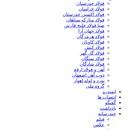
فولاد خوزستان
فولاد خراسان
فولاد اکسین خوزستان
فولاد مبارکه سپاهان
صبا فولاد خلیج فارس
فولاد جهان آرا
فولاد هرمزگان
فولاد کاویان
فولاد کیش
فولاد گل گهر
فولاد سنگان
فولاد شادگان
آهن و فولاد ارفع
ذوب آهن اصفهان
نورد و لوله اهواز
گروه ملی
ایمیدرو
انتصاب ها
گفتگو
یادداشت
چندرسانه
فیلم
عکس