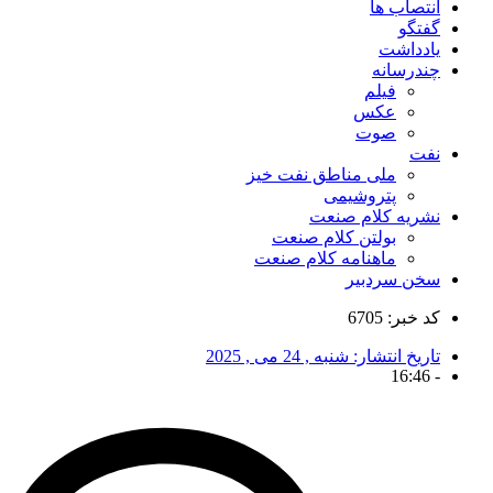
انتصاب ها
گفتگو
یادداشت
چندرسانه
فیلم
عکس
صوت
نفت
ملی مناطق نفت خیز
پتروشیمی
نشریه کلام صنعت
بولتن کلام صنعت
ماهنامه کلام صنعت
سخن سردبیر
کد خبر: 6705
تاریخ انتشار:
شنبه , 24 می , 2025
16:46
-