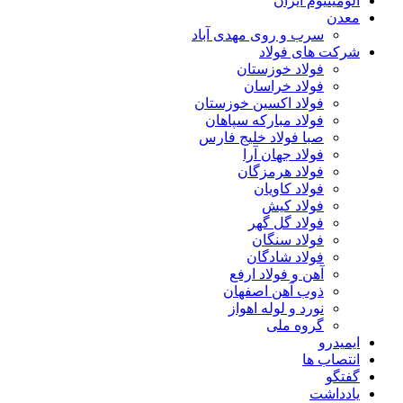
آلومینیوم ایران
معدن
سرب و روی مهدی آباد
شرکت های فولاد
فولاد خوزستان
فولاد خراسان
فولاد اکسین خوزستان
فولاد مبارکه سپاهان
صبا فولاد خلیج فارس
فولاد جهان آرا
فولاد هرمزگان
فولاد کاویان
فولاد کیش
فولاد گل گهر
فولاد سنگان
فولاد شادگان
آهن و فولاد ارفع
ذوب آهن اصفهان
نورد و لوله اهواز
گروه ملی
ایمیدرو
انتصاب ها
گفتگو
یادداشت