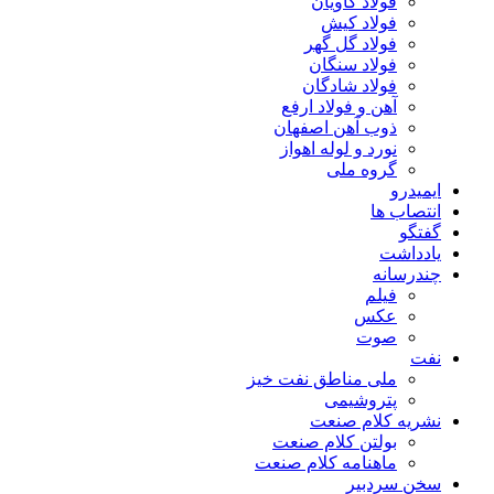
فولاد کاویان
فولاد کیش
فولاد گل گهر
فولاد سنگان
فولاد شادگان
آهن و فولاد ارفع
ذوب آهن اصفهان
نورد و لوله اهواز
گروه ملی
ایمیدرو
انتصاب ها
گفتگو
یادداشت
چندرسانه
فیلم
عکس
صوت
نفت
ملی مناطق نفت خیز
پتروشیمی
نشریه کلام صنعت
بولتن کلام صنعت
ماهنامه کلام صنعت
سخن سردبیر