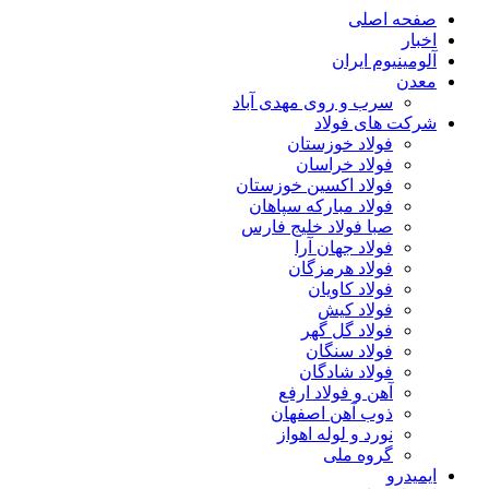
صفحه اصلی
اخبار
آلومینیوم ایران
معدن
سرب و روی مهدی آباد
شرکت های فولاد
فولاد خوزستان
فولاد خراسان
فولاد اکسین خوزستان
فولاد مبارکه سپاهان
صبا فولاد خلیج فارس
فولاد جهان آرا
فولاد هرمزگان
فولاد کاویان
فولاد کیش
فولاد گل گهر
فولاد سنگان
فولاد شادگان
آهن و فولاد ارفع
ذوب آهن اصفهان
نورد و لوله اهواز
گروه ملی
ایمیدرو