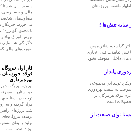
هار داشت: پروژه‌های
و سود زیان شستا که
مالی و حسابرسی، بی
قضاوت‌‌های شخصی 
می‌خورد، خبرنگار 
ایه تنش‌ها ؛
با محمود گودرزی؛
بورس اوراق بهادار ت
چگونگی شناسایی سو
اثر گذاشت، شانزدهمین
صورت‌های مالی گف
ا ۲۳ دی‌ماه برگزار شد تا نبض تعاملات فنی، تجاری
ت های داخلی متوقف نشود.
فاز اول نیروگاه
‌وری پایدار
فولاد خوزستان د
بهره‌برداری
یکرد تولید این مجموعه،
پروژه نیروگاه خورش
 سرعت به سمت بهره‌وری
خوزستان با پیشرفت 
عزم فولاد هرمزگان در
توجه، در آستانه بهر
 محصولات است.
قرار گرفته و به‌ زو
شد. پروژه‌ای راهبر
یستا توان صنعت از
توسعه نیروگاه‌های خ
تولید و ایفای مسئو
ایجاد شده است.