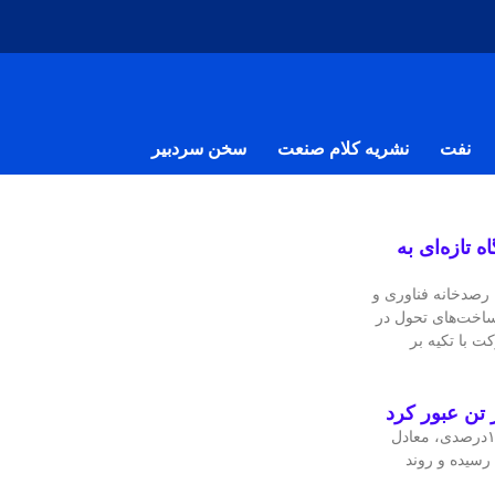
نفت
نشریه کلام صنعت
سخن سردبیر
 تازه‌ای به
صدخانه فناوری و
ساخت‌های تحول در
ت با تکیه بر
قیمت جهانی مس در معاملات اخیر با رشد ۱.۴۲درصدی، معادل
۴ دلار در هر تن رسیده و روند