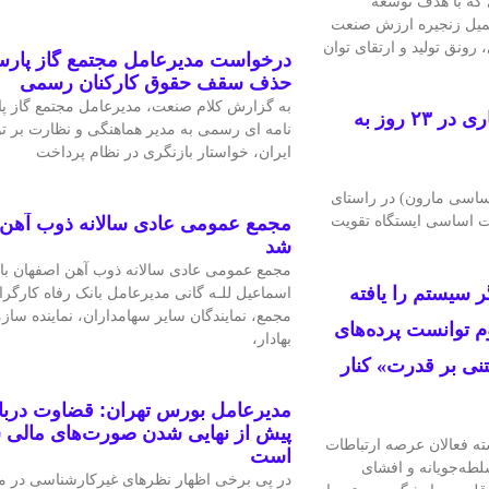
ی که با هدف توسعه
تکمیل زنجیره ارزش صنعت
رونق تولید و ارتقای توان
درخواست مدیرعامل مجتمع گاز پارس
حذف سقف حقوق کارکنان رسمی
به گزارش کلام صنعت، مدیرعامل مجتمع گاز پا
تعمیرات اساسی ایستگاه تقویت فشار گاز كوپال آسماری در ۲۳ روز به
نامه ای رسمی به مدیر هماهنگی و نظارت بر ت
ایران، خواستار بازنگری در نظام پرداخت
اساسی مارون) در راستای
مجمع عمومی عادی سالانه ذوب آهن 
ات اساسی ایستگاه تقویت
شد
مجمع عمومی عادی سالانه ذوب آهن اصفهان با
 سیستم را یافته
اسماعیل للـه گانی مدیرعامل بانک رفاه کارگرا
مجمع، نمایندگان سایر سهامداران، نماینده ساز
‌ توانست پرده‌های
بهادار،
تنی بر قدرت» کنار
مدیرعامل بورس تهران: قضاوت دربار
پیش از نهایی شدن صورت‌های مالی س
ه فعالان عرصه ارتباطات
است
طه‌جویانه و افشای
در پی برخی اظهار نظرهای غیرکارشناسی در م