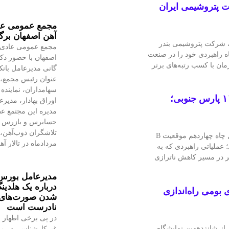
ت پتروشیمی ایران
مجمع عمومی عا
آهن اصفهان برگ
یست‌وهشتمین همایش معرفی شرکت‌های برتر ایران (IMI-100)، شرکت پتروشیمی بندر
مجمع عمومی عادی 
ه راهبردی خود را در صنعت
اصفهان با حضور دکت
ان با کسب رتبه‌های برتر
گانی مدیرعامل بانک
عنوان رئیس مجمع، ن
سهامداران، نماینده
موفقیت متخصصان ایرانی در عملیات Hook Up فاز ۱۱ پارس جنوبی؛
اوراق بهادار، مدیر
مدیره این مجتمع ع
حسابرس و بازرس ق
با اتکا به توان داخلی و دانش بومی متخصصان ایرانی، عملیات اتصال چاه چهاردهم موقعیت B
مردادماه در تالار آ
د؛ عملیاتی راهبردی که به
امی مؤثر در مسیر کاهش ناترازی
مدیرعامل بورس
درباره یک هلدین
بومی راه‌اندازی
شدن صورت‌های م
نادرست است
در پی برخی اظهار 
 از شانزدهمین نمایشگاه
غیرکارشناسی در مو