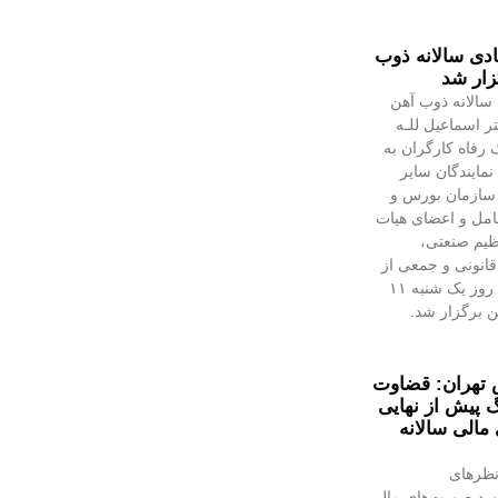
دی سالانه ذوب
زار شد
سالانه ذوب آهن
ر اسماعیل للـه
 رفاه کارگران به
مایندگان سایر
 سازمان بورس و
عامل و اعضای هیات
ظیم صنعتی،
انونی و جمعی از
تلاشگران ذوب‌آهن، روز یک شنبه ۱۱
هن برگزار شد.
 تهران: قضاوت
گ پیش از نهایی
الی سالانه
نظرهای
رد صورت‌های مالی