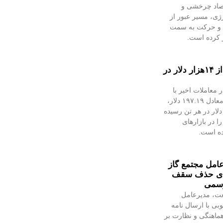
تصاد چرخشی و
ژی، مسیر عبور از
د و حرکت به سمت
ز کرده است.
قیمت فلز سرخ از ۱۴هزار دلار در
معاملات اخیر با
رشد ۱.۴۲درصدی، معادل ۱۹۷.۱۹ دلار،
ه ۱۴هزار و ۴۷.۹۷ دلار در هر تن رسیده
ا در بازارهای
ده است.
مل مجتمع گاز
رای حذف سقف
رسمی
عت، مدیرعامل
بی با ارسال نامه
ماهنگی و نظارت بر