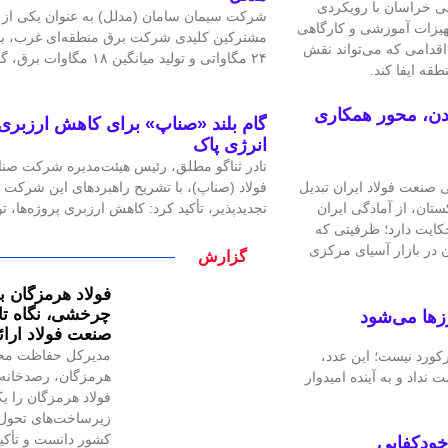
 خراسان با رویکردی
شرکت سیمان سامان (مدلل) به عنوان یکی از ص
اعی مرسوم، ۱۰۰ میلیارد ریال تجهیزات آموزشی و کارگاهی
مشترکین کلیدی شرکت برق منطقه‌ای غرب، با 
اقدامی که می‌تواند نقش
۲۴ مگاواتی و تولید میانگین ۱۸ مگاوات برق، گامی
قه ایفا کند.
دن، محور همکاری
گام بلند «صناپ» برای کاهش ارزبری 
انرژی پاک
نادر ثناگو مطلق، رئیس هیئت‌مدیره شرکت صنایع
فولاد (صناپ)، با تشریح راهبردهای این شرکت د
 صنعت فولاد ایران تبدیل
تجدیدپذیر، تأکید کرد: کاهش ارزبری پروژه‌ها،
تان، از آمادگی ایران
کایت دارد؛ ظرفیتی که
ن در بازار آسیای مرکزی
گزارش
فولاد هرمزگان با
چرخشی، نگاه تاز
زها می‌شود
صنعت فولاد ارا
مدیرکل حفاظت مح
یک رکورد نیست؛ این عدد،
هرمزگان، رصدخانه 
 نداد و به آینده امیدوار
فولاد هرمزگان را یک
زیرساخت‌های تحول 
کشور دانست و تأکید
 خودکفایی