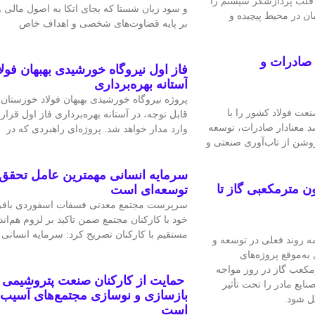
اه قلب پردازشگر سیستم را
و سود زیان شستا که بجای اتکا به اصول مالی
 در محیط پیچیده و
بر پایه قضاوت‌‌های شخصی و اهداف خاص
 صادرات و
فاز اول نیروگاه خورشیدی بهبهان فول
آستانه بهره‌برداری
پروژه نیروگاه خورشیدی بهبهان فولاد خوزستان 
ت فولاد کشور را با
قابل‌ توجه، در آستانه بهره‌برداری فاز اول قرار
د معنادار صادرات، توسعه
وارد مدار خواهد شد. پروژه‌ای راهبردی که در
شن از تاب‌آوری صنعتی و
سرمایه انسانی مهمترین عامل تحقق 
امنیت انرژی کشور؛ ناترازی ۶۰۰ میلیون مترمکعبی گاز تا
توسعه‌ای است
سرپرست مجتمع معدنی فسفات اسفوردی باف
خود با کارکنان مجتمع ضمن تاکید بر لزوم هم‌ا
مستقیم با کارکنان تصریح کرد: سرمایه انسانی
ه روند فعلی در توسعه و
ه‌موقع پروژه‌های
۱۴ با ناترازی حداقل ۶۰۰ میلیون مترمکعب گاز در روز مواجه
حمایت از کارکنان صنعت پتروشیمی 
ایع مادر را تحت تأثیر
بازسازی و نوسازی مجتمع‌های آسیب‌
یل شود.
است