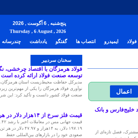
پنج‌شنبه , 6 آگوست , 2026
Thursday , 6 August , 2026
ولاد
ایمیدرو
انتصاب ها
گفتگو
یادداشت
چندرسانه
سخنان سردبیر
فولاد هرمزگان با اقتصاد چرخشی، نگاه
توسعه صنعت فولاد ارائه کرده است
مدیرکل حفاظت محیط‌زیست استان هرمزگان، ر
نوآوری فولاد هرمزگان را یکی از مهم‌ترین زیر
اعمال
صنعت فولاد کشور دانست و تأکید کرد: این شرک
 خلیج‌فارس و بانک
قیمت فلز سرخ از ۱۴هزار دلار در هر تن عبور کرد
۱۹۷.۱۹ دلار، به ۱۴هزار و ۷.۹۷
مشترک، فصل تازه‌ای از
صعودی خود را در بازارهای بین‌المللی حفظ