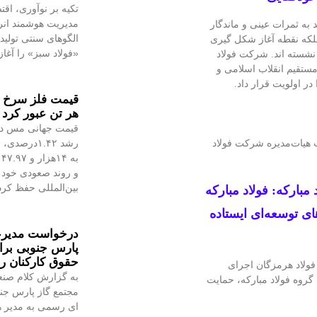
تکیه بر نوآوری، اق
مدیریت هوشمند انر
د به ثمرات عینی و ماندگار
الگوهای سنتی تولی
بلکه نقطه آغاز شکل‌ گیری
«فولاد سبز» را آغا
نشسته‌ اند. شرکت فولاد
مستقیم انقلاب اسلامی و
 اولویت قرار داد.
هر تن عبور کرد
قیمت جهانی مس در 
 ترکیب هیات‌مدیره شرکت فولاد
ب
و روند صعودی خود ر
بین‌المللی حفظ کر
بارکه: فولاد مبارکه
ای توسعه‌ای ایستاده
درخواست مدیرعا
پارس جنوبی ب
حقوق کارکنان 
فولاد هرمزگان اجرای
به گزارش کلام صن
گروه فولاد مبارکه، حمایت
مجتمع گاز پارس جنو
ای رسمی به مدیر ه