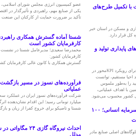
عضو کمیسیون انرژی مجلس شورای اسلامی، ص
 با تکمیل طرح‌های
یکی از صنایع مهم، راهبردی و تأثیرگذار در اقت
تأکید بر ضرورت حمایت از کارکنان این صنعت
ازی و مسکن در استان خبر
ه کل قرار دارد.
شستا آماده گسترش همکاری راهبردی 
کارفرمایان کشور است
احد خرید فولاد هرمزگان؛ محور راهبردی تحقق KPIهای پایداری تولید و
محمدرضا سعیدی؛ مدیرعامل شستا در نشست با
کارفرمایان کشور:
گسترش همکاری با کانون عالی کارفرمایان کش
واحد خرید مواد اولیه مصرفی شرکت فولاد هرمزگان با طراحی و اجرای رویکرد KPIمحور در
د احیا مستقیم، توانست
فرآورده‌های نسوز در مسیر بازگشت 
ید را به‌طور ملموس
عملیاتی
ین با اهداف عملیاتی،
ادی کشور محسوب می‌شود.
میلیارد تومانی رسید؛ این اقدام نشان‌دهنده اثرگ
شستا و تاصیکو برای خروج کفرا از زیان و با
سرمایه‌گذاری هدفمند پتروشیمی خراسان در زنجیره سرمایه انسانی؛ ۱۰۰
ت
احداث نیروگاه گازی ۲۴ 
وگاه‌های اصلی صنایع مادر
مدلل